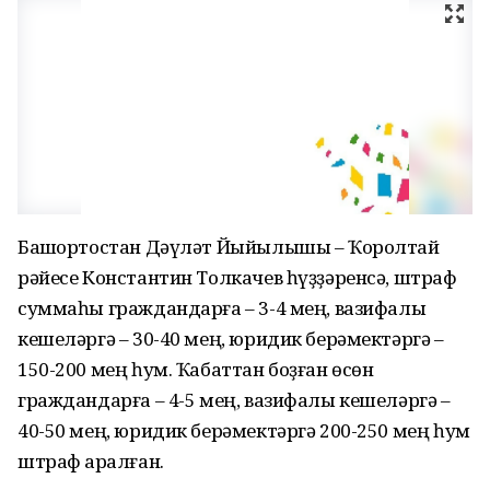
Башҡортостан Дәүләт Йыйылышы – Ҡоролтай
рәйесе Константин Толкачев һүҙҙәренсә, штраф
суммаһы граждандарға – 3-4 мең, вазифалы
кешеләргә – 30-40 мең, юридик берәмектәргә –
150-200 мең һум. Ҡабаттан боҙған өсөн
граждандарға – 4-5 мең, вазифалы кешеләргә –
40-50 мең, юридик берәмектәргә 200-250 мең һум
штраф ҡаралған.