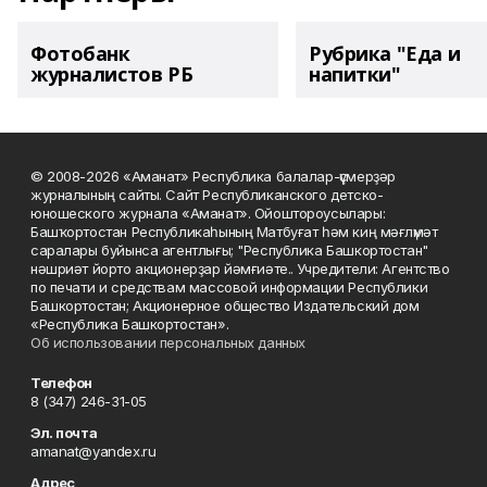
Фотобанк
Рубрика "Еда и
журналистов РБ
напитки"
© 2008-2026 «Аманат» Республика балалар-үҫмерҙәр
журналының сайты. Сайт Республиканского детско-
юношеского журнала «Аманат». Ойоштороусылары:
Башҡортостан Республикаһының Матбуғат һәм киң мәғлүмәт
саралары буйынса агентлығы; "Республика Башкортостан"
нәшриәт йорто акционерҙар йәмғиәте.. Учредители: Агентство
по печати и средствам массовой информации Республики
Башкортостан; Акционерное общество Издательский дом
«Республика Башкортостан».
Об использовании персональных данных
Телефон
8 (347) 246-31-05
Эл. почта
amanat@yandex.ru
Адрес