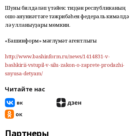
Шуны билдәләп үтәйек: тиҙҙән республиканың
ошо ҡануниәттәге тәжрибәһен федераль кимәлдә
лә ҡулланыуҙары мөмкин.
«Башинформ» мәғлүмәт агентлығы
http://www.bashinform.ru/news/1414831-v-
bashkirii-vstupil-v-silu-zakon-o-zaprete-prodazhi-
snyusa-detyam/
Читайте нас
Партнеры