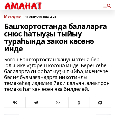
Мәғлүмәт
17 ФЕВРАЛЯ 2020, 08:21
Башҡортостанда балаларға
снюс һатыуҙы тыйыу
тураһында закон көсөнә
инде
Бөгөн Башҡортостан ҡануниәтенә бер
юлы ике үҙгәреш көсөнә инде. Беренсеһе
балаларға снюс һатыуҙы тыйһа, икенсеһе
бәлиғ булмағандарға никотинлы
тәмәкеһеҙ изделие йәки кальян, электрон
тәмәке һатҡан өсөн яза билдәләй.