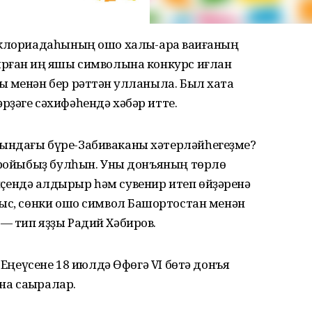
ьклориадаһының ошо халыҡ-ара ваҡиғаның
рған иң яҡшы символына конкурс иғлан
 менән бер рәттән ҡулланыла. Был хаҡта
ҙәге сәхифәһендә хәбәр итте.
ындағы бүре-Забиваканы хәтерләйһегеҙме?
геройыбыҙ булһын. Уны донъяның төрлө
 иҫендә ҡалдырыр һәм сувенир итеп өйҙәренә
ыс, сөнки ошо символ Башҡортостан менән
— тип яҙҙы Радий Хәбиров.
. Еңеүсене 18 июлдә Өфөгә VI бөтә донъя
а саҡыралар.