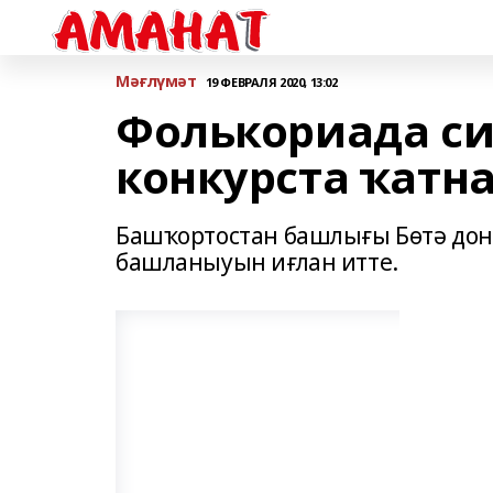
Мәғлүмәт
19 ФЕВРАЛЯ 2020, 13:02
Фолькориада с
конкурста ҡатн
Башҡортостан башлығы Бөтә дон
башланыуын иғлан итте.