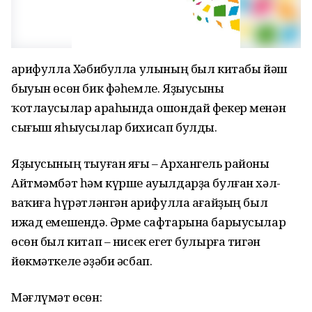
Ғарифулла Хәбибулла улының был китабы йәш
быуын өсөн бик фәһемле. Яҙыусыны
ҡотлаусылар араһында ошондай фекер менән
сығыш яһыусылар бихисап булды.
Яҙыусының тыуған яғы – Архангель районы
Айтмәмбәт һәм күрше ауылдарҙа булған хәл-
ваҡиға һүрәтләнгән Ғарифулла ағайҙың был
ижад емешендә. Әрме сафтарына барыусылар
өсөн был китап – нисек егет булырға тигән
йөкмәткеле әҙәби әсбап.
Мәғлүмәт өсөн: