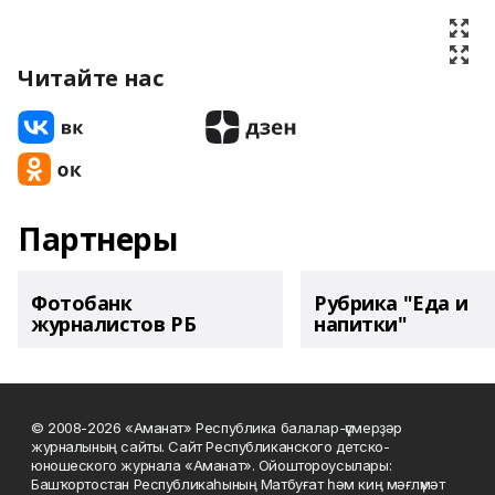
Читайте нас
Партнеры
Фотобанк
Рубрика "Еда и
журналистов РБ
напитки"
© 2008-2026 «Аманат» Республика балалар-үҫмерҙәр
журналының сайты. Сайт Республиканского детско-
юношеского журнала «Аманат». Ойоштороусылары:
Башҡортостан Республикаһының Матбуғат һәм киң мәғлүмәт