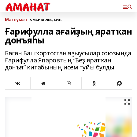
Мәғлүмәт
5 МАРТА 2020, 14:46
Ғарифулла ағайҙың яратҡан
донъяһы
Бөгөн Башҡортостан яҙыусылар союзында
Ғарифулла Япаровтың “Беҙ яратҡан
донъя” китабының исем туйы булды.