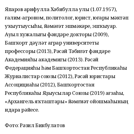
Япаров Ғарифулла Хәбибулла улы (1.07.1957),
ғалим-агроном, политолог, юрист, юғары мәктәп
уҡыутыусыһы, йәмәғәт эшмәкәре, эшҡыуар.
Ауыл хужалығы фәндәре докторы (2009),
Башҡорт дәүләт аграр университеты
профессоры (2013), Рәсәй Тәбиғәт фәндәре
Академияһы академигы (2013). Рәсәй
Федерацияһы һәм Башҡортостан Республикаһы
Журналистар союзы (2012), Рәсәй юристары
Ассоцициаһы (2012), Башҡортостан
Республикаһы Яҙыусылар Союзы (2019) ағзаһы,
«Архангель яҡташтары» йәмғиәт ойошмаһының
идара рәйесе.
Фото: Рәзил Бикбулатов