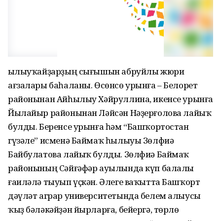
Һылыуҡайҙарҙың сығышын абруйлы жюри
ағзалары баһаланы. Өсөнсө урынға – Белорет
районынан Айһылыу Хәйруллина, икенсе урынға
Йылайыр районынан Ләйсән Нәҙерғолова лайыҡ
булды. Беренсе урынға һәм “Башҡортостан
гүзәле” исменә Баймаҡ һылыуы Зөлфиә
Байбулатова лайыҡ булды. Зөлфиә Баймаҡ
районының Сәйғәфәр ауылында күп балалы
ғаиләлә тыуып үҫкән. Әлеге ваҡытта Башҡорт
дәүләт аграр университетында белем алыусы
ҡыҙ бәләкәйҙән йырларға, бейергә, төрлө