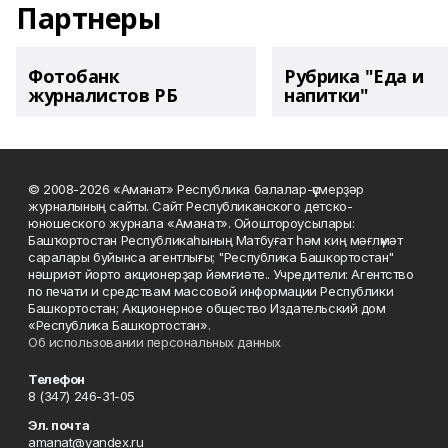
Партнеры
Фотобанк
Рубрика "Еда и
журналистов РБ
напитки"
© 2008-2026 «Аманат» Республика балалар-үҫмерҙәр
журналының сайты. Сайт Республиканского детско-
юношеского журнала «Аманат». Ойоштороусылары:
Башҡортостан Республикаһының Матбуғат һәм киң мәғлүмәт
саралары буйынса агентлығы; "Республика Башкортостан"
нәшриәт йорто акционерҙар йәмғиәте.. Учредители: Агентство
по печати и средствам массовой информации Республики
Башкортостан; Акционерное общество Издательский дом
«Республика Башкортостан».
Об использовании персональных данных
Телефон
8 (347) 246-31-05
Эл. почта
amanat@yandex.ru