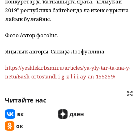
конкурстарҙа ҡатнашырға ярата. “Һылыуҡай –
2019” республика бәйгеһендә лә икенсе урынға
лайыҡ булғайны.
Фото:Автор фотоһы.
Яңылыҡ авторы: Сажиҙә Лотфуллина
https://yeshlek.rbsmi.ru/articles/ya-yly-tar-ta-ma-y-
netu/Bash-ortostandi-i-g-z-l-i-i-ay-an-155259/
Читайте нас