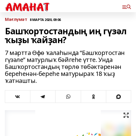
Мәғлүмәт
8 МАРТА 2020, 09:06
Башҡортостандың иң гүзәл
ҡыҙы ҡайҙан?
7 мартта Өфө ҡалаһында “Башҡортостан
гүзәле” матурлыҡ бәйгеһе үтте. Унда
Башҡортостандың төрлө төбәктәренән
береһенән-береһе матурыраҡ 18 ҡыҙ
ҡатнашты.