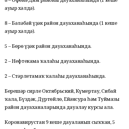
ауыр хәлдә).
8 – Бәләбәй үҙәк район дауаханаһында (1 кеше
ауыр хәлдә).
5 – Бөрө үҙәк район дауаханаһында.
2 – Нефтекама ҡалаһы дауаханаһында.
2 – Стәрлетамаҡ ҡалаһы дауаханаһында.
Берешәр сирле Октябрьский, Күмертау, Сибай
ҡала, Бүздәк, Дүртөйлө, Ейәнсура һәм Туймазы
район дауаханаларында дауалау курсы ала.
Коронавирустан 9 кеше дауаланып сыҡҡан, 5