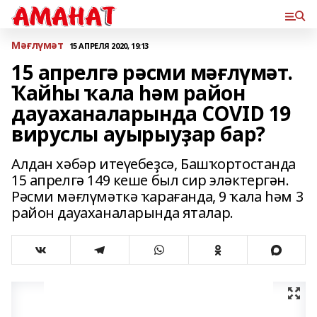
Мәғлүмәт
15 АПРЕЛЯ 2020, 19:13
15 апрелгә рәсми мәғлүмәт.
Ҡайһы ҡала һәм район
дауаханаларында COVID 19
вируслы ауырыуҙар бар?
Алдан хәбәр итеүебеҙсә, Башҡортостанда
15 апрелгә 149 кеше был сир эләктергән.
Рәсми мәғлүмәткә ҡарағанда, 9 ҡала һәм 3
район дауаханаларында яталар.