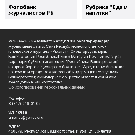
Фотобанк
Рубрика "Еда и
журналистов РБ
напитки"
© 2008-2026 «Аманат» Республика балалар-үҫмерҙәр
журналының сайты. Сайт Республиканского детско-
юношеского журнала «Аманат». Ойоштороусылары:
Башҡортостан Республикаһының Матбуғат һәм киң мәғлүмәт
саралары буйынса агентлығы; "Республика Башкортостан"
нәшриәт йорто акционерҙар йәмғиәте.. Учредители: Агентство
по печати и средствам массовой информации Республики
Башкортостан; Акционерное общество Издательский дом
«Республика Башкортостан».
Об использовании персональных данных
Телефон
8 (347) 246-31-05
Эл. почта
amanat@yandex.ru
Адрес
450079, Республика Башкортостан, г. Уфа, ул. 50-летия