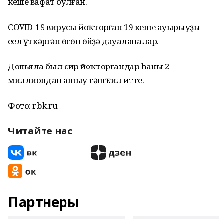
кеше вафат булған.
COVID-19 вирусы йоҡторған 19 кеше ауырыуҙы
еңел үткәргән өсөн өйҙә дауаланалар.
Доньяла был сир йоҡторғандар һаны 2
миллиондан ашыу тәшҡил итте.
Фото: rbk.ru
Читайте нас
Партнеры