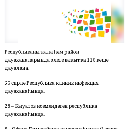
Республиканың ҡала һәм район
дауаханаларында элеге ваҡытҡа 116 кеше
дауалана.
56 сирле Республика клиник инфекция
дауаханаһында.
28 – Ҡыуатов исемендәген республика
дауаханаһында.
8 – Өфөнәң Дим районы дауаханаһында (1 кеше