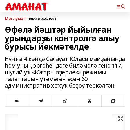
Мәғлүмәт
19 МАЯ 2020, 19:38
Өфөлә йәштәр йыйылған
урындарҙы контролгә алыу
бурысы йөкмәтелде
Һуңғы 4 көндә Салауат Юлаев майҙанында
һәм уның эргәһендәге биләмәлә генә 117,
шулай уҡ «Юғары әҙерлек» режимы
талаптарын үтәмәгән өсөн 60
административ хоҡуҡ боҙоу теркәлгән.