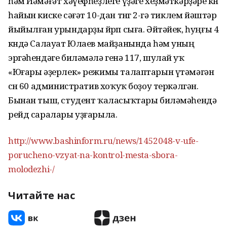
һәм Йәмәғәт хәүефһеҙлеге үҙәге хеҙмәткәрҙәре көн
һайын киске сәғәт 10-дан төнгө 2-гә тиклем йәштәр
йыйылған урындарҙы йөрөп сыға. Әйтәйек, һуңғы 4
көндә Салауат Юлаев майҙанында һәм уның
эргәһендәге биләмәлә генә 117, шулай уҡ
«Юғары әҙерлек» режимы талаптарын үтәмәгән
өсөн 60 административ хоҡуҡ боҙоу теркәлгән.
Бынан тыш, студент ҡаласыҡтары биләмәһендә
рейд саралары уҙғарыла.
http://www.bashinform.ru/news/1452048-v-ufe-
porucheno-vzyat-na-kontrol-mesta-sbora-
molodezhi-/
Читайте нас