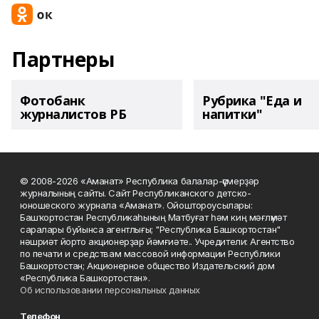
Партнеры
Фотобанк
Рубрика "Еда и
журналистов РБ
напитки"
© 2008-2026 «Аманат» Республика балалар-үҫмерҙәр
журналының сайты. Сайт Республиканского детско-
юношеского журнала «Аманат». Ойоштороусылары:
Башҡортостан Республикаһының Матбуғат һәм киң мәғлүмәт
саралары буйынса агентлығы; "Республика Башкортостан"
нәшриәт йорто акционерҙар йәмғиәте.. Учредители: Агентство
по печати и средствам массовой информации Республики
Башкортостан; Акционерное общество Издательский дом
«Республика Башкортостан».
Об использовании персональных данных
Телефон