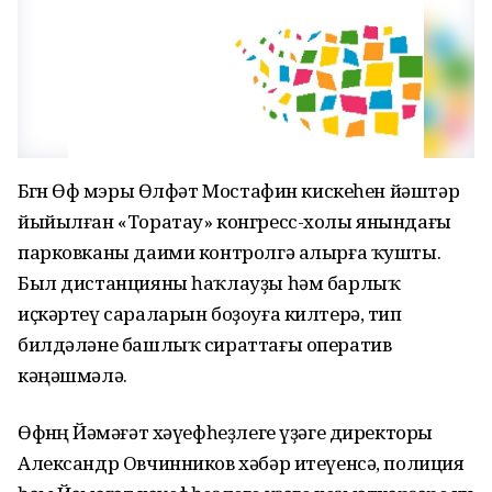
Бөгөн Өфө мэры Өлфәт Мостафин кискеһен йәштәр
йыйылған «Торатау» конгресс-холы янындағы
парковканы даими контролгә алырға ҡушты.
Был дистанцияны һаҡлауҙы һәм барлыҡ
иҫкәртеү сараларын боҙоуға килтерә, тип
билдәләне башлыҡ сираттағы оператив
кәңәшмәлә.
Өфөнөң Йәмәғәт хәүефһеҙлеге үҙәге директоры
Александр Овчинников хәбәр итеүенсә, полиция