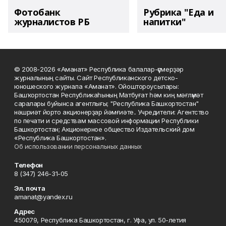
Фотобанк
Рубрика "Еда и
журналистов РБ
напитки"
© 2008-2026 «Аманат» Республика балалар-үҫмерҙәр
журналының сайты. Сайт Республиканского детско-
юношеского журнала «Аманат». Ойоштороусылары:
Башҡортостан Республикаһының Матбуғат һәм киң мәғлүмәт
саралары буйынса агентлығы; "Республика Башкортостан"
нәшриәт йорто акционерҙар йәмғиәте.. Учредители: Агентство
по печати и средствам массовой информации Республики
Башкортостан; Акционерное общество Издательский дом
«Республика Башкортостан».
Об использовании персональных данных
Телефон
8 (347) 246-31-05
Эл. почта
amanat@yandex.ru
Адрес
450079, Республика Башкортостан, г. Уфа, ул. 50-летия