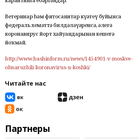
карантинға ебәргәндәр.
Ветеринар һәм фитосанитар күҙәтеү буйынса
федераль хеҙмәттә билдәләүҙәренсә, әлегә
коронавирус йорт хайуандарынан кешегә
йоҡмай.
http://www.bashinform.ru/news/1454901-v-moskve-
obnaruzhili-koronavirus-u-koshki/
Читайте нас
Партнеры