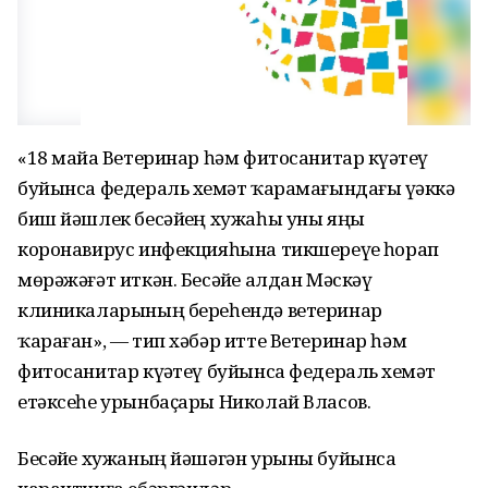
«18 майҙа Ветеринар һәм фитосанитар күҙәтеү
буйынса федераль хеҙмәт ҡарамағындағы үҙәккә
биш йәшлек бесәйҙең хужаһы уны яңы
коронавирус инфекцияһына тикшереүҙе һорап
мөрәжәғәт иткән. Бесәйҙе алдан Мәскәү
клиникаларының береһендә ветеринар
ҡараған», — тип хәбәр итте Ветеринар һәм
фитосанитар күҙәтеү буйынса федераль хеҙмәт
етәксеһе урынбаҫары Николай Власов.
Бесәйҙе хужаның йәшәгән урыны буйынса