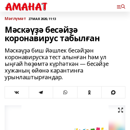
Мәғлүмәт
27 МАЯ 2020, 11:13
Мәскәүҙә бесәйҙә
коронавирус табылған
Мәскәүҙә биш йәшлек бесәйҙән
коронавирусҡа тест алынған һәм ул
ыңғай һөҙөмтә күрһәткән — бесәйҙе
хужаның өйөнә карантинға
урынлаштырғандар.