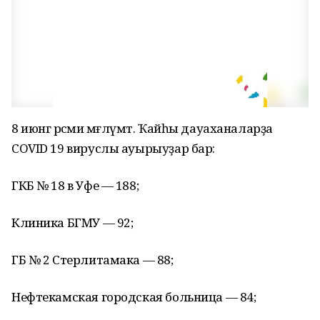
8 июнгә рәсми мәғлүмәт. Ҡайһы дауаханаларҙа
COVID 19 вируслы ауырыуҙар бар:
ГКБ № 18 в Уфе — 188;
Клиника БГМУ — 92;
ГБ № 2 Стерлитамака — 88;
Нефтекамская городская больница — 84;