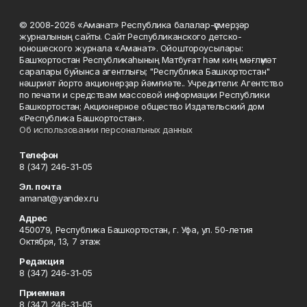
© 2008-2026 «Аманат» Республика балалар-үҫмерҙәр
журналының сайты. Сайт Республиканского детско-
юношеского журнала «Аманат». Ойоштороусылары:
Башҡортостан Республикаһының Матбуғат һәм киң мәғлүмәт
саралары буйынса агентлығы; "Республика Башкортостан"
нәшриәт йорто акционерҙар йәмғиәте.. Учредители: Агентство
по печати и средствам массовой информации Республики
Башкортостан; Акционерное общество Издательский дом
«Республика Башкортостан».
Об использовании персональных данных
Телефон
8 (347) 246-31-05
Эл. почта
amanat@yandex.ru
Адрес
450079, Республика Башкортостан, г. Уфа, ул. 50-летия
Октября, 13, 7 этаж
Редакция
8 (347) 246-31-05
Приемная
8 (347) 246-31-05