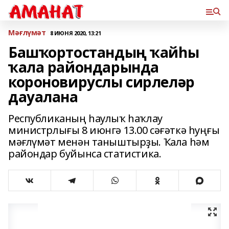
Мәғлүмәт
8 ИЮНЯ 2020, 13:21
Башҡортостандың ҡайһы
ҡала райондарында
короновируслы сирлеләр
дауалана
Республиканың һаулыҡ һаҡлау
министрлығы 8 июнгә 13.00 сәғәткә һуңғы
мәғлүмәт менән таныштырҙы. Ҡала һәм
райондар буйынса статистика.