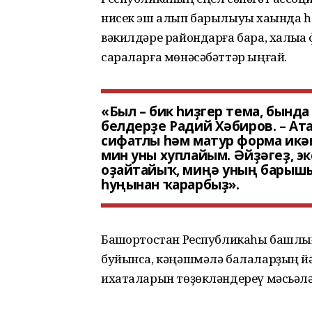
нисек эш алып барылыуы хаҡында һ
вәкилдәре райондарға бара, халыҡҡ
сараларға мөнәсәбәттәр ыңғай.
«Был – бик һиҙгер тема, бынд
белдерҙе Радий Хәбиров. – Ат
сифатлы һәм матур форма икән
мин уны хуплайым. Әйҙәгеҙ, э
оҙайтайыҡ, миңә уның барышы 
һуңынан ҡарарбыҙ».
Башҡортостан Республикаһы башлы
буйынса, кәңәшмәлә балаларҙың йә
ихаталарын төҙөкләндереү мәсьәлә