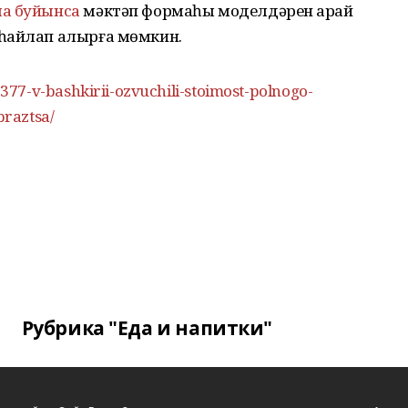
а буйынса
мәктәп формаһы моделдәрен ҡарай
 һайлап алырға мөмкин.
7-v-bashkirii-ozvuchili-stoimost-polnogo-
raztsa/
Рубрика "Еда и напитки"