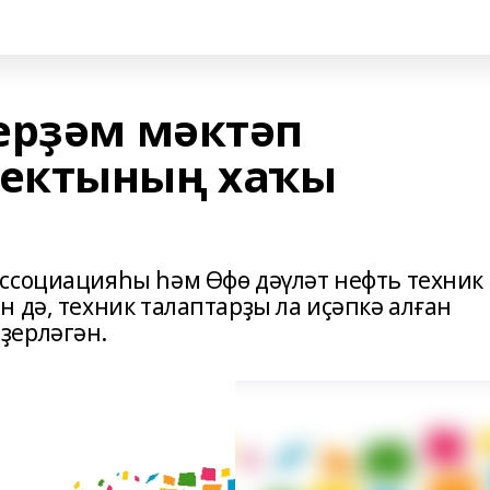
ерҙәм мәктәп
ектының хаҡы
ссоциацияһы һәм Өфө дәүләт нефть техник
 дә, техник талаптарҙы ла иҫәпкә алған
ҙерләгән.