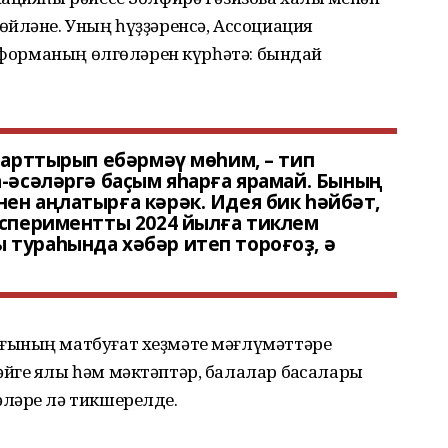
өйләне. Уның һүҙҙәренсә, Ассоциация
а форманың өлгөләрен күрһәтә: бындай
а арттырып ебәрмәү мөһим, – тип
а-әсәләргә баҫым яһарға ярамай. Бының
ен аңлатырға кәрәк. Идея бик һәйбәт,
кспериментты 2024 йылға тиклем
тураһында хәбәр итеп тороғоҙ, ә
ғының матбуғат хеҙмәте мәғлүмәттәре
йге ялы һәм мәктәптәр, балалар баҡсалары
ләре лә тикшерелде.