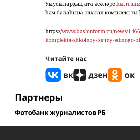
Уҡыусыларҙың ата-әсәләре
һылтанм
һәм балаһына оҡшаған комплектты
https://
www.bashinform.ru/news/146637
komplekta-shkolnoy-formy-edinogo-ob
Читайте нас
Партнеры
Фотобанк журналистов РБ