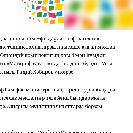
оциацияһы һәм Өфө дәүләт нефть техник
ә, техник талаптарҙы ла иҫәпкә алған мәктәп
 Ошондай комплекттың хаҡы 4 мең һумдан
ағы «Мәғариф сәғәте»ндә билдәле булды. Уны
лығы Радий Хәбиров үткәрҙе.
иф һәм фән министрының беренсе урынбаҫары
пселек мәктәптәр теге йәки был дәрәжәлә
нде. Айырым муниципалитеттарҙа берҙәм
ацияһы рәйесе Зөлфирә Ғәзизова халыҡ менән