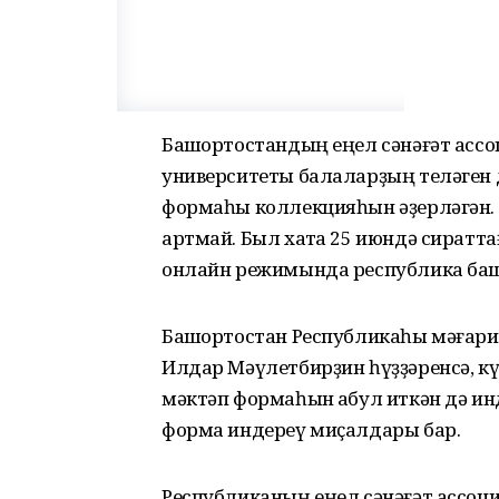
Башҡортостандың еңел сәнәғәт асс
университеты балаларҙың теләген д
формаһы коллекцияһын әҙерләгән.
артмай. Был хаҡта 25 июндә сиратт
онлайн режимында республика баш
Башҡортостан Республикаһы мәғар
Илдар Мәүлетбирҙин һүҙҙәренсә, кү
мәктәп формаһын ҡабул иткән дә и
форма индереү миҫалдары бар.
Республиканың еңел сәнәғәт ассоци