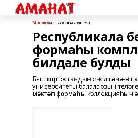
Мәғлүмәт
27 ИЮНЯ 2020, 07:53
Республикала б
формаһы компл
билдәле булды
Башҡортостандың еңел сәнәғәт а
университеты балаларҙың теләген
мәктәп формаһы коллекцияһын ә