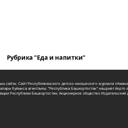
Рубрика "Еда и напитки"
ың сайты. Сайт Республиканского детско-юношеского журнала «Аман
алары буйынса агентлығы; "Республика Башкортостан" нәшриәт йорто а
мации Республики Башкортостан; Акционерное общество Издательский