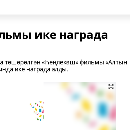
льмы ике награда
са төшөрөлгән «Һеңлекәш» фильмы «Алтын
нда ике награда алды.