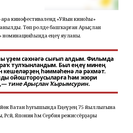
ҡ-ара кинофестивалендә «Уйын киноһы»
анылды. Төп ролде башҡарған Арыҫлан
» номинацияһында еңеү яуланы.
ы үҙем сәхнәгә сығып алдым. Фильмда
раҡ тулҡынландым. Был еңеү минең
н кешеләрҙең һәммәһенә лә рәхмәт.
мды ойоштороусыларға һәм жюри
,
— тине Арыҫлан Ҡырымсурин.
Бөйөк Ватан һуғышында Еңеүҙең 75 йыллығына
 Рәсәй, Япония һәм Сербия режиссёрҙары