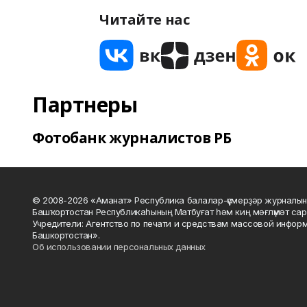
Читайте нас
Партнеры
Фотобанк журналистов РБ
© 2008-2026 «Аманат» Республика балалар-үҫмерҙәр журналын
Башҡортостан Республикаһының Матбуғат һәм киң мәғлүмәт сар
Учредители: Агентство по печати и средствам массовой инфор
Башкортостан».
Об использовании персональных данных