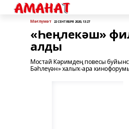
Мәғлүмәт
22 СЕНТЯБРЯ 2020, 13:27
«Һеңлекәш» фи
алды
Мостай Кәримдең повесы буйын
Бәһлеүән» халыҡ-ара кинофорумы