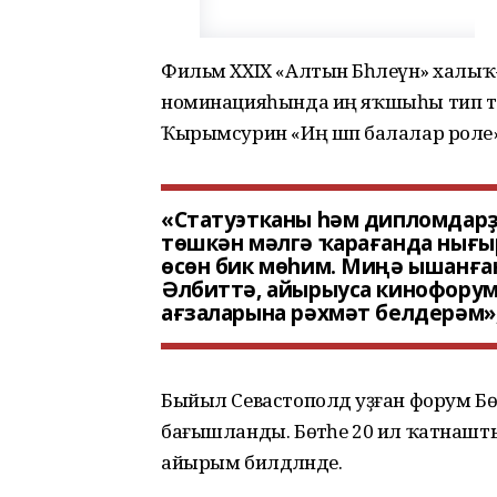
Фильм XXIX «Алтын Бәһлеүән» халы
номинацияһында иң яҡшыһы тип т
Ҡырымсурин «Иң шәп балалар роле
«Статуэтканы һәм дипломдарҙ
төшкән мәлгә ҡарағанда нығы
өсөн бик мөһим. Миңә ышанға
Әлбиттә, айырыуса кинофору
ағзаларына рәхмәт белдерәм»
Быйыл Севастополдә уҙған форум 
бағышланды. Бөтәһе 20 ил ҡатнашты,
айырым билдәләнде.