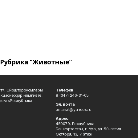
Рубрика "Животные"
ат». Ойоштороусылары:
Телефон
кционерҙар йәмғиәте..
8 (347) 246-31-05
 дом «Республика
Эл. почта
amanat@yandex.ru
Адрес
450079, Республика
Башкортостан, г. Уфа, ул. 50-летия
Октября, 13, 7 этаж