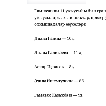
Гимназияның 11 уҡыусыһы был грант
уҡыусылары, отличниктар, призерҙ
олимпиадалар еңеүселәре:
Диана Гәзина — 10а,
Лилиә Гәликәева — 11 а,
Асҡар Иҙрисов — 8в,
Әҙилә Ишемғужина — 8б,
Рамаҙан Ҡаҙаҡбаев — 9в,