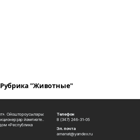
Рубрика "Животные"
ат». Ойоштороусылары:
Телефон
кционерҙар йәмғиәте..
8 (347) 246-31-05
 дом «Республика
Эл. почта
amanat@yandex.ru