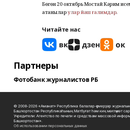
Бөгөн 20 октябрь Мостай Кәрим ис
атанылар
улар йәш ғалимдар
.
Читайте нас
Партнеры
Фотобанк журналистов РБ
© 2008-2026 «Аманат» Республика балалар-үҫмерҙәр журналын
Башҡортостан Республикаһының Матбуғат һәм киң мәғлүмәт сар
Учредители: Агентство по печати и средствам массовой инфор
Башкортостан».
Об использовании персональных данных