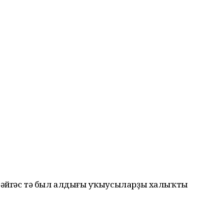
тәйгәс тә был алдыңғы уҡыусыларҙы халыҡты