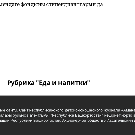
емендәге фондының стипендианттарын да
Рубрика "Еда и напитки"
ың сайты. Сайт Республиканского детско-юношеского журнала «Аман
алары буйынса агентлығы; "Республика Башкортостан" нәшриәт йорто а
мации Республики Башкортостан; Акционерное общество Издательский