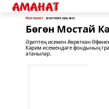
Мәғлүмәт
20 ОКТЯБРЯ 2020, 08:33
Бөгөн Мостай К
Әҙиптең исемен йөрөткән Өфөне
Кәрим исемендәге фондының гр
атанылар.