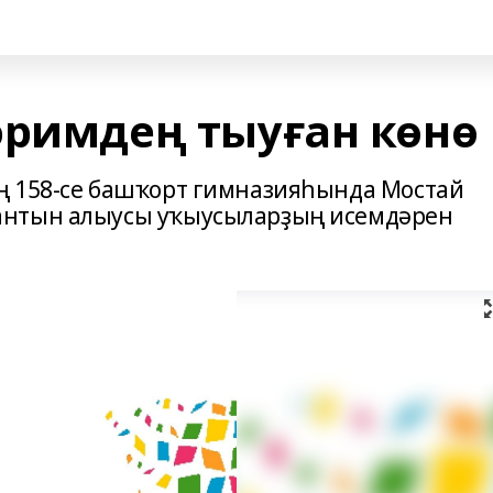
әримдең тыуған көнө
ң 158-се башҡорт гимназияһында Мостай
антын алыусы уҡыусыларҙың исемдәрен