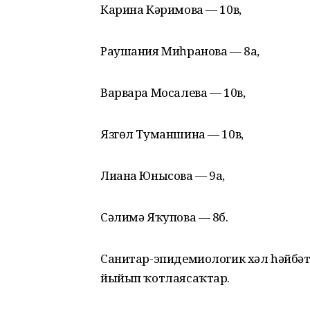
Карина Кәримова — 10в,
Раушания Миһранова — 8а,
Варвара Мосалева — 10в,
Язгөл Туманшина — 10в,
Лиана Юнысова — 9а,
Сәлимә Яҡупова — 8б.
Санитар-эпидемиологик хәл һәйбә
йыйып ҡотлаясаҡтар.