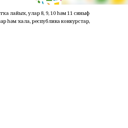
ҡа лайыҡ, улар 8, 9, 10 һәм 11 синыф
ар һәм ҡала, республика конкурстар,