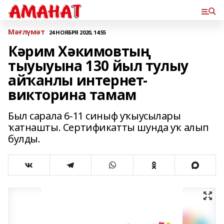
Мәғлүмәт
24 НОЯБРЯ 2020, 14:55
Кәрим Хәкимовтың
тыуыуына 130 йыл тулыу
айҡанлы интернет-
викторина тамам
Был сарала 6-11 синыф уҡыусылары
ҡатнашты. Сертификатты шунда уҡ алып
булды.