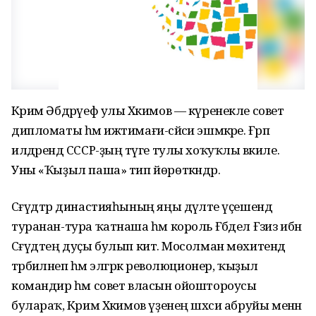
Кәрим Әбдрәүеф улы Хәкимов — күренекле совет
дипломаты һәм ижтимағи-сәйәси эшмәкәре. Ғәрәп
илдәрендә СССР-ҙың тәүге тулы хоҡуҡлы вәкиле.
Уны «Ҡыҙыл паша» тип йөрөткәндәр.
Сәғүдтәр династияһының яңы дәүләте үҫешендә
туранан-тура ҡатнаша һәм король Ғәбдел Ғәзиз ибн
Сәғүдтең дуҫы булып китә. Мосолман мөхитендә
тәрбиәләнеп һәм элгәрәк революционер, ҡыҙыл
командир һәм совет власын ойоштороусы
булараҡ, Кәрим Хәкимов үҙенең шәхси абруйы менән