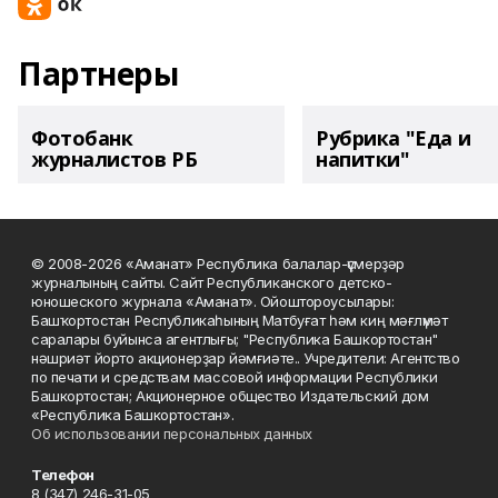
Партнеры
Фотобанк
Рубрика "Еда и
журналистов РБ
напитки"
© 2008-2026 «Аманат» Республика балалар-үҫмерҙәр
журналының сайты. Сайт Республиканского детско-
юношеского журнала «Аманат». Ойоштороусылары:
Башҡортостан Республикаһының Матбуғат һәм киң мәғлүмәт
саралары буйынса агентлығы; "Республика Башкортостан"
нәшриәт йорто акционерҙар йәмғиәте.. Учредители: Агентство
по печати и средствам массовой информации Республики
Башкортостан; Акционерное общество Издательский дом
«Республика Башкортостан».
Об использовании персональных данных
Телефон
8 (347) 246-31-05