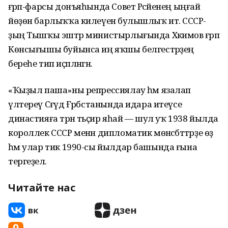
ғәрәп-фарсы донъяһында Совет Рәсәйенең ыңғай
йөҙөн барлыҡҡа килеүенә булышлыҡ итә. СССР-
ҙың Тышҡы эштәр министырлығында Хәкимов ғәрәп
Көнсығышы буйынса иң яҡшы белгестәрҙең
береһе тип иҫәпләнгән.
«Ҡыҙыл паша»ны репрессиялау һәм язалап
үлтереү Сәғүд Ғәрәбстанында идара итеүсе
династияға тәрән тәьҫир яһай — шул уҡ 1938 йылда
короллек СССР менән дипломатик мөнәсәбәттәрҙе өҙә
һәм улар тик 1990-сы йылдар башында ғына
тергеҙелә.
Читайте нас