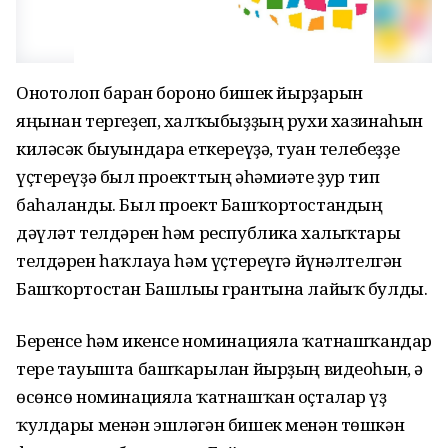
Онотолоп барған боронғо бишек йырҙарын
яңынан тергеҙеп, халҡыбыҙҙың рухи хазинаһын
киләсәк быуындарға еткереүҙә, туған телебеҙҙе
үҫтереүҙә был проекттың әһәмиәте ҙур тип
баһаланды. Был проект Башҡортостандың
дәүләт телдәрен һәм республика халыҡтары
телдәрен һаҡлауға һәм үҫтереүгә йүнәлтелгән
Башҡортостан Башлығы грантына лайыҡ булды.
Беренсе һәм икенсе номинацияла ҡатнашҡандар
тере тауышта башҡарылған йырҙың видеоһын, ә
өсөнсө номинацияла ҡатнашҡан оҫталар үҙ
ҡулдары менән эшләгән бишек менән төшкән