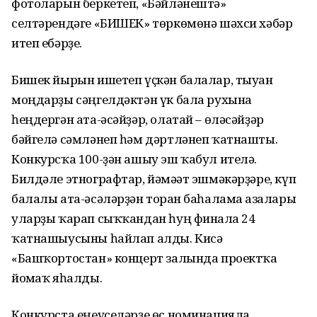
фотоларын беркетеп, «Бәйләнештә»
селтәрендәге «БИШЕК» төркөмөнә шәхси хәбәр
итеп ебәрҙе.
Бишек йырын ишетеп үҫкән балалар, тыуған
моңдарҙы сәңгелдәктән үк бала рухына
һеңдергән ата-әсәйҙәр, олатай – өләсәйҙәр
бәйгелә сәмләнеп һәм дәртләнеп ҡатнашты.
Конкурсҡа 100-ҙән ашыу эш ҡабул ителә.
Билдәле этнографтар, йәмәғәт эшмәкәрҙәре, күп
балалы ата-әсәләрҙән торған баһалама ағзалары
уларҙы ҡарап сыҡҡандан һуң финалға 24
ҡатнашыусыны һайлап алды. Кисә
«Башҡортостан» концерт залында проектҡа
йомғаҡ яһалды.
Конкурста еңеүселәрҙе өс номинацияла