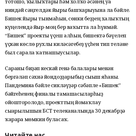
тотошо, ҡылыҡтары һәм холҡо әсәнең уға
ниндәй сәңгелдәк йыры башҡарыуына ла бәйле.
Бишек йыры тынмаһын, сөнки беҙҙең халыҡтың
күңелендә йыр-моң бер ваҡытта ла һүнмәй.
“Бишек” проекты үҫеш алһын, бишектә бәүелеп
үҫкән көслө рухлы киләсәгебеҙ үҫһен тип теләне
был сарала ҡатнашыусылар.
Сараны биҙәп кескәй генә балалары менән
бергәләп сәхнә йондоҙҙарыбыҙ сығыш яһаны.
Пандемияға бәйле сикләүҙәр сәбәпле «Бишек”
бәйгеһенең финалы тамашасыларһыҙ
ойошторолодо, проекттың йомғаҡлау
сығарылышын БСТ телеканалында 30 декабрҙә
ҡарарға мөмкин буласаҡ.
Читайте нас