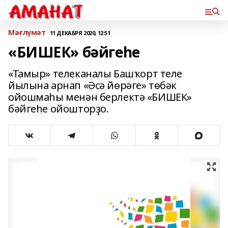
Мәғлүмәт
11 ДЕКАБРЯ 2020, 12:51
«БИШЕК» бәйгеһе
«Тамыр» телеканалы Башҡорт теле
йылына арнап «Әсә йөрәге» төбәк
ойошмаһы менән берлектә «БИШЕК»
бәйгеһе ойошторҙо.