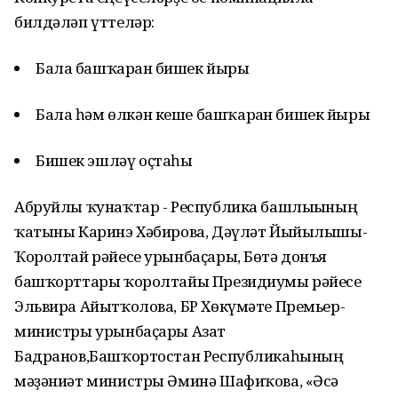
билдәләп үттеләр:
Бала башҡарған бишек йыры
Бала һәм өлкән кеше башҡарған бишек йыры
Бишек эшләү оҫтаһы
Абруйлы ҡунаҡтар - Республика башлығының
ҡатыны Каринэ Хәбирова, Дәүләт Йыйылышы-
Ҡоролтай рәйесе урынбаҫары, Бөтә донъя
башҡорттары ҡоролтайы Президиумы рәйесе
Эльвира Айытҡолова, БР Хөкүмәте Премьер-
министры урынбаҫары Азат
Бадранов,Башҡортостан Республикаһының
мәҙәниәт министры Әминә Шафиҡова, «Әсә