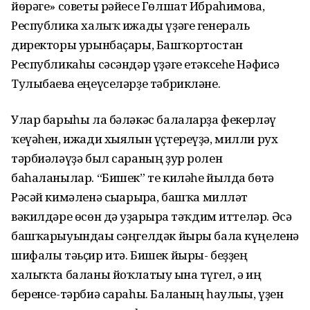
йөрәге» советы рәйесе Гөлшат Ибраһимова,
Республика халыҡ ижады үҙәге генераль
директоры урынбаҫары, Башҡортостан
Республикаһы сәсәндәр үҙәге етәксеһе Нәфисә
Тулыбаева еңеүселәрҙе тәбрикләне.
Улар барыһы ла бәләкәс балаларҙа фекерләү
ҡеүәһен, ижади хыялын үҫтереүҙә, милли рух
тәрбиәләүҙә был сараның ҙур ролен
баһаланылар. “Бишек” те киләһе йылда бөтә
Рәсәй кимәленә сығарырға, башҡа милләт
вәкилдәре өсөн дә уҙғарырға тәҡдим иттеләр. Әсә
башҡарыуындағы сәңгелдәк йыры бала күңеленә
шифалы тәьҫир итә. Бишек йыры- беҙҙең
халыҡта баланы йоҡлатыу ғына түгел, ә иң
беренсе-тәрбиә сараһы. Баланың һаулығы, үҙен