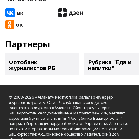
Партнеры
Фотобанк
Рубрика "Еда и
журналистов РБ
напитки"
© 2008-2026 «Аманат» Республика балалар-үҫмерҙәр
журналының сайты. Сайт Республиканского детско-
юношеского журнала «Аманат». Ойоштороусылары:
Башҡортостан Республикаһының Матбуғат һәм киң мәғлүмәт
саралары буйынса агентлығы; "Республика Башкортостан"
нәшриәт йорто акционерҙар йәмғиәте.. Учредители: Агентство
по печати и средствам массовой информации Республики
Башкортостан; Акционерное общество Издательский дом