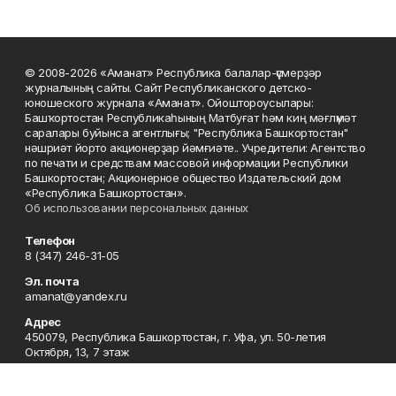
© 2008-2026 «Аманат» Республика балалар-үҫмерҙәр
журналының сайты. Сайт Республиканского детско-
юношеского журнала «Аманат». Ойоштороусылары:
Башҡортостан Республикаһының Матбуғат һәм киң мәғлүмәт
саралары буйынса агентлығы; "Республика Башкортостан"
нәшриәт йорто акционерҙар йәмғиәте.. Учредители: Агентство
по печати и средствам массовой информации Республики
Башкортостан; Акционерное общество Издательский дом
«Республика Башкортостан».
Об использовании персональных данных
Телефон
8 (347) 246-31-05
Эл. почта
amanat@yandex.ru
Адрес
450079, Республика Башкортостан, г. Уфа, ул. 50-летия
Октября, 13, 7 этаж
Редакция
8 (347) 246-31-05