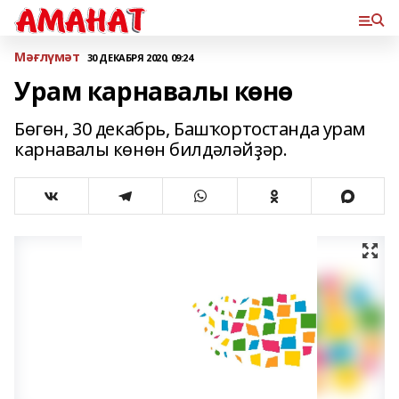
Мәғлүмәт
30 ДЕКАБРЯ 2020, 09:24
Урам карнавалы көнө
Бөгөн, 30 декабрь, Башҡортостанда урам
карнавалы көнөн билдәләйҙәр.