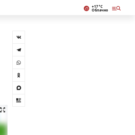
+17 °С
Облачно
а