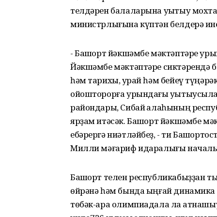
телдәрен балаларына уҡытыу мохт
министрлығына күптән белдерә ине
- Башҡорт йәкшәмбе мәктәптәре ур
Йәкшәмбе мәктәптәре сиктәрендә ба
һәм тарихы, ҡурай һәм бейеү түңәрәк
ойошторорға урындағы уҡытыусыла
райондары, Сибай ҡалаһының респ
ярҙам итәсәк. Башҡорт йәкшәмбе м
ебәрергә ниәтләйбеҙ, - ти Башҡор
Милли мәғариф идаралығы начальн
Башҡорт телен республикабыҙҙан т
өйрәнә һәм бында ыңғай динамика к
төбәк-ара олимпиадала ла ҡатнаш