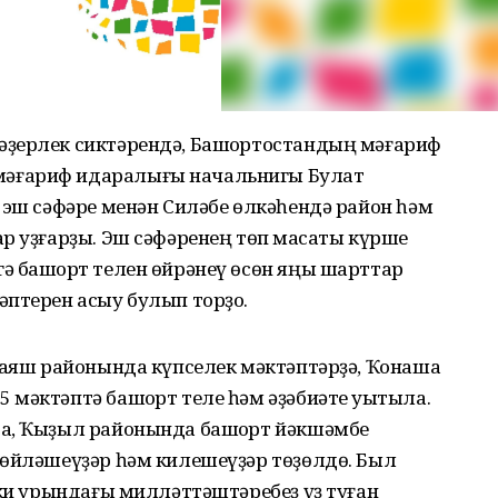
ҙерлек сиктәрендә, Башҡортостандың мәғариф
әғариф идаралығы начальнигы Булат
 эш сәфәре менән Силәбе өлкәһендә район һәм
р уҙғарҙы. Эш сәфәренең төп маҡсаты күрше
ә башҡорт телен өйрәнеү өсөн яңы шарттар
әптерен асыу булып торҙо.
ғаяш районында күпселек мәктәптәрҙә, Ҡонашаҡ
мәктәптә башҡорт теле һәм әҙәбиәте уҡытыла.
да, Ҡыҙыл районында башҡорт йәкшәмбе
һөйләшеүҙәр һәм килешеүҙәр төҙөлдө. Был
нки урындағы милләттәштәребеҙ үҙ туған