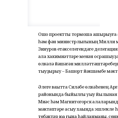
Ошо проектты тормошҡа ашырыуға ә
һәм фән министрлығының Милли м
Зинуров етәкселегендәге делегация
ҡала хакимиәттәре менән осрашыуҙа
өлкәлә йәшәгән милләттәштәребеҙг
тыуҙырыу – Башҡорт йәкшәмбе мәкт
Әлеге ваҡытта Силәбе өлкәһенең Ар
районында быйылғы уҡыу йылынан 5 
Миәс һәм Магнитогорск ҡалаларын
мәктәптәре асыу хаҡында эшлекле 
төбәктәр юҡҡа ғына һайланманы, сө