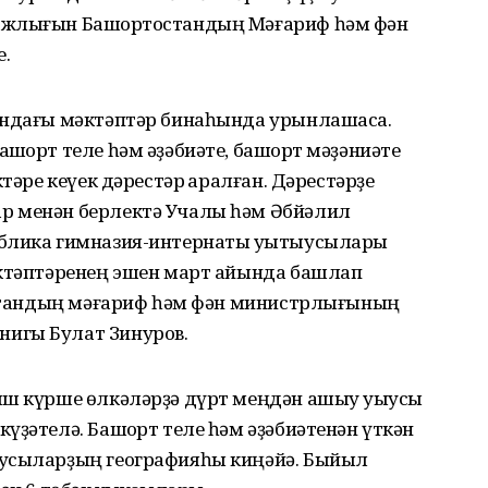
ажлығын Башҡортостандың Мәғариф һәм фән
.
ындағы мәктәптәр бинаһында урынлашасаҡ.
шҡорт теле һәм әҙәбиәте, башҡорт мәҙәниәте
тәре кеүек дәрестәр ҡаралған. Дәрестәрҙе
р менән берлектә Учалы һәм Әбйәлил
ублика гимназия-интернаты уҡытыусылары
әктәптәренең эшен март айында башлап
тостандың мәғариф һәм фән министрлығының
игы Булат Зинуров.
ыш күрше өлкәләрҙә дүрт меңдән ашыу уҡыусы
үҙәтелә. Башҡорт теле һәм әҙәбиәтенән үткән
ыусыларҙың географияһы киңәйә. Быйыл