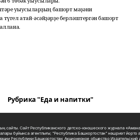
ән 6 төбәк уҡыусылары.
птәре уҡыусыларҙың башҡорт мәҙәни
түгел атай-әсәйҙәрҙе берләштергән башҡорт
ҙаллана.
Рубрика "Еда и напитки"
ың сайты. Сайт Республиканского детско-юношеского журнала «Аман
алары буйынса агентлығы; "Республика Башкортостан" нәшриәт йорто а
мации Республики Башкортостан; Акционерное общество Издательский