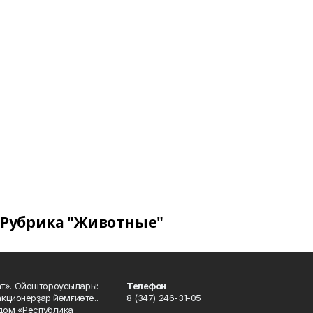
Рубрика "Животные"
ат». Ойоштороусылары:
Телефон
кционерҙар йәмғиәте..
8 (347) 246-31-05
 дом «Республика