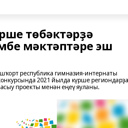
рше төбәктәрҙә
мбе мәктәптәре эш
ашҡорт республика гимназия-интернаты
онкурсында 2021 йылда күрше региондарҙ
асыу проекты менән еңеү яуланы.