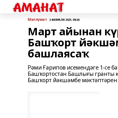
Мәғлүмәт
2 ФЕВРАЛЯ 2021, 09:24
Март айынан кү
Башҡорт йәкшә
башлаясаҡ
Рәми Ғарипов исемендәге 1-се б
Башҡортостан Башлығы гранты к
Башҡорт йәкшәмбе мәктәптәрен 