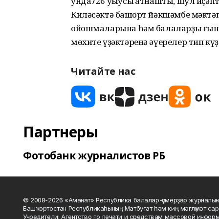
унда726 уҡыусы ҡатнашты, шул иҫәпт
Киләсәктә башҡорт йәкшәмбе мәктә
ойошмаларына һәм балаларҙы ғына 
мөхите үҙәктәренә әүерелер тип кү
Читайте нас
Партнеры
Фотобанк журналистов РБ
© 2008-2026 «Аманат» Республика балалар-үҫмерҙәр журналын
Башҡортостан Республикаһының Матбуғат һәм киң мәғлүмәт сар
Учредители: Агентство по печати и средствам массовой инфор