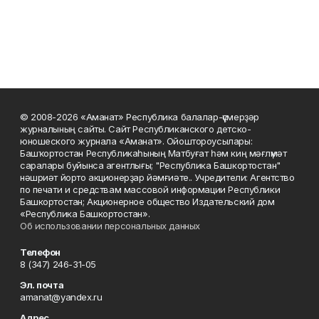
© 2008-2026 «Аманат» Республика балалар-үҫмерҙәр
журналының сайты. Сайт Республиканского детско-
юношеского журнала «Аманат». Ойоштороусылары:
Башҡортостан Республикаһының Матбуғат һәм киң мәғлүмәт
саралары буйынса агентлығы; "Республика Башкортостан"
нәшриәт йорто акционерҙар йәмғиәте.. Учредители: Агентство
по печати и средствам массовой информации Республики
Башкортостан; Акционерное общество Издательский дом
«Республика Башкортостан».
Об использовании персональных данных
Телефон
8 (347) 246-31-05
Эл. почта
amanat@yandex.ru
Адрес