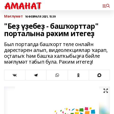
Мәғлүмәт
16 ФЕВРАЛЯ 2021, 15:39
"Беҙ үҙебеҙ - башҡорттар"
порталына рәхим итегеҙ
Был порталда башҡорт теле онлайн
дәрестәрен алып, видеолекциялар ҡарап,
оҫталыҡ һәм башҡа халҡыбыҙға бәйле
мәғлүмәт табып була. Рәхим итегеҙ!