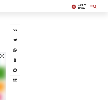
+29 °С
Ясно