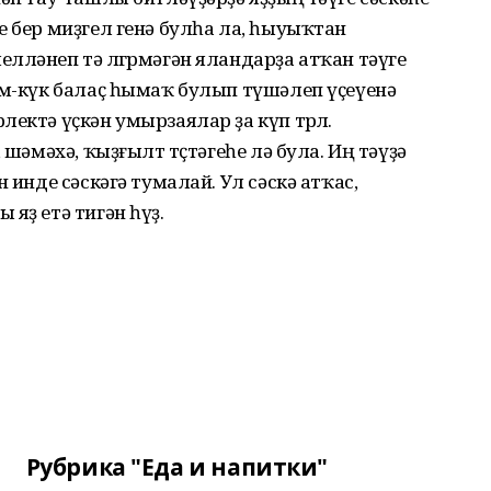
е бер миҙгел генә булһа ла, һыуыҡтан
лләнеп тә өлгөрмәгән яландарҙа атҡан тәүге
үм-күк балаҫ һымаҡ булып түшәлеп үҫеүенә
ектә үҫкән умырзаялар ҙа күп төрлө.
 шәмәхә, ҡыҙғылт төҫтәгеһе лә була. Иң тәүҙә
 инде сәскәгә тумалай. Ул сәскә атҡас,
яҙ етә тигән һүҙ.
Рубрика "Еда и напитки"