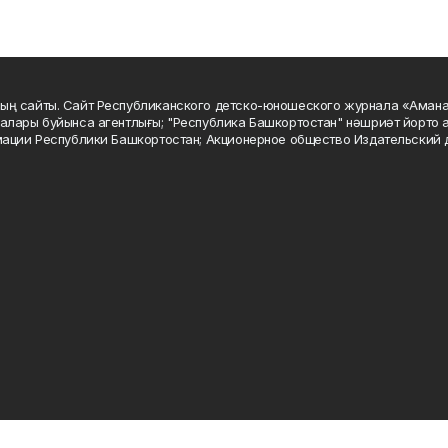
ың сайты. Сайт Республиканского детско-юношеского журнала «Аман
алары буйынса агентлығы; "Республика Башкортостан" нәшриәт йорто а
мации Республики Башкортостан; Акционерное общество Издательский