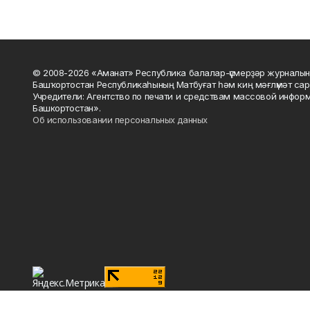
© 2008-2026 «Аманат» Республика балалар-үҫмерҙәр журналын
Башҡортостан Республикаһының Матбуғат һәм киң мәғлүмәт сар
Учредители: Агентство по печати и средствам массовой инфор
Башкортостан».
Об использовании персональных данных