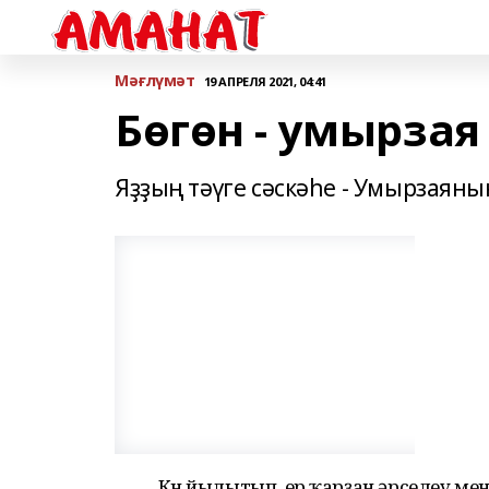
Мәғлүмәт
19 АПРЕЛЯ 2021, 04:41
Бөгөн - умырзая
Яҙҙың тәүге сәскәһе - Умырзаяның
Көн йылытып, ер ҡарҙан әрселеү мен