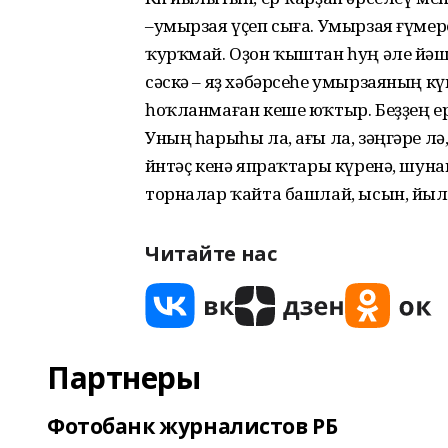
–умырзая үҫеп сыға. Умырзая ғүмер
ҡурҡмай. Оҙон ҡыштан һуң әле йәше
сәскә – яҙ хәбәрсеһе умырзаяның к
һоҡланмаған кеше юҡтыр. Беҙҙең ерл
Уның һарыһы ла, ағы ла, зәңгәре лә,
йөнтәҫ кенә япраҡтары күренә, шунан
торналар ҡайта башлай, ысын, йылы 
Читайте нас
Партнеры
Фотобанк журналистов РБ