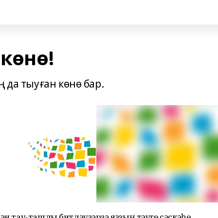
 көнө!
 да тыуған көнө бар.
ән тау-ташлы битләүҙәрҙә яҙҙың тәүге сәскәһе