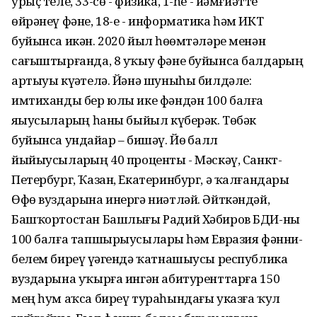
урыҫ теле, 33-сө - физика, 1-һе - йәмғиәтте
өйрәнеү фәне, 18-е - информатика һәм ИКТ
буйынса икән. 2020 йыл һөҙөмтәләре менән
сағыштырғанда, 8 уҡыу фәне буйынса балдарҙың
артыуы күҙәтелә. Йәнә шуныһы билдәле:
имтиханды бер юлы ике фәндән 100 балға
яҙыусыларҙың һаны быйыл күберәк. Төбәк
буйынса ундайҙар – бишәү. Йөҙ балл
йыйыусыларҙың 40 проценты - Мәскәү, Санкт-
Петербург, Ҡазан, Екатеринбург, ә ҡалғандары
Өфө вуздарына инергә ниәтләй. Әйткәндәй,
Башҡортостан Башлығы Радий Хәбиров БДИ-ны
100 балға тапшырыусыларҙы һәм Евразия фәнни-
белем биреү үҙәгендә ҡатнашыусы республика
вуздарына уҡырға ингән абитуренттарға 150
мең һум аҡса биреү тураһындағы указға ҡул