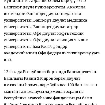
ҡуйғайны. Был фәнни-белем биреү үҙәгенә
Башҡорт дәүләт университеты, Аҡмулла
исемендәге Башҡорт дәүләт педагогия
университеты, Башҡорт дәүләт медицина
университеты, Башҡорт дәүләт аграр
университеты, Өфө дәүләт нефть техник
университеты, Өфө дәүләт авиация техник
университеты һәм Рәсәй фәндәр
академияһының Өфө федераль тикшеренеү үҙәге
инә.
12 июлдә Республика йортонда Башҡортостан
Башлығы Радий Хәбиров берҙәм дәүләт
имтиханы һөҙөмтәләре буйынса 100 балл алған
мәктәп тамамлаусылар менән осрашты.
Республика етәксеһе ике фәндән юғары балл
йыйған йәштәргә Башҡортостан Республикаһы