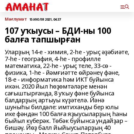
Мәғлүмәт
15 ИЮЛЯ 2021, 04:37
107 уҡыусы – БДИ-ны 100
балға тапшырған
Уларҙың 14-е - химия, 2-һе - урыҫ әҙәбиәте,
7-һе - география, 4-һе - профилле
математика, 22-һе - урыҫ теле, 33-сө -
физика, 1-һе - йәмғиәтте өйрәнеү фәне,
18-е - информатика һәм ИКТ буйынса
икән. 2020 йыл һөҙөмтәләре менән
сағыштырғанда, 8 уҡыу фәне буйынса
балдарҙың артыуы күҙәтелә. Йәнә
шуныһы билдәле: имтиханды бер юлы
ике фәндән 100 балға яҙыусыларҙың һаны
быйыл күберәк. Төбәк буйынса ундайҙар –
бишәү. Йөҙ балл йыйыусыларҙың 40