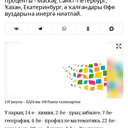
проценты - Мәскәү, Санкт-Петербург,
Ҡазан, Екатеринбург, ә ҡалғандары Өфө
вуздарына инергә ниәтләй.
107 уҡыусы – БДИ-ны 100 балға тапшырған
Уларҙың 14-е - химия, 2-һе - урыҫ әҙәбиәте, 7-һе -
география, 4-һе - профилле математика, 22-һе -