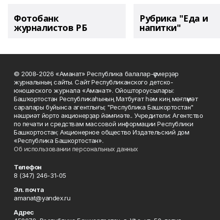
Фотобанк
Рубрика "Еда и
журналистов РБ
напитки"
© 2008-2026 «Аманат» Республика балалар-үҫмерҙәр
журналының сайты. Сайт Республиканского детско-
юношеского журнала «Аманат». Ойоштороусылары:
Башҡортостан Республикаһының Матбуғат һәм киң мәғлүмәт
саралары буйынса агентлығы; "Республика Башкортостан"
нәшриәт йорто акционерҙар йәмғиәте.. Учредители: Агентство
по печати и средствам массовой информации Республики
Башкортостан; Акционерное общество Издательский дом
«Республика Башкортостан».
Об использовании персональных данных
Телефон
8 (347) 246-31-05
Эл. почта
amanat@yandex.ru
Адрес