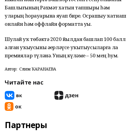
Башлығының Рәхмәт хатын тапшырҙы һәм
уларҙың һорауҙарына яуап бирҙе. Осрашыу ҡатнаш
онлайн һәм оффлайн форматта уҙҙы.
Шулай уҡ төбәктә 2020 йылдан башлап 100 балл
алған уҡыусыны әҙерләүсе уҡытыусыларға ла
премиялар түләнә. Уның күләме – 50 мең һум.
Автор:
Сәлимә ҠАРАНАЕВА
Читайте нас
Партнеры