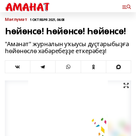
Мәғлүмәт
1 ОКТЯБРЯ 2021, 06:08
Һөйөнсө! Һөйөнсө! Һөйөнсө!
"Аманат" журналын уҡыусы дуҫтарыбыҙға
һөйөнөслө хәбәребеҙҙе еткерәбеҙ!