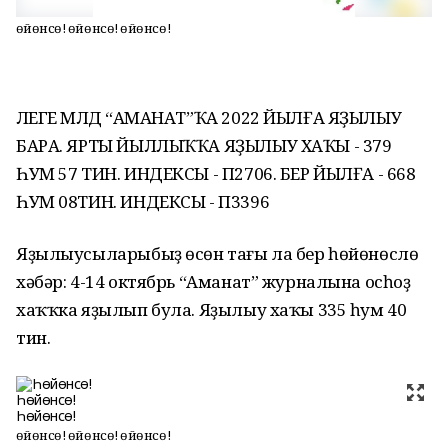
Һөйөнсө! Һөйөнсө! Һөйөнсө!
ӘЛЕГЕ МӘЛДӘ “АМАНАТ”ҠА 2022 ЙЫЛҒА ЯҘЫЛЫУ
БАРА. ЯРТЫ ЙЫЛЛЫҠҠА ЯҘЫЛЫУ ХАҠЫ - 379
ҺУМ 57 ТИН. ИНДЕКСЫ - П2706. БЕР ЙЫЛҒА - 668
ҺУМ 08ТИН. ИНДЕКСЫ - П3396
Яҙылыусыларыбыҙ өсөн тағы ла бер һөйөнөслө
хәбәр: 4-14 октябрь “Аманат” журналына осһоҙ
хаҡҡка яҙылып була. Яҙылыу хаҡы 335 һум 40
тин.
Һөйөнсө! Һөйөнсө! Һөйөнсө!