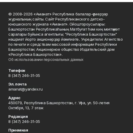
© 2008-2026 «Аманат» Республика балалар-үҫмерҙәр
журналының сайты. Сайт Республиканского детско-
юношеского журнала «Аманат». Ойоштороусылары:
Башҡортостан Республикаһының Матбуғат һәм киң мәғлүмәт
саралары буйынса агентлығы; "Республика Башкортостан"
нәшриәт йорто акционерҙар йәмғиәте.. Учредители: Агентство
по печати и средствам массовой информации Республики
Башкортостан; Акционерное общество Издательский дом
«Республика Башкортостан».
Об использовании персональных данных
Телефон
8 (347) 246-31-05
Эл. почта
amanat@yandex.ru
Адрес
450079, Республика Башкортостан, г. Уфа, ул. 50-летия
Октября, 13, 7 этаж
Редакция
8 (347) 246-31-05
Приемная