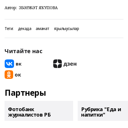
Автор:
ЗӨБӘРЖӘТ ЯҠУПОВА
Теги:
декада
аманат
яҙылыусылар
Читайте нас
Партнеры
Фотобанк
Рубрика "Еда и
журналистов РБ
напитки"