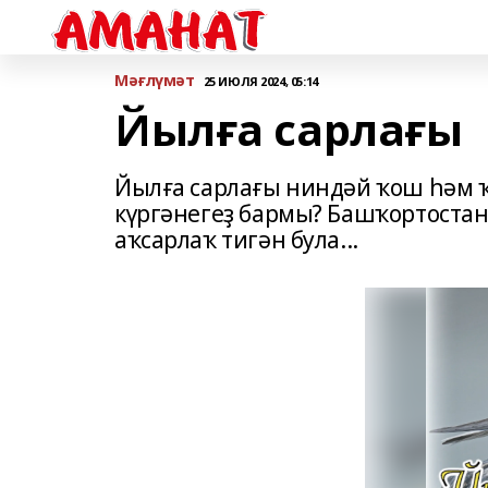
Мәғлүмәт
25 ИЮЛЯ 2024, 05:14
Йылға сарлағы
Йылға сарлағы ниндәй ҡош һәм ҡ
күргәнегеҙ бармы? Башҡортостанд
аҡсарлаҡ тигән була...