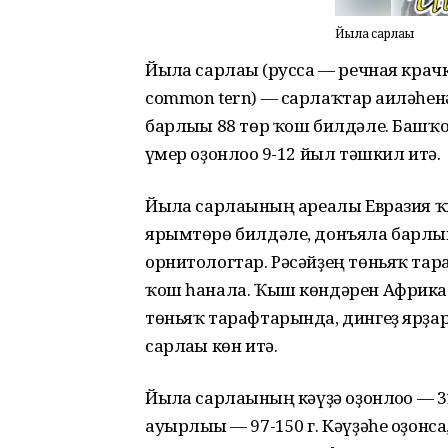
Йылға сарлағы
Йылға сарлағы (русса — речная крачк
common tern) — сарлаҡтар ғаиләһен
барлығы 88 төр ҡош билдәле. Башҡо
ғүмер оҙонлоғо 9-12 йыл тәшкил итә.
Йылға сарлағының ареалы Евразия ҡ
ярымтөрө билдәле, донъяла барлығ
орнитологтар. Рәсәйҙең төньяҡ тар
ҡош һанала. Ҡыш көндәрен Африкал
төньяҡ тарафтарында, дингеҙ ярҙар
сарлағы көн итә.
Йылға сарлағының кәүҙә оҙонлоғо — 
ауырлығы — 97-150 г. Кәүҙәһе оҙонса