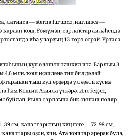
а, латинса — sterna hirundo, инглизсә —
ә ҡараған ҡош. Ғөмүмән, сарлаҡтар ғаиләһендә
ртостанда иһә уларҙың 13 төрө осрай. Уртаса
итғаһының күп өлөшөн тәшкил итә. Барлығы 3
ы 4,6 млн. ҡош иҫәпләнә тип билдәләй
афтарынан тыш күп ерҙәрҙә ул ғәҙәти күсмә
а һәм Көньяҡ Азияла үткәрә. Илебеҙҙең
ы буйлап, йылға сарлағына бик оҡшаш поляр
31-39 см, ҡанаттарының киңлеге — 72-98 см,
, ҡанаттары оҙон, киң. Ата ҡоштар эрерәк була,