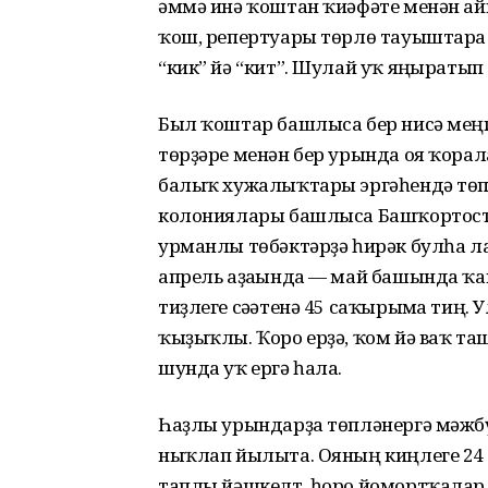
әммә инә ҡоштан ҡиәфәте менән а
ҡош, репертуары төрлө тауыштарға
“кик” йә “кит”. Шулай уҡ яңғыратып
Был ҡоштар башлыса бер нисә мең
төрҙәре менән бер урында оя ҡорала
балыҡ хужалыҡтары эргәһендә төп
колониялары башлыса Башҡортостан
урманлы төбәктәрҙә һирәк булһа л
апрель аҙағында — май башында ҡ
тиҙлеге сәғәтенә 45 саҡырымға тиң.
ҡыҙыҡлы. Ҡоро ерҙә, ҡом йә ваҡ та
шунда уҡ ергә һала.
Һаҙлы урындарҙа төпләнергә мәжбү
ныҡлап йылыта. Ояның киңлеге 24 с
таплы йәшкелт, һоро йомортҡалар 