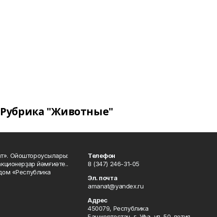
Рубрика "Животные"
ат». Ойоштороусылары:
Телефон
кционерҙар йәмғиәте..
8 (347) 246-31-05
 дом «Республика
Эл. почта
amanat@yandex.ru
Адрес
450079, Республика
Башкортостан, г. Уфа, ул. 50-летия