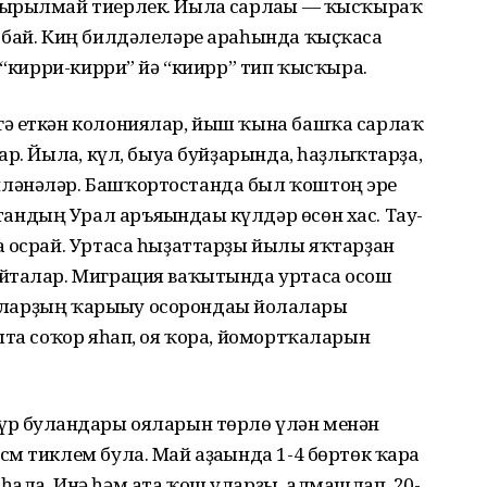
йырылмай тиерлек. Йылға сарлағы — ҡысҡыраҡ
 бай. Киң билдәлеләре араһында ҡыҫҡаса
 “кирри-кирри” йә “киирр” тип ҡысҡыра.
гә еткән колониялар, йыш ҡына башҡа сарлаҡ
р. Йылға, күл, быуа буйҙарында, һаҙлыҡтарҙа,
ләнәләр. Башҡортостанда был ҡоштоң эре
дың Урал аръяғындағы күлдәр өсөн хас. Тау-
а осрай. Уртаса һыҙаттарҙы йылы яҡтарҙан
айталар. Миграция ваҡытында уртаса осош
 Уларҙың ҡарығыу осорондағы йолалары
шта соҡор яһап, оя ҡора, йомортҡаларын
р булғандары ояларын төрлө үлән менән
м тиклем була. Май аҙағында 1-4 бөртөк ҡара
һала. Инә һәм ата ҡош уларҙы, алмашлап, 20-