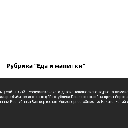
Рубрика "Еда и напитки"
ың сайты. Сайт Республиканского детско-юношеского журнала «Аман
алары буйынса агентлығы; "Республика Башкортостан" нәшриәт йорто а
мации Республики Башкортостан; Акционерное общество Издательский