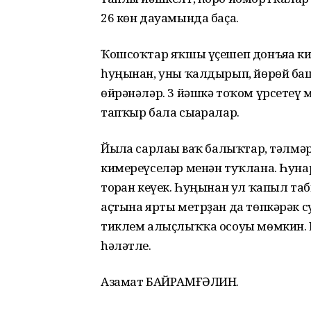
26 көн дауамында баҫа.
Ҡошсоҡтар яҡшы үҫешеп донъяға кил
һуңынан, уны ҡалдырып, йөрөй башл
өйрәнәләр. 3 йәшкә тоҡом үрсетеү 
тапҡыр бала сығаралар.
Йылға сарлағы ваҡ балыҡтар, тәлмә
кимереүселәр менән туҡлана. Һуна
торған кеүек. Һуңынан ул ҡапыл т
аҫтына ярты метрҙан да төпкәрәк су
тиклем алыҫлыҡҡа осоуы мөмкин. Ш
һәләтле.
Азамат БАЙРАМҒӘЛИН.