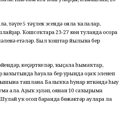
ә, тәүге 5 тәүлек эсендә ояла ҡалалар,
айҙар. Ҡошсоҡтарға 23-27 көн тулғанда осорға
мәленә етәләр. Был ҡоштар йылына бер
рйендәр, кеҫәрткеләр, ҡыҫала һымаҡтар,
р ваҡытында һауала бер урында оҙаҡ эленеп
абышына ташлана. Балыҡҡа һунар иткәндә һыу
ма ала. Аҙыҡ эҙләп, оянан 10 саҡырымға
улай уҡ осоп барғанда бөжәктәр ауларға ла