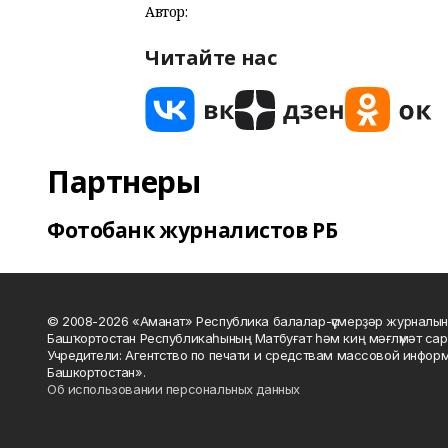
Автор:
Читайте нас
Партнеры
Фотобанк журналистов РБ
© 2008-2026 «Аманат» Республика балалар-үҫмерҙәр журналын
Башҡортостан Республикаһының Матбуғат һәм киң мәғлүмәт сар
Учредители: Агентство по печати и средствам массовой инфор
Башкортостан».
Об использовании персональных данных