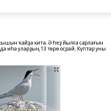
ышын ҡайҙа китә. Ә һеҙ йылға сарлағын
а иһә уларҙың 13 төрө осрай. Күптәр уны