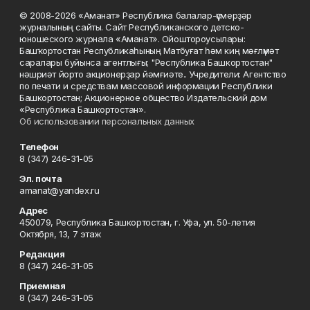
© 2008-2026 «Аманат» Республика балалар-үҫмерҙәр
журналының сайты. Сайт Республиканского детско-
юношеского журнала «Аманат». Ойоштороусылары:
Башҡортостан Республикаһының Матбуғат һәм киң мәғлүмәт
саралары буйынса агентлығы; "Республика Башкортостан"
нәшриәт йорто акционерҙар йәмғиәте.. Учредители: Агентство
по печати и средствам массовой информации Республики
Башкортостан; Акционерное общество Издательский дом
«Республика Башкортостан».
Об использовании персональных данных
Телефон
8 (347) 246-31-05
Эл. почта
amanat@yandex.ru
Адрес
450079, Республика Башкортостан, г. Уфа, ул. 50-летия
Октября, 13, 7 этаж
Редакция
8 (347) 246-31-05
Приемная
8 (347) 246-31-05