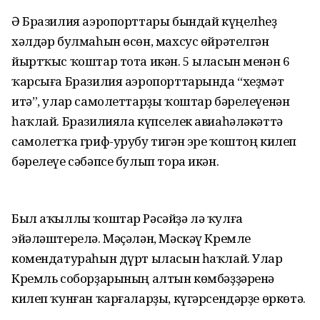
Ә Бразилия аэропорттары бындай күңелһеҙ
хәлдәр булмаһын өсөн, махсус өйрәтелгән
йыртҡыс ҡоштар тота икән. 5 ыласын менән 6
ҡарсыға Бразилия аэропорттарында “хеҙмәт
итә”, улар самолеттарҙы ҡоштар бәрелеүенән
һаҡлай. Бразилияла күпселек авиаһәләкәттә
самолетҡа гриф-урубу тигән эре ҡоштоң килеп
бәрелеүе сәбәпсе булып тора икән.
Был аҡыллы ҡоштар Рәсәйҙә лә ҡулға
эйәләштерелә. Мәҫәлән, Мәскәү Кремле
комендатураһын дүрт ыласын һаҡлай. Улар
Кремль соборҙарының алтын көмбәҙҙәренә
килеп ҡунған ҡарғаларҙы, күгәрсендәрҙе өркөтә.