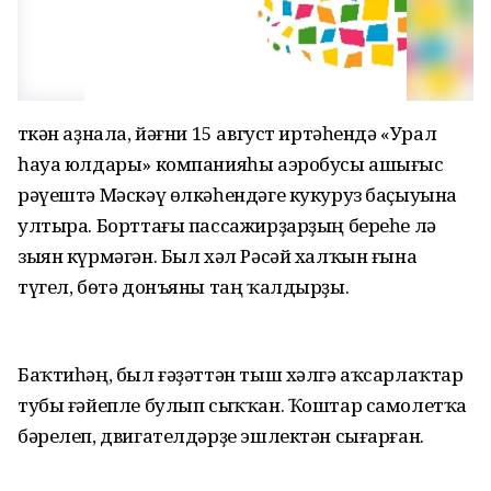
Үткән аҙнала, йәғни 15 август иртәһендә «Урал
һауа юлдары» компанияһы аэробусы ашығыс
рәүештә Мәскәү өлкәһендәге кукуруз баҫыуына
ултыра. Борттағы пассажирҙарҙың береһе лә
зыян күрмәгән. Был хәл Рәсәй халҡын ғына
түгел, бөтә донъяны таң ҡалдырҙы.
Баҡтиһәң, был ғәҙәттән тыш хәлгә аҡсарлаҡтар
тубы ғәйепле булып сыҡҡан. Ҡоштар самолетҡа
бәрелеп, двигателдәрҙе эшлектән сығарған.