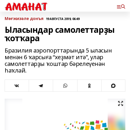
Мөғжизәле донъя
19 АВГУСТА 2019, 06:49
Ыласындар самолеттарҙы
ҡотҡара
Бразилия аэропорттарында 5 ыласын
менән 6 ҡарсыға “хеҙмәт итә”, улар
самолеттарҙы ҡоштар бәрелеүенән
һаҡлай.