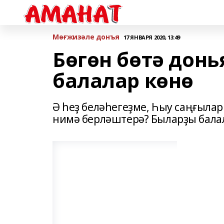
Мөғжизәле донъя
17 ЯНВАРЯ 2020, 13:49
Бөгөн бөтә донь
балалар көнө
Ә һеҙ беләһегеҙме, Һыу саңғыла
нимә берләштерә? Быларҙы балал