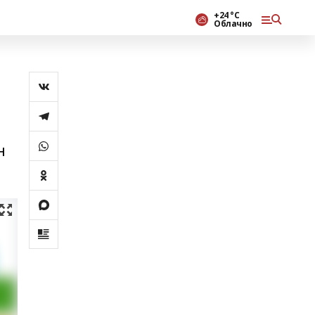
+24 °С
Облачно
н