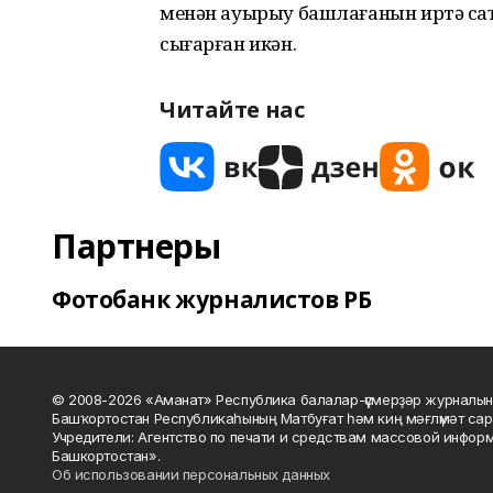
менән ауырыу башлағанын иртә саҡ
сығарған икән.
Читайте нас
Партнеры
Фотобанк журналистов РБ
© 2008-2026 «Аманат» Республика балалар-үҫмерҙәр журналын
Башҡортостан Республикаһының Матбуғат һәм киң мәғлүмәт сар
Учредители: Агентство по печати и средствам массовой инфор
Башкортостан».
Об использовании персональных данных