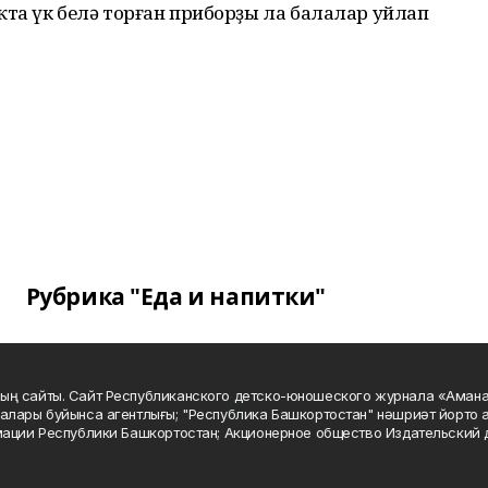
та үк белә торған приборҙы ла балалар уйлап
Рубрика "Еда и напитки"
ың сайты. Сайт Республиканского детско-юношеского журнала «Аман
алары буйынса агентлығы; "Республика Башкортостан" нәшриәт йорто а
мации Республики Башкортостан; Акционерное общество Издательский