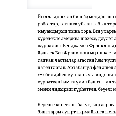
Йылда доньяла биш йөҙ меңдән ашыу
роботтар, техника уйлап табып тор
ҡыуандырып ҡына тора. Бөгөн уларҙы
күренекле америка шәхесе, дәүләт 
журналист Бенджамен Франклиндың т
йәшлек Бен Франклиндың ишкес тәп
тапҡан ластылар ағастан һәм ҡулға
патентлаған. Артабан ул фән эшен 
«−» билдәһен ҡулланыуға индергә
күрһәткән һәм ғөмүмән йәшен – ул тә
менән яндырып күрһәткән, бәүелгес 
Беренсе кинескоп, батут, ҡар аэрос
бинттарҙы ауырттырмайынса ысҡын