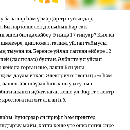
 балалар һәм үҫмәрҙәр төрлө уйындар,
а. Былар кешелек доньяһын һәр саҡ
н эшен билдәләйбеҙ. Ә ниңә 17 ғинуар? Был көн
эшмәкәре, дипломат, ғалим, уйлап табыусы,
ыуған көнө. Беренсе уйлап тапҡан әйбере 12
ей (ластылар) булған. Әлбиттә ул уйлап
 кейелә торған ине, ләкин Бен уны
әүҙем дауам иткән. Электричествоның «+» һәм
н, йәшен-йәшнәүҙән һаҡланыу ысулын
биғи икәнен иҫбатлаған кеше ул. Көкөрттө электр
креслоға патент алған һ.б.
анаһы, һуҡырҙар өсөн шрифт һәм принтер,
дырыу майы, хатта кеше үте онкология сире