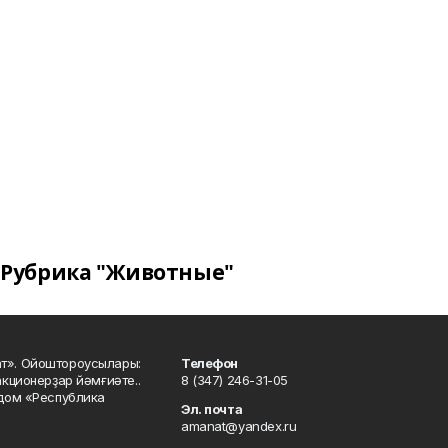
Рубрика "Животные"
ат». Ойоштороусылары:
Телефон
кционерҙар йәмғиәте..
8 (347) 246-31-05
 дом «Республика
Эл. почта
amanat@yandex.ru