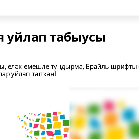
я уйлап табыусы
ры, еләк-емешле туңдырма, Брайль шрифты
ар уйлап тапҡан!