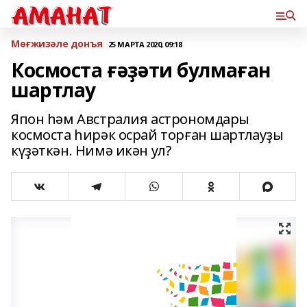
Мөғжизәле донъя
25 МАРТА 2020, 09:18
Космоста ғәҙәти булмаған
шартлау
Япон һәм Австралия астрономдары
космоста һирәк осрай торған шартлауҙы
күҙәткән. Нимә икән ул?