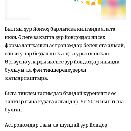
Был яңы ҙур йонзоҙ барлыҡҡа килгәнде аңлата
икән. Әлеге ваҡытта ҙур йондоҙҙар нисек
формалашҡанын астрономдар белеп етә алмай,
сөнки улар беҙҙән ныҡ алҫта урынлашҡан.
Өҫтәүенә уларҙың икенсе ҙур йондоҙҙар янында
булыуы ла фән тикшеренеүҙәрен
ҡатмарлаштыра.
Быға тиклем ғалимдар бындай күренеште өс
тапҡыр ғына күҙәтә алғандар. Ул 2016 йыл ғына
булған.
Астрономдар тағы ла шундай ҙур йондоҙ