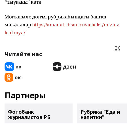
“тыуғаның” көтә.
Мөғжизәле донъя рубрикаһындағы башҡа
мәҡәләләр
https://amanat.rbsmi.ru/articles/m-zhiz-
le-donya/
Читайте нас
Партнеры
Фотобанк
Рубрика "Еда и
журналистов РБ
напитки"