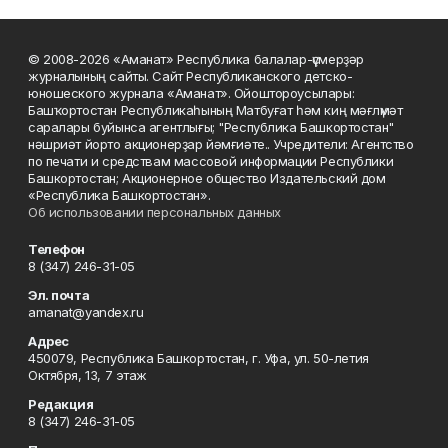
© 2008-2026 «Аманат» Республика балалар-үҫмерҙәр
журналының сайты. Сайт Республиканского детско-
юношеского журнала «Аманат». Ойоштороусылары:
Башҡортостан Республикаһының Матбуғат һәм киң мәғлүмәт
саралары буйынса агентлығы; "Республика Башкортостан"
нәшриәт йорто акционерҙар йәмғиәте.. Учредители: Агентство
по печати и средствам массовой информации Республики
Башкортостан; Акционерное общество Издательский дом
«Республика Башкортостан».
Об использовании персональных данных
Телефон
8 (347) 246-31-05
Эл. почта
amanat@yandex.ru
Адрес
450079, Республика Башкортостан, г. Уфа, ул. 50-летия
Октября, 13, 7 этаж
Редакция
8 (347) 246-31-05