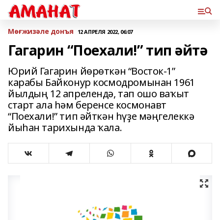
Мөғжизәле донъя
12 АПРЕЛЯ 2022, 06:07
Гагарин “Поехали!” тип әйтә
Юрий Гагарин йөрөткән “Восток-1”
карабы Байконур космодромынан 1961
йылдың 12 апрелендә, тап ошо ваҡыт
старт ала һәм беренсе космонавт
“Поехали!” тип әйткән һүҙе мәңгелеккә
йыһан тарихында ҡала.