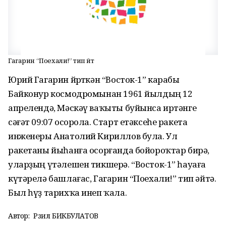
Гагарин “Поехали!” тип әйтә
Юрий Гагарин йөрөткән “Восток-1” карабы
Байконур космодромынан 1961 йылдың 12
апрелендә, Мәскәү ваҡыты буйынса иртәнге
сәғәт 09:07 осорола. Старт етәксеһе ракета
инженеры Анатолий Кириллов була. Ул
ракетаны йыһанға осорғанда бойороҡтар бирә,
уларҙың үтәлешен тикшерә. “Восток-1” һауаға
күтәрелә башлағас, Гагарин “Поехали!” тип әйтә.
Был һүҙ тарихҡа инеп ҡала.
Автор:
Рәзил БИКБУЛАТОВ