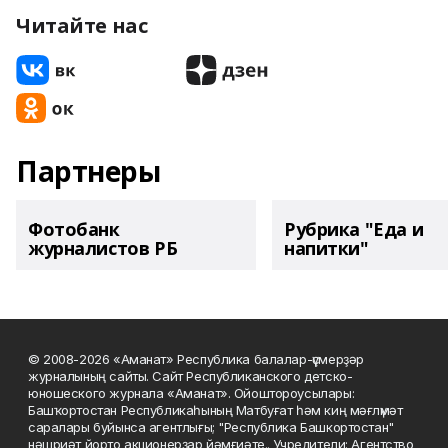
Читайте нас
Партнеры
Фотобанк
Рубрика "Еда и
журналистов РБ
напитки"
© 2008-2026 «Аманат» Республика балалар-үҫмерҙәр
журналының сайты. Сайт Республиканского детско-
юношеского журнала «Аманат». Ойоштороусылары:
Башҡортостан Республикаһының Матбуғат һәм киң мәғлүмәт
саралары буйынса агентлығы; "Республика Башкортостан"
нәшриәт йорто акционерҙар йәмғиәте.. Учредители: Агентство