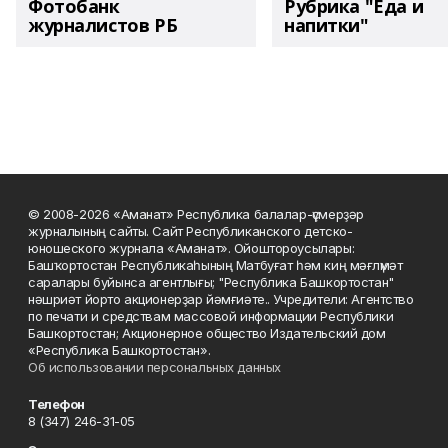
Фотобанк
Рубрика "Еда и
журналистов РБ
напитки"
© 2008-2026 «Аманат» Республика балалар-үҫмерҙәр
журналының сайты. Сайт Республиканского детско-
юношеского журнала «Аманат». Ойоштороусылары:
Башҡортостан Республикаһының Матбуғат һәм киң мәғлүмәт
саралары буйынса агентлығы; "Республика Башкортостан"
нәшриәт йорто акционерҙар йәмғиәте.. Учредители: Агентство
по печати и средствам массовой информации Республики
Башкортостан; Акционерное общество Издательский дом
«Республика Башкортостан».
Об использовании персональных данных
Телефон
8 (347) 246-31-05