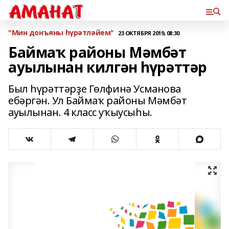
"Мин донъяны һүрәтләйем"
23 ОКТЯБРЯ 2019, 08:30
Баймаҡ районы Мәмбәт
ауылынан килгән һүрәттәр
Был һүрәттәрҙе Гөлфинә Усманова
ебәргән. Ул Баймаҡ районы Мәмбәт
ауылынан. 4 класс уҡыусыһы.