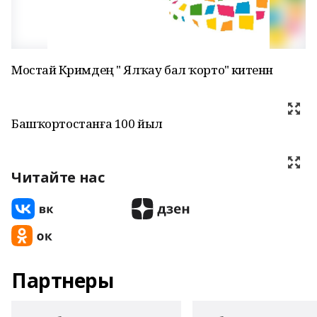
Мостай Кәримдең " Ялҡау бал ҡорто" әкиәтенән
Башҡортостанға 100 йыл
Читайте нас
Партнеры