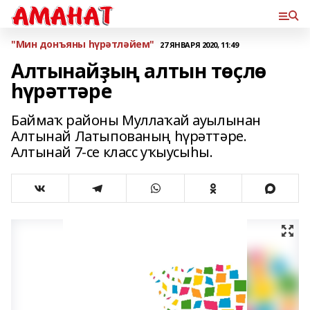
"Мин донъяны һүрәтләйем"
27 ЯНВАРЯ 2020, 11:49
Алтынайҙың алтын төҫлө
һүрәттәре
Баймаҡ районы Муллаҡай ауылынан
Алтынай Латыпованың һүрәттәре.
Алтынай 7-сe класс уҡыусыһы.