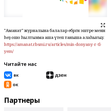
"Аманат" журналына балалар ебәргән эштәре менән
һеҙ ошо һылтынма аша үтеп таныша алаһығыҙ:
https://amanat.rbsmi.ru/articles/min-donyany-r-tl-
yem/
Читайте нас
Партнеры