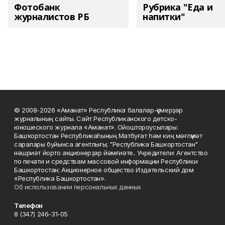
Фотобанк
Рубрика "Еда и
журналистов РБ
напитки"
© 2008-2026 «Аманат» Республика балалар-үҫмерҙәр
журналының сайты. Сайт Республиканского детско-
юношеского журнала «Аманат». Ойоштороусылары:
Башҡортостан Республикаһының Матбуғат һәм киң мәғлүмәт
саралары буйынса агентлығы; "Республика Башкортостан"
нәшриәт йорто акционерҙар йәмғиәте.. Учредители: Агентство
по печати и средствам массовой информации Республики
Башкортостан; Акционерное общество Издательский дом
«Республика Башкортостан».
Об использовании персональных данных
Телефон
8 (347) 246-31-05