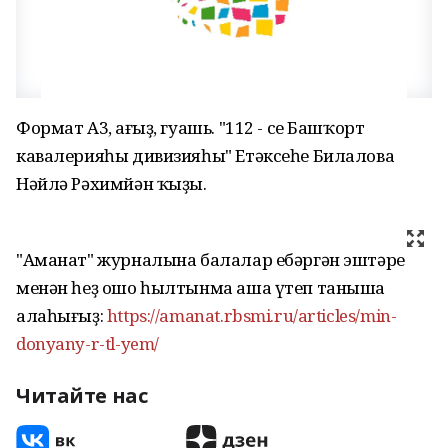
Формат А3, Ҡағыҙ, гуашь. "112 - се Башҡорт
кавалерияһы дивизияһы" Етәксеһе Билалова
Нәйлә Рәхимйән ҡыҙы.
"Аманат" журналына балалар ебәргән эштәре
менән һеҙ ошо һылтынма аша үтеп таныша
алаһығыҙ:
https://amanat.rbsmi.ru/articles/min-
donyany-r-tl-yem/
Читайте нас