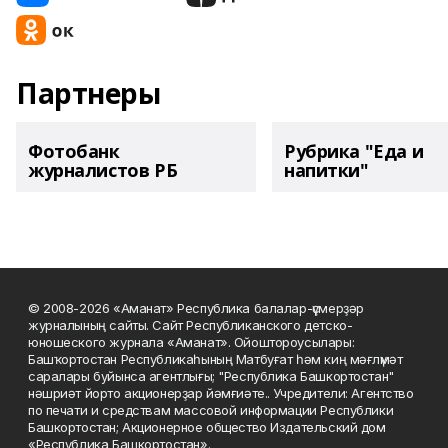
Партнеры
Фотобанк
Рубрика "Еда и
журналистов РБ
напитки"
© 2008-2026 «Аманат» Республика балалар-үҫмерҙәр
журналының сайты. Сайт Республиканского детско-
юношеского журнала «Аманат». Ойоштороусылары:
Башҡортостан Республикаһының Матбуғат һәм киң мәғлүмәт
саралары буйынса агентлығы; "Республика Башкортостан"
нәшриәт йорто акционерҙар йәмғиәте.. Учредители: Агентство
по печати и средствам массовой информации Республики
Башкортостан; Акционерное общество Издательский дом
«Республика Башкортостан».