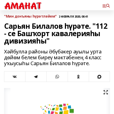
"Мин донъяны һүрәтләйем"
2 ФЕВРАЛЯ 2020, 08:41
Сарьян Билалов һүрәте. "112
- се Башҡорт кавалерияһы
дивизияһы"
Хәйбулла районы Әбүбәкер ауылы урта
дөйөм белем биреү мәктәбенең 4 класс
уҡыусыһы Сарьян Билалов һүрәте.