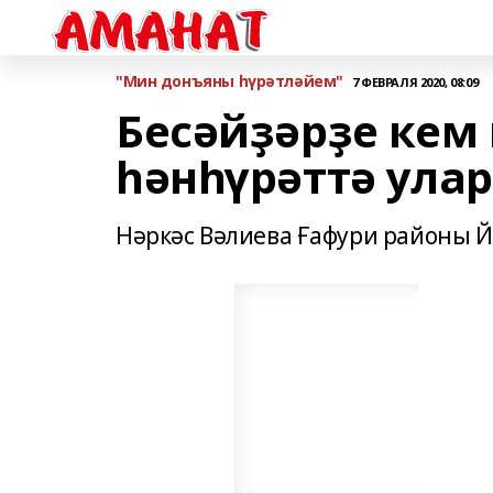
"Мин донъяны һүрәтләйем"
7 ФЕВРАЛЯ 2020, 08:09
Бесәйҙәрҙе кем 
һәнһүрәттә ула
Нәркәс Вәлиева Ғафури районы 