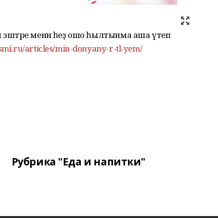
н эштәре менән һеҙ ошо һылтынма аша үтеп
smi.ru/articles/min-donyany-r-tl-yem/
Рубрика "Еда и напитки"