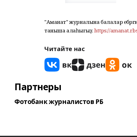
"Аманат" журналына балалар ебәргә
таныша алаһығыҙ:
https://amanat.rb
Читайте нас
Партнеры
Фотобанк журналистов РБ