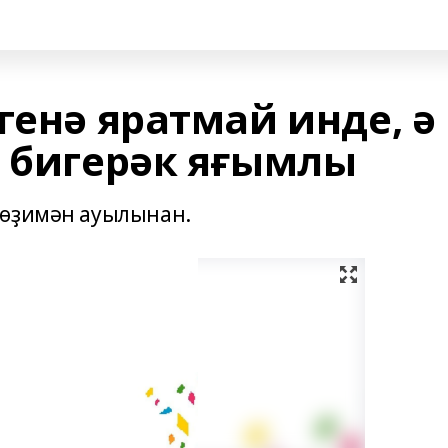
генә яратмай инде, ә
р бигерәк яғымлы
Йөҙимән ауылынан.