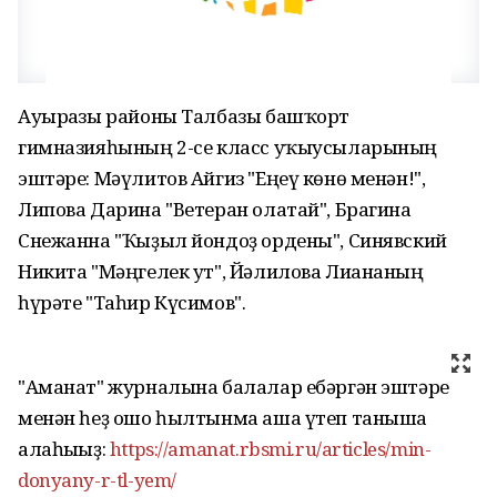
Ауырғазы районы Талбазы башҡорт
гимназияһының 2-се класс уҡыусыларының
эштәре: Мәүлитов Айгиз "Еңеү көнө менән!",
Липова Дарина "Ветеран олатай", Брагина
Снежанна "Ҡыҙыл йондоҙ ордены", Синявский
Никита "Мәңгелек ут", Йәлилова Лиананың
һүрәте "Таһир Күсимов".
"Аманат" журналына балалар ебәргән эштәре
менән һеҙ ошо һылтынма аша үтеп таныша
алаһығыҙ:
https://amanat.rbsmi.ru/articles/min-
donyany-r-tl-yem/