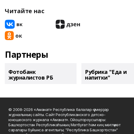
Читайте нас
Партнеры
Фотобанк
Рубрика "Еда и
журналистов РБ
напитки"
© 2008-2026 «Аманат» Республика балалар-үҫмерҙәр
журналының сайты. Сайт Республиканского детско-
юношеского журнала «Аманат». Ойоштороусылары:
Башҡортостан Республикаһының Матбуғат һәм киң мәғлүмәт
саралары буйынса агентлығы; "Республика Башкортостан"