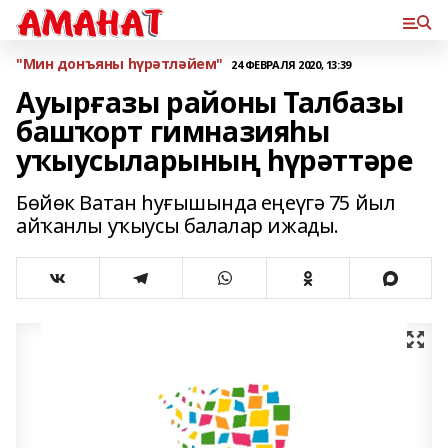
"Мин донъяны һүрәтләйем"
24 ФЕВРАЛЯ 2020, 13:39
Ауырғазы районы Талбазы
башҡорт гимназияһы
уҡыусыларының һүрәттәре
Бөйөк Ватан һуғышында еңеүгә 75 йыл
айҡанлы уҡыусы балалар ижады.