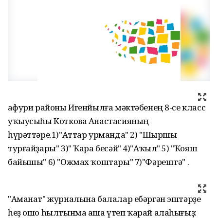
Ғафури районы Игенйылға мәктәбенең 8-се класс
уҡыусыһы Коткова Анастасияның
һүрәттәре.1)"Аттар урманда" 2) "Шыршы
турғайҙары" 3)" Ҡара бесәй" 4)"Аҡыл" 5) "Ҡояш
байышы" 6) "Ожмах ҡоштары" 7)"Фәрештә" .
"Аманат" журналына балалар ебәргән эштәрҙе
һеҙ ошо һылтынма аша үтеп ҡарай алаһығыҙ: