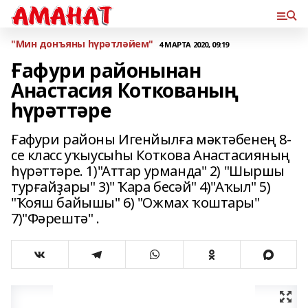
"Мин донъяны һүрәтләйем"
4 МАРТА 2020, 09:19
Ғафури районынан
Анастасия Коткованың
һүрәттәре
Ғафури районы Игенйылға мәктәбенең 8-
се класс уҡыусыһы Коткова Анастасияның
һүрәттәре. 1)"Аттар урманда" 2) "Шыршы
турғайҙары" 3)" Ҡара бесәй" 4)"Аҡыл" 5)
"Ҡояш байышы" 6) "Ожмах ҡоштары"
7)"Фәрештә" .