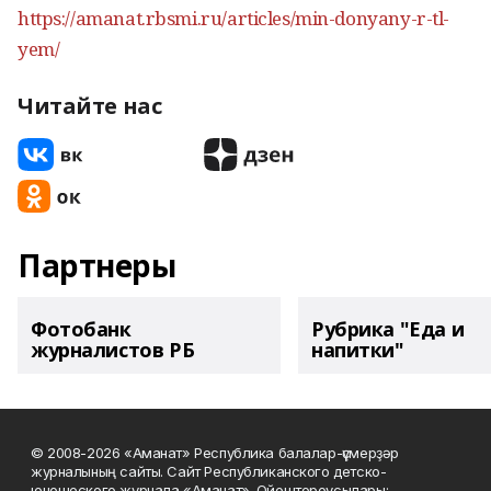
https://amanat.rbsmi.ru/articles/min-donyany-r-tl-
yem/
Читайте нас
Партнеры
Фотобанк
Рубрика "Еда и
журналистов РБ
напитки"
© 2008-2026 «Аманат» Республика балалар-үҫмерҙәр
журналының сайты. Сайт Республиканского детско-
юношеского журнала «Аманат». Ойоштороусылары: