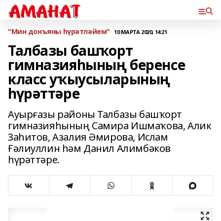
"Мин донъяны һүрәтләйем"
10 МАРТА 2020, 14:21
Талбазы башҡорт
гимназияһының беренсе
класс уҡыусыларының
һүрәттәре
Ауырғазы районы Талбазы башҡорт
гимназияһының Самира Ишмаҡова, Алик
Заһитов, Азалия Әмирова, Ислам
Ғәлиуллин һәм Данил Алимбәков
һүрәттәре.