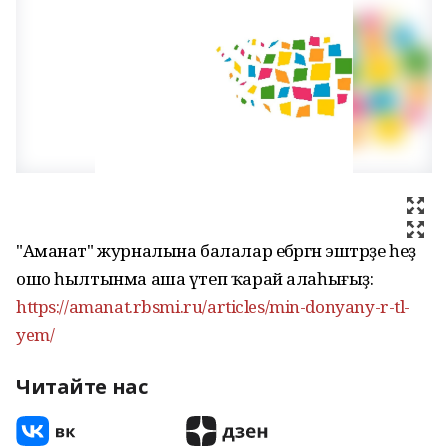
"Аманат" журналына балалар ебәргән эштәрҙе һеҙ
ошо һылтынма аша үтеп ҡарай алаһығыҙ:
https://amanat.rbsmi.ru/articles/min-donyany-r-tl-
yem/
Читайте нас