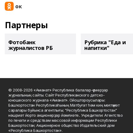
Партнеры
Фотобанк
Рубрика "Еда и
журналистов РБ
напитки"
© 2008-2026 «Аманат» Республика балалар-үҫмерҙәр
журналының сайты. Сайт Республиканского детско-
юношеского журнала «Аманат». Ойоштороусылары:
Башҡортостан Республикаһының Матбуғат һәм киң мәғлүмәт
саралары буйынса агентлығы; "Республика Башкортостан"
нәшриәт йорто акционерҙар йәмғиәте.. Учредители: Агентство
по печати и средствам массовой информации Республики
Башкортостан; Акционерное общество Издательский дом
«Республика Башкортостан».