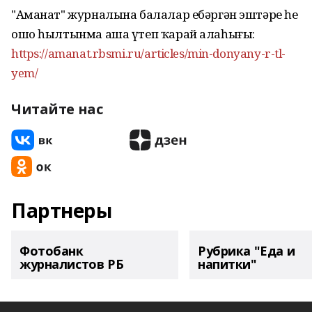
"Аманат" журналына балалар ебәргән эштәрҙе һеҙ
ошо һылтынма аша үтеп ҡарай алаһығыҙ:
https://amanat.rbsmi.ru/articles/min-donyany-r-tl-
yem/
Читайте нас
Партнеры
Фотобанк
Рубрика "Еда и
журналистов РБ
напитки"