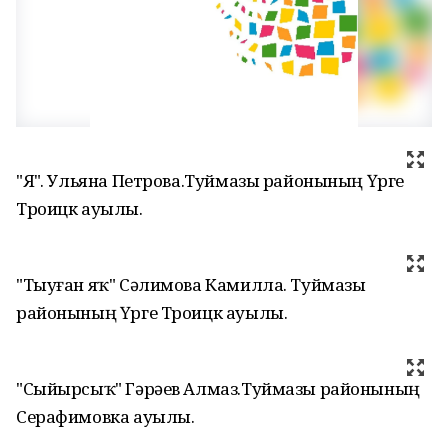
"Яҙ". Ульяна Петрова.Туймазы районының Үрге
Троицк ауылы.
"Тыуған яҡ" Сәлимова Камилла. Туймазы
районының Үрге Троицк ауылы.
"Сыйырсыҡ" Гәрәев Алмаз.Туймазы районының
Серафимовка ауылы.