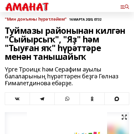
"Мин донъяны һүрәтләйем"
16 МАРТА 2020, 07:32
Туймазы районынан килгән
"Сыйырсыҡ", "Яҙ" һәм
"Тыуған яҡ" һүрәттәре
менән танышайыҡ
Үрге Троицк һәм Серафим ауылы
балаларының һүрәттәрен беҙгә Гөлназ
Ғималетдинова ебәрҙе.