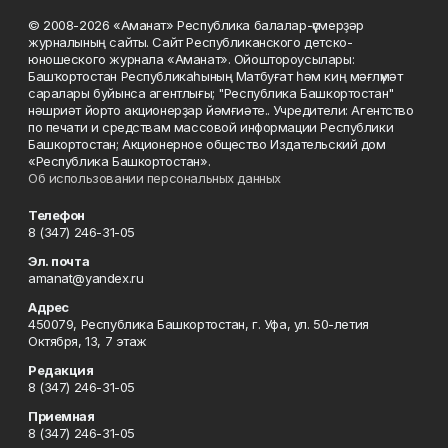
© 2008-2026 «Аманат» Республика балалар-үҫмерҙәр
журналының сайты. Сайт Республиканского детско-
юношеского журнала «Аманат». Ойоштороусылары:
Башҡортостан Республикаһының Матбуғат һәм киң мәғлүмәт
саралары буйынса агентлығы; "Республика Башкортостан"
нәшриәт йорто акционерҙар йәмғиәте.. Учредители: Агентство
по печати и средствам массовой информации Республики
Башкортостан; Акционерное общество Издательский дом
«Республика Башкортостан».
Об использовании персональных данных
Телефон
8 (347) 246-31-05
Эл. почта
amanat@yandex.ru
Адрес
450079, Республика Башкортостан, г. Уфа, ул. 50-летия
Октября, 13, 7 этаж
Редакция
8 (347) 246-31-05
Приемная
8 (347) 246-31-05