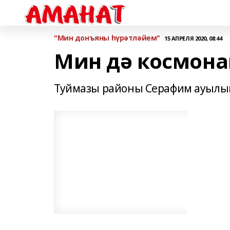
"Мин донъяны һүрәтләйем"
15 АПРЕЛЯ 2020, 08:44
Мин дә космона
Туймазы районы Серафим ауылын