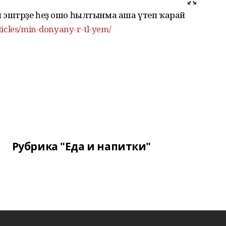
н эштәрҙе һеҙ ошо һылтынма аша үтеп ҡарай
ticles/min-donyany-r-tl-yem/
Рубрика "Еда и напитки"