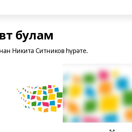
вт булам
ан Никита Ситников һүрәте.