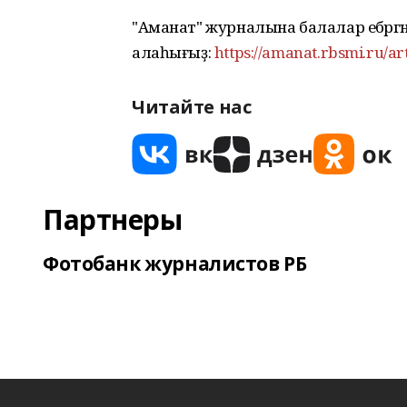
"Аманат" журналына балалар ебәргә
алаһығыҙ:
https://amanat.rbsmi.ru/ar
Читайте нас
Партнеры
Фотобанк журналистов РБ