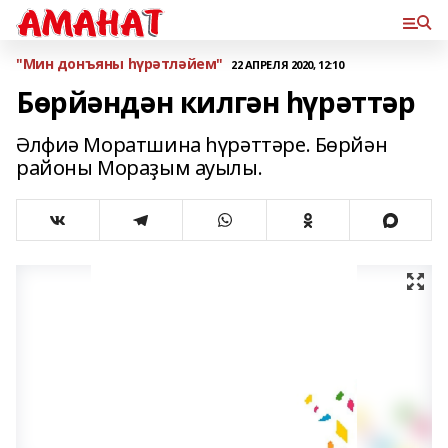
"Мин донъяны һүрәтләйем"
22 АПРЕЛЯ 2020, 12:10
Бөрйәндән килгән һүрәттәр
Әлфиә Моратшина һүрәттәре. Бөрйән
районы Мораҙым ауылы.