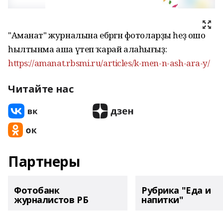
"Аманат" журналына ебәргән фотоларҙы һеҙ ошо
һылтынма аша үтеп ҡарай алаһығыҙ:
https://amanat.rbsmi.ru/articles/k-men-n-ash-ara-y/
Читайте нас
Партнеры
Фотобанк
Рубрика "Еда и
журналистов РБ
напитки"