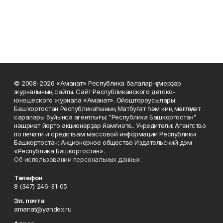
© 2008-2026 «Аманат» Республика балалар-үҫмерҙәр
журналының сайты. Сайт Республиканского детско-
юношеского журнала «Аманат». Ойоштороусылары:
Башҡортостан Республикаһының Матбуғат һәм киң мәғлүмәт
саралары буйынса агентлығы; "Республика Башкортостан"
нәшриәт йорто акционерҙар йәмғиәте.. Учредители: Агентство
по печати и средствам массовой информации Республики
Башкортостан; Акционерное общество Издательский дом
«Республика Башкортостан».
Об использовании персональных данных
Телефон
8 (347) 246-31-05
Эл. почта
amanat@yandex.ru