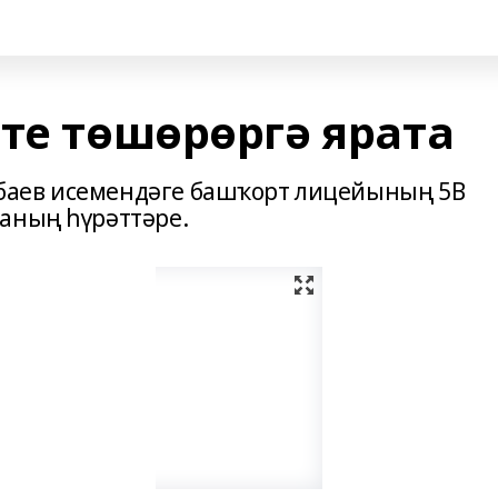
те төшөрөргә ярата
баев исемендәге башҡорт лицейының 5В
аның һүрәттәре.