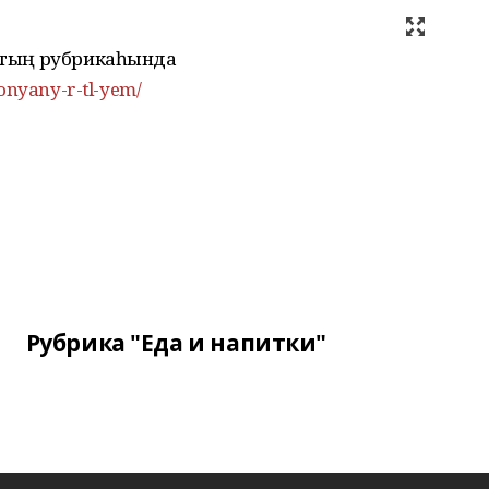
рстың рубрикаһында
donyany-r-tl-yem/
Рубрика "Еда и напитки"