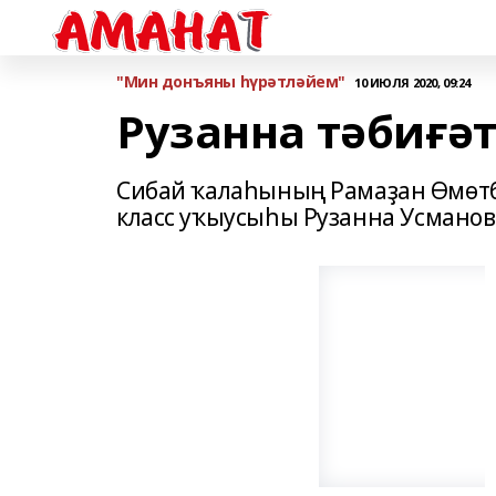
"Мин донъяны һүрәтләйем"
10 ИЮЛЯ 2020, 09:24
Рузанна тәбиғәт
Сибай ҡалаһының Рамаҙан Өмөт
класс уҡыусыһы Рузанна Усманов