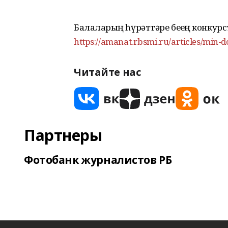
Балаларҙың һүрәттәре беҙҙең конку
https://amanat.rbsmi.ru/articles/min-
Читайте нас
Партнеры
Фотобанк журналистов РБ