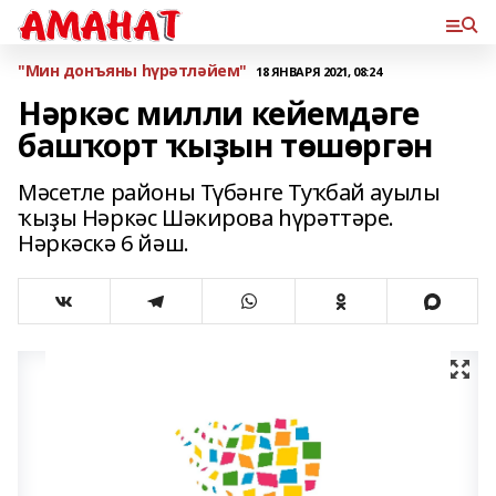
"Мин донъяны һүрәтләйем"
18 ЯНВАРЯ 2021, 08:24
Нәркәс милли кейемдәге
башҡорт ҡыҙын төшөргән
Мәсетле районы Түбәнге Туҡбай ауылы
ҡыҙы Нәркәс Шәкирова һүрәттәре.
Нәркәскә 6 йәш.