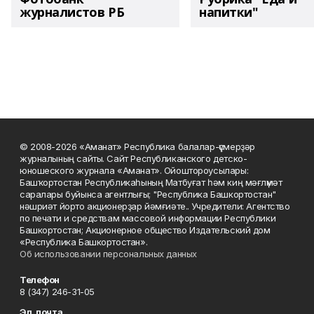
журналистов РБ
напитки"
© 2008-2026 «Аманат» Республика балалар-үҫмерҙәр
журналының сайты. Сайт Республиканского детско-
юношеского журнала «Аманат». Ойоштороусылары:
Башҡортостан Республикаһының Матбуғат һәм киң мәғлүмәт
саралары буйынса агентлығы; "Республика Башкортостан"
нәшриәт йорто акционерҙар йәмғиәте.. Учредители: Агентство
по печати и средствам массовой информации Республики
Башкортостан; Акционерное общество Издательский дом
«Республика Башкортостан».
Об использовании персональных данных
Телефон
8 (347) 246-31-05
Эл. почта