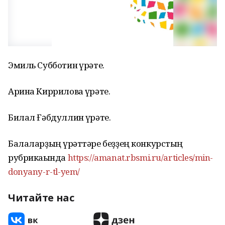
Эмиль Субботин һүрәте.
Арина Киррилова һүрәте.
Билал Ғәбдуллин һүрәте.
Балаларҙың һүрәттәре беҙҙең конкурстың
рубрикаһында
https://amanat.rbsmi.ru/articles/min-
donyany-r-tl-yem/
Читайте нас