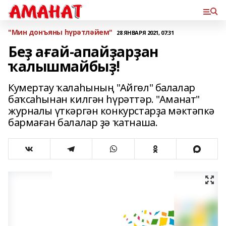
"Мин донъяны һүрәтләйем"
28 ЯНВАРЯ 2021, 07:31
Беҙ ағай-апайҙарҙан
ҡалышмайбыҙ!
Кумертау ҡалаһының "Айгөл" балалар
баҡсаһынан килгән һүрәттәр. "Аманат"
журналы үткәргән конкурстарҙа мәктәпкә
бармаған балалар ҙә ҡатнаша.