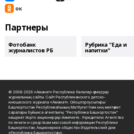
Партнеры
Фотобанк
Рубрика "Еда и
журналистов РБ
напитки"
© 2008-2026 «Аманат» Республика балалар-үҫмерҙәр
журналының сайты. Сайт Республиканского детско-
юношеского журнала «Аманат». Ойоштороусылары:
Башҡортостан Республикаһының Матбуғат һәм киң мәғлүмәт
саралары буйынса агентлығы; "Республика Башкортостан"
нәшриәт йорто акционерҙар йәмғиәте.. Учредители: Агентство
по печати и средствам массовой информации Республики
Башкортостан; Акционерное общество Издательский дом
«Республика Башкортостан».