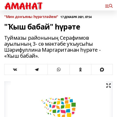
"Мин донъяны һүрәтләйем"
17 ДЕКАБРЯ 2021, 07:54
"Ҡыш бабай" һүрәте
Туймазы районының Серафимов
ауылының 3- сө мәктәбе уҡыусыһы
Шәрифуллина Маргаританан һүрәте -
«Ҡыш бабай».