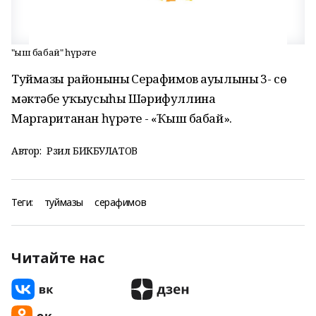
"Ҡыш бабай" һүрәте
Туймазы районының Серафимов ауылының 3- сө
мәктәбе уҡыусыһы Шәрифуллина
Маргаританан һүрәте - «Ҡыш бабай».
Автор:
Рәзил БИКБУЛАТОВ
Теги:
туймазы
серафимов
Читайте нас