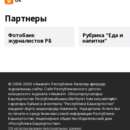
Партнеры
Фотобанк
Рубрика "Еда и
журналистов РБ
напитки"
© 2008-2026 «Аманат» Республика балалар-үҫмерҙәр
журналының сайты. Сайт Республиканского детско-
юношеского журнала «Аманат». Ойоштороусылары:
Башҡортостан Республикаһының Матбуғат һәм киң мәғлүмәт
саралары буйынса агентлығы; "Республика Башкортостан"
нәшриәт йорто акционерҙар йәмғиәте.. Учредители: Агентство
по печати и средствам массовой информации Республики
Башкортостан; Акционерное общество Издательский дом
«Республика Башкортостан».
Об использовании персональных данных