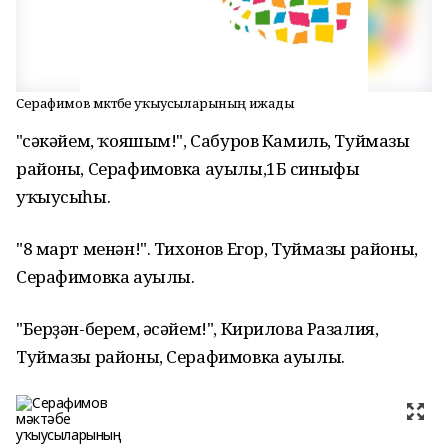
Серафимов мәктәбе уҡыусыларының ижады
"Әсәкәйем, ҡояшым!", Сабуров Камиль, Туймазы
районы, Серафимовка ауылы,1Б синыфы
уҡыусыһы.
"8 март менән!". Тихонов Егор, Туймазы районы,
Серафимовка ауылы.
"Берҙән-берем, әсәйем!", Кирилова Разалия,
Туймазы районы, Серафимовка ауылы.