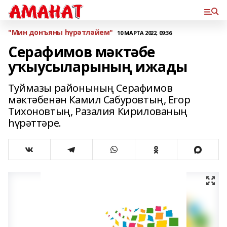
"Мин донъяны һүрәтләйем"
10 МАРТА 2022, 09:36
Серафимов мәктәбе
уҡыусыларының ижады
Туймазы районының Серафимов
мәктәбенән Камил Сабуровтың, Егор
Тихоновтың, Разалия Кирилованың
һүрәттәре.