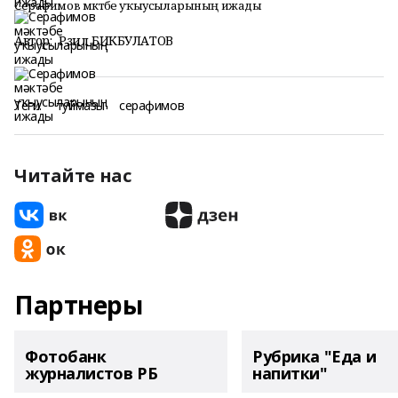
Серафимов мәктәбе уҡыусыларының ижады
Автор:
Рәзил БИКБУЛАТОВ
Теги:
туймазы
серафимов
Читайте нас
Партнеры
Фотобанк
Рубрика "Еда и
журналистов РБ
напитки"