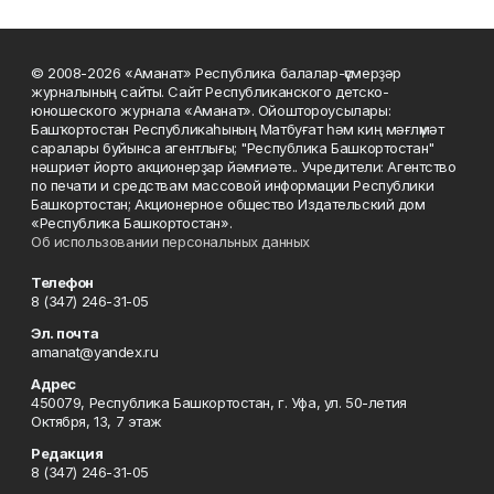
© 2008-2026 «Аманат» Республика балалар-үҫмерҙәр
журналының сайты. Сайт Республиканского детско-
юношеского журнала «Аманат». Ойоштороусылары:
Башҡортостан Республикаһының Матбуғат һәм киң мәғлүмәт
саралары буйынса агентлығы; "Республика Башкортостан"
нәшриәт йорто акционерҙар йәмғиәте.. Учредители: Агентство
по печати и средствам массовой информации Республики
Башкортостан; Акционерное общество Издательский дом
«Республика Башкортостан».
Об использовании персональных данных
Телефон
8 (347) 246-31-05
Эл. почта
amanat@yandex.ru
Адрес
450079, Республика Башкортостан, г. Уфа, ул. 50-летия
Октября, 13, 7 этаж
Редакция
8 (347) 246-31-05