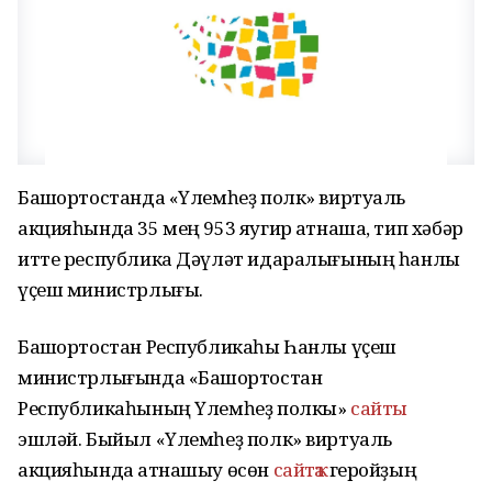
Башҡортостанда «Үлемһеҙ полк» виртуаль
акцияһында 35 мең 953 яугир ҡатнаша, тип хәбәр
итте республика Дәүләт идаралығының һанлы
үҫеш министрлығы.
Башҡортостан Республикаһы Һанлы үҫеш
министрлығында «Башҡортостан
Республикаһының Үлемһеҙ полкы»
сайты
эшләй. Быйыл «Үлемһеҙ полк» виртуаль
акцияһында ҡатнашыу өсөн
сайтҡа
геройҙың