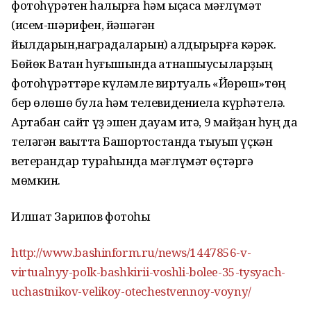
фотоһүрәтен һалырға һәм ҡыҫҡаса мәғлүмәт
(исем-шәрифен, йәшәгән
йылдарын,наградаларын) ҡалдырырға кәрәк.
Бөйөк Ватан һуғышында ҡатнашыусыларҙың
фотоһүрәттәре күләмле виртуаль «Йөрөш»төң
бер өлөшө була һәм телевидениела күрһәтелә.
Артабан сайт үҙ эшен дауам итә, 9 майҙан һуң да
теләгән ваҡытта Башҡортостанда тыуып үҫкән
ветерандар тураһында мәғлүмәт өҫтәргә
мөмкин.
Илшат Зарипов фотоһы
http://www.bashinform.ru/news/1447856-v-
virtualnyy-polk-bashkirii-voshli-bolee-35-tysyach-
uchastnikov-velikoy-otechestvennoy-voyny/