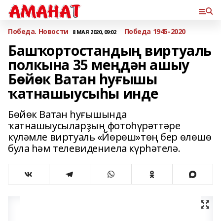
Победа. Новости
Победа 1945-2020
8 МАЯ 2020, 09:02
Башҡортостандың виртуаль
полкына 35 меңдән ашыу
Бөйөк Ватан һуғышы
ҡатнашыусыһы инде
Бөйөк Ватан һуғышында
ҡатнашыусыларҙың фотоһүрәттәре
күләмле виртуаль «Йөрөш»төң бер өлөшө
була һәм телевидениела күрһәтелә.