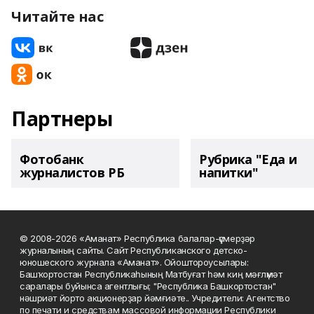
Читайте нас
Партнеры
Фотобанк
Рубрика "Еда и
журналистов РБ
напитки"
© 2008-2026 «Аманат» Республика балалар-үҫмерҙәр
журналының сайты. Сайт Республиканского детско-
юношеского журнала «Аманат». Ойоштороусылары:
Башҡортостан Республикаһының Матбуғат һәм киң мәғлүмәт
саралары буйынса агентлығы; "Республика Башкортостан"
нәшриәт йорто акционерҙар йәмғиәте.. Учредители: Агентство
по печати и средствам массовой информации Республики