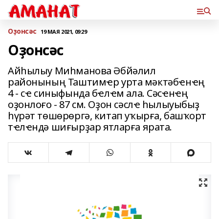
Оҙонсәс
19 МАЯ 2021, 09:29
Оҙонсәс
Айһылыу Миһманова Әбйәлил
районының Таштимҽр урта мәктәбҽнҽң
4 - сҽ синыфында бҽлҽм ала. Сәсҽнҽң
оҙонлоғо - 87 см. Оҙон сәслҽ һылыуыбыҙ
һүрәт төшөрөргә, китап уҡырға, башҡорт
тҽлҽндә шиғырҙар ятларға ярата.