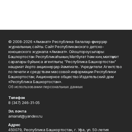
© 2008-2026 «Аманат» Республика балалар-үҫмерҙәр
журналының сайты. Сайт Республиканского детско-
юношеского журнала «Аманат». Ойоштороусылары:
Башҡортостан Республикаһының Матбуғат һәм киң мәғлүмәт
саралары буйынса агентлығы; "Республика Башкортостан"
нәшриәт йорто акционерҙар йәмғиәте.. Учредители: Агентство
по печати и средствам массовой информации Республики
Башкортостан; Акционерное общество Издательский дом
«Республика Башкортостан».
Об использовании персональных данных
Телефон
8 (347) 246-31-05
Эл. почта
amanat@yandex.ru
Адрес
450079, Республика Башкортостан, г. Уфа, ул. 50-летия