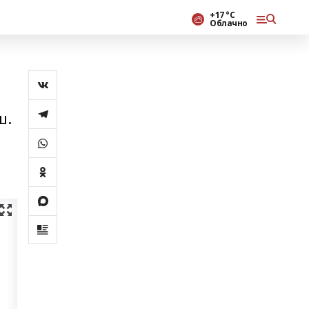
+17 °С
Облачно
ш.