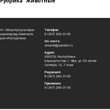
Рубрика "Животные"
ат». Ойоштороусылары:
Телефон
кционерҙар йәмғиәте..
8 (347) 246-31-05
 дом «Республика
Эл. почта
amanat@yandex.ru
Адрес
450079, Республика
Башкортостан, г. Уфа, ул. 50-летия
Октября, 13, 7 этаж
Редакция
8 (347) 246-31-05
Приемная
8 (347) 246-31-05