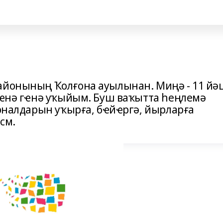
айонының Ҡолғона ауылынан. Миңә - 11 йә
әрҽнә гҽнә уҡыйым. Буш ваҡытта һеңлемә
урналдарын уҡырға, бҽйҽргә, йырларға
см.