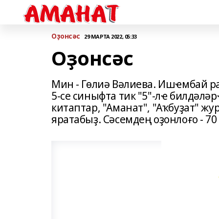
Оҙонсәс
29 МАРТА 2022, 05:33
Оҙонсәс
Мин - Гөлиә Вәлиева. Ишҽмбай р
5-се синыфта тик "5"-лҽ билдәл
китаптар, "Аманат", "Аҡбуҙат" ж
яратабыҙ. Сәсемдең оҙонлоғо - 70 