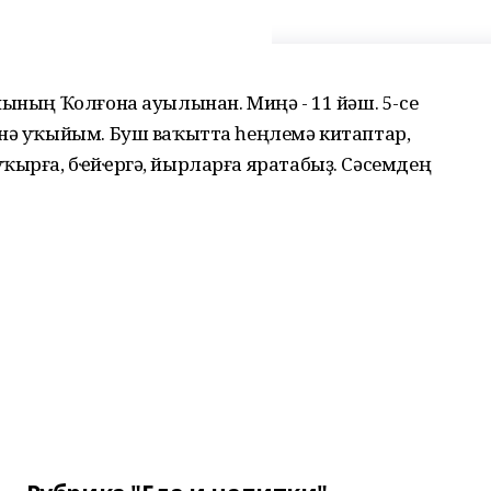
нының Ҡолғона ауылынан. Миңә - 11 йәш. 5-се
ҽнә уҡыйым. Буш ваҡытта һеңлемә китаптар,
ҡырға, бҽйҽргә, йырларға яратабыҙ. Сәсемдең