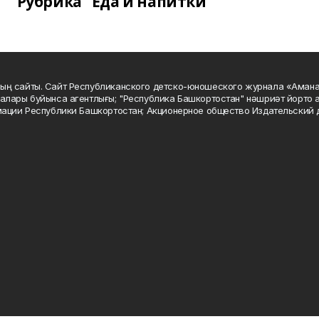
Рубрика "Еда и напитки"
ың сайты. Сайт Республиканского детско-юношеского журнала «Аман
алары буйынса агентлығы; "Республика Башкортостан" нәшриәт йорто а
мации Республики Башкортостан; Акционерное общество Издательский