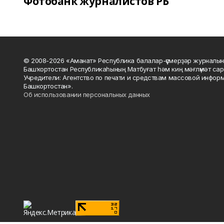
Фотобанк журналистов РБ
© 2008-2026 «Аманат» Республика балалар-үҫмерҙәр журналын
Башҡортостан Республикаһының Матбуғат һәм киң мәғлүмәт сар
Учредители: Агентство по печати и средствам массовой инфор
Башкортостан».
Об использовании персональных данных