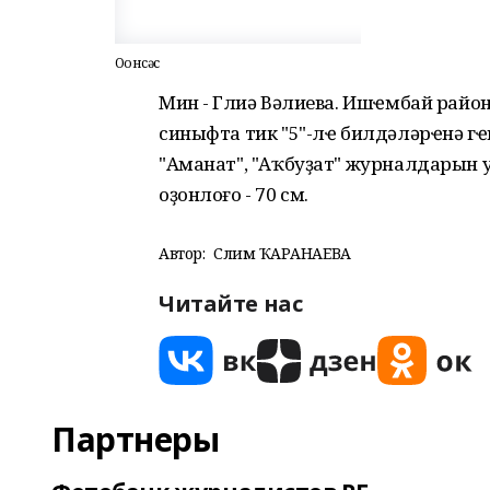
Оҙонсәс
Мин - Гөлиә Вәлиева. Ишҽмбай райо
синыфта тик "5"-лҽ билдәләрҽнә г
"Аманат", "Аҡбуҙат" журналдарын у
оҙонлоғо - 70 см.
Автор:
Сәлимә ҠАРАНАЕВА
Читайте нас
Партнеры