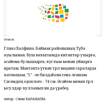
Оҙонсәс
Гөлназ Халфина. Баймак районының Түбә
ауылынан. Буш ваҡытымда китаптар уҡырға,
әсәйемә булышырға, ҡустым менән уйнарға
яратам. Мәктәптә үткән төрлө мәҙәни сараларҙа
ҡатнашам, "5" -ле билдәһенә генә өлгәшәм.
Сәсемдең оҙонлоғо - 74 см. Әсәйем менән төрлө
ысулдар ҡулланып көн дә үрәбеҙ.
Автор:
Сәлимә ҠАРАНАЕВА