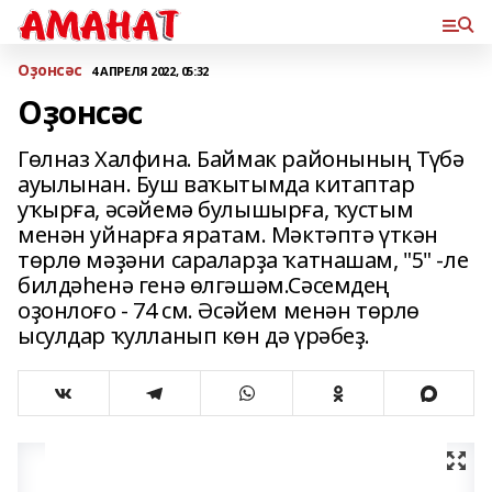
Оҙонсәс
4 АПРЕЛЯ 2022, 05:32
Оҙонсәс
Гөлназ Халфина. Баймак районының Түбә
ауылынан. Буш ваҡытымда китаптар
уҡырға, әсәйемә булышырға, ҡустым
менән уйнарға яратам. Мәктәптә үткән
төрлө мәҙәни сараларҙа ҡатнашам, "5" -ле
билдәһенә генә өлгәшәм.Сәсемдең
оҙонлоғо - 74 см. Әсәйем менән төрлө
ысулдар ҡулланып көн дә үрәбеҙ.