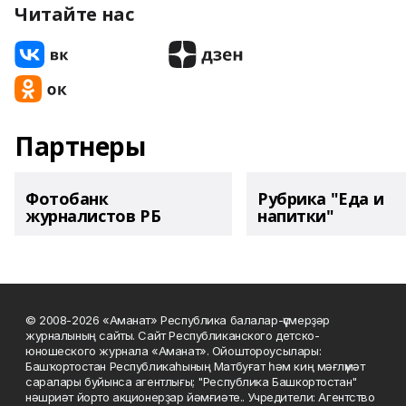
Читайте нас
Партнеры
Фотобанк
Рубрика "Еда и
журналистов РБ
напитки"
© 2008-2026 «Аманат» Республика балалар-үҫмерҙәр
журналының сайты. Сайт Республиканского детско-
юношеского журнала «Аманат». Ойоштороусылары:
Башҡортостан Республикаһының Матбуғат һәм киң мәғлүмәт
саралары буйынса агентлығы; "Республика Башкортостан"
нәшриәт йорто акционерҙар йәмғиәте.. Учредители: Агентство