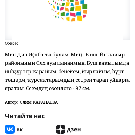
Оҙонсәс
Мин Динә Иҫәнбаева булам. Миңә - 6 йәш. Йылайыр
районының Сәләх ауылынанмын. Буш ваҡытымда
йәнһҙүрәттәр ҡарайым, бейейем, йырлайым, һүрәт
төшөрәм, ҡурсаҡтарымдың сәстәрен тарап уйнарға
яратам. Сәсемдең оҙонлоғо - 97 см.
Автор:
Сәлимә ҠАРАНАЕВА
Читайте нас