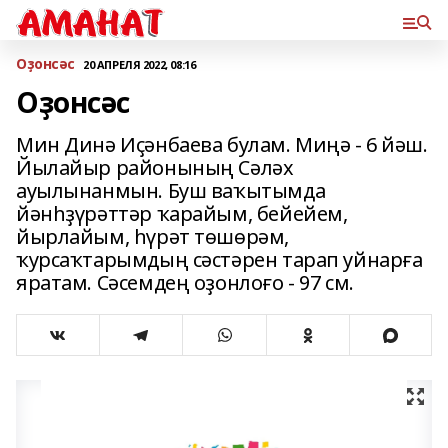
Оҙонсәс
20 АПРЕЛЯ 2022, 08:16
Оҙонсәс
Мин Динә Иҫәнбаева булам. Миңә - 6 йәш.
Йылайыр районының Сәләх
ауылынанмын. Буш ваҡытымда
йәнһҙүрәттәр ҡарайым, бейейем,
йырлайым, һүрәт төшөрәм,
ҡурсаҡтарымдың сәстәрен тарап уйнарға
яратам. Сәсемдең оҙонлоғо - 97 см.