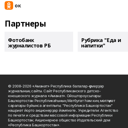
Партнеры
Фотобанк
Рубрика "Еда и
журналистов РБ
напитки"
© 2008-2026 «Аманат» Республика балалар-үҫмерҙәр
журналының сайты. Сайт Республиканского детско-
юношеского журнала «Аманат». Ойоштороусылары:
Башҡортостан Республикаһының Матбуғат һәм киң мәғлүмәт
саралары буйынса агентлығы; "Республика Башкортостан"
нәшриәт йорто акционерҙар йәмғиәте.. Учредители: Агентство
по печати и средствам массовой информации Республики
Башкортостан; Акционерное общество Издательский дом
«Республика Башкортостан».