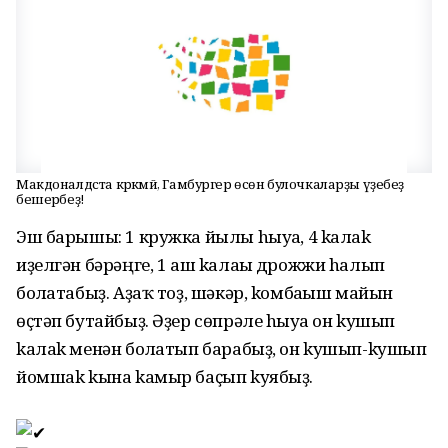
Макдоналдста кәрәкмәй, Гамбургер өсөн булочкаларҙы үҙебеҙ
бешерәбеҙ!
Эш барышы: 1 кружка йылы hыуға, 4 kалаk
иҙелгән бәрәңге, 1 аш kалағы дрожжи hалып
болғатабыҙ. Аҙаҡ тоҙ, шәкәр, kомбағыш майын
өҫтәп бутайбыҙ. Әҙер сөпрәле hыуға он kушып
kалаk менән болғатып барабыҙ, он kушып-kушып
йомшаk kына kамыр баҫып kуябыҙ.