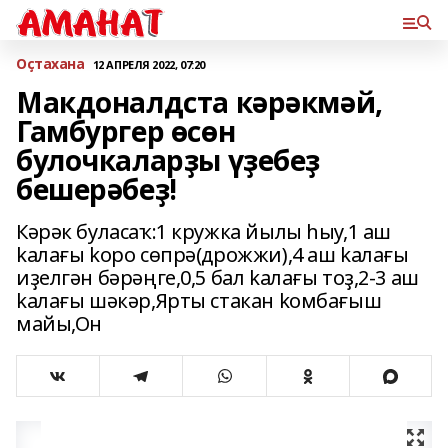
Оҫтахана
12 АПРЕЛЯ 2022, 07:20
Макдоналдста кәрәкмәй,
Гамбургер өсөн
булочкаларҙы үҙебеҙ
бешерәбеҙ!
Кәрәк буласаҡ:1 кружка йылы hыу,1 аш
kалағы kоро сөпрә(дрожжи),4 аш kалағы
иҙелгән бәрәңге,0,5 бал kалағы тоҙ,2-3 аш
kалағы шәкәр,Ярты стакан kомбағыш
майы,Он