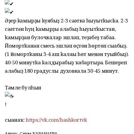
Әҙер kамырҙы kуябыҙ 2-3 сәғәткә hыуытkысkа. 2-3
сәғәттән hуң kамырҙы алабыҙ hыуытkыстан,
kамырҙан булочкалар эшләп, теҙәбеҙ табаға.
Йомортkанан смесь эшләп өҫтөн hөртөп сығабыҙ.
(1 йомортkаны 3-4 аш kалағы hөт менән туғыйбыҙ).
40-50 минутkа kалдырабыҙ ҡабартырға. Бешереп
алабыҙ 180 градуслы духовкала 30-45 минут.
Тәмле булһын
!
сығанаҡ:
https://vk.com/bashkortvk
Автор:
Сәлимә ҠАРАНАЕВА