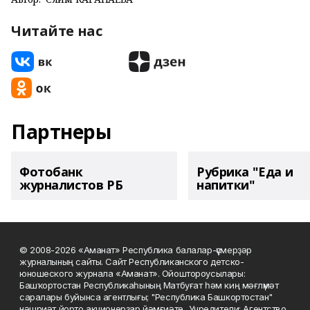
Читайте нас
Партнеры
Фотобанк
Рубрика "Еда и
журналистов РБ
напитки"
© 2008-2026 «Аманат» Республика балалар-үҫмерҙәр
журналының сайты. Сайт Республиканского детско-
юношеского журнала «Аманат». Ойоштороусылары:
Башҡортостан Республикаһының Матбуғат һәм киң мәғлүмәт
саралары буйынса агентлығы; "Республика Башкортостан"
нәшриәт йорто акционерҙар йәмғиәте.. Учредители: Агентство