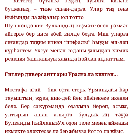
– Китегеҙ, бүтәнсә беҙҙең ауылға киләһе
булмағыҙ, – тине сиған-дарға. Улар тиҙ генә
йыйынды ла ҡайҙалыр юл тотто.
Шул көндө кис Вулкандың хеҙмәте өсөн рәхмәт
әйтергә бер нисә әбей килде беҙгә. Мин уларға
сиғандар тәҡдим иткән “шифалы” һыуҙы эш-ләп
күрһәттем. Уксус менән соданы ҡушыуҙан химик
реакция башланыуы хаҡында һөйләп аңлаттым.
Гитлер диверсанттары Уралға ла килгән...
Мостафа ағай – бик оҫта егерь. Урмандағы һәр
тауыштың, эҙҙең нин-дәй йән эйәһенеке икәнен
белә. Бер саҡ урманда оҙаҡ ҡына йөрөп, асыҡҡас,
ултырып ашап алырға булдыҡ. Иң тәүҙә
Вулканды һыйланыҡ. Ул оҙон теле менән ҡаймаҡлы
икмәкте эләктерҙе лә бер ҡабыуҙа йотто ла ҡуйҙы.