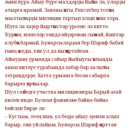
зыян күрә. Айыу-бүре малдарҙы йыҡһа ла, уларҙы
атырға ярамай. Законы ҡаты. Рөхсәтһеҙ тотҡан
мылтыҡтарҙы милиция тартып алып ҡына тора.
Шуға ла хәҙер йыртҡыстар үрсене лә китте.
Ҡурҡып, кешеләр төндә өйҙәренән сыҡмай, йәштәр
клубҡа бармай. Һунарсыларҙан бер Шәриф бабай
ғына ҡалды, тик ул да ныҡ ҡартайған.
Айыуҙың урманда сайыр йыйыусы ҡатынды
ашап китеүе тураһында хәбәр бар халыҡты
тетрәндерҙе. Хатта урманға бесән сабырға
барырға ҡурҡтылар.
Шул саҡ беҙгә участка милиционеры Барый ағай
килеп инде. Булған фажиғәне бәйнә-бәйнә
һөйләп бирҙе лә:
– Ҡустым, этең шәп, ул беҙҙе айыу эҙенән алып
барыр, тип уйлайым. Һунарсы Шәриф ҡарттан