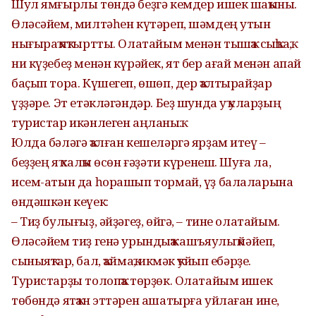
Шул ямғырлы төндә беҙгә кемдер ишек шаҡыны.
Өләсәйем, милтәһен күтәреп, шәмдең утын
нығыраҡ яҡтыртты. Олатайым менән тышҡа сыҡһаҡ,
ни күҙебеҙ менән күрәйек, ят бер ағай менән апай
баҫып тора. Күшегеп, өшөп, дер ҡалтырайҙар
үҙҙәре. Эт етәкләгәндәр. Беҙ шунда уҡ уларҙың
туристар икәнлеген аңланыҡ.
Юлда бәләгә ҡалған кешеләргә ярҙам итеү –
беҙҙең яҡ халҡы өсөн ғәҙәти күренеш. Шуға ла,
исем-атын да һорашып тормай, үҙ балаларына
өндәшкән кеүек:
– Тиҙ булығыҙ, әйҙәгеҙ, өйгә, – тине олатайым.
Өләсәйем тиҙ генә урындыҡҡа ашъяулыҡ йәйеп,
сыныяҡтар, бал, ҡаймаҡ, икмәк ҡуйып ебәрҙе.
Туристарҙы толопҡа төрҙөк. Олатайым ишек
төбөндә ятҡан эттәрен ашатырға уйлаған ине,