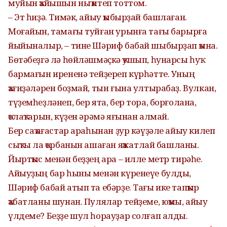
муйын ҡайышын ныҡ итеп тоттом.
– Эт һиҙә. Тимәк, айыу ҡыбырҙай башлаған.
Моғайын, тамағы туйған урынға тағы барырға
йыйыналыр, – тине Шәриф бабай шыбырҙап ҡына.
Бөтәбеҙгә лә һөйләшмәҫкә ҡушып, һунарсы һуҡ
бармағын ирененә тейҙереп күрһәтте. Уның
ҡағиҙәләрен боҙмай, тын ғына ултырабаҙ. Вулкан,
түҙемһеҙләнеп, бер ята, бер тора, борғолана,
ҡолаҡтарын, күҙен әрәмә яғынан алмай.
Бер саҡ ағастар араһынан ҙур кәүҙәле айыу килеп
сыҡты ла ҡорбанын ашаған яҡҡа атлай башланы.
Йыртҡыс менән беҙҙең ара – илле метр тирәһе.
Айыуҙың бар һыны менән күренеүе булды,
Шәриф бабай атып та ебәрҙе. Тағы ике тапҡыр
ҡабатланы шунан. Пулялар тейҙеме, юҡмы, айыу
үлдеме? Беҙҙе шул һорауҙар солғап алды.