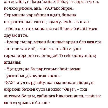
хәтле айыуға барайыҡ әле. Йәйәү атларға түгел,
колхоз рәйесе, ана, “УАЗ”ын бирҙе...
Яурынына карабинын аҫып, биленә
патронташын тағып, аҙыҡ-түлек һалынған
төйөнсөгөн артмаҡлағас та Шәриф бабай һүҙен
дауам итте.
– Һунарсылар менән балыҡсыларҙың бер ваҡытта
ла теле талмай, – тине олатайым, уны
ғәрләндерергә теләгәндәй. Тегеһе лә яуапһыҙ
ҡалманы:
– Үҙеңдең дә бал ҡорттарын һөйләүҙән
туҡтағаныңды күргән юҡ әле...
“УАЗ”ға ултырҙыҡ. Вулкан машинала йөрөүгә
өйрәнеп бөткән булған икән. ”Әйҙә”, – тип
әйтеүем булды, кабинаға һикереп инеп, тыйнаҡ
ҡына үҙ урынын биләне.