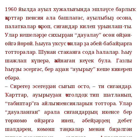
1960 йылда ауыл хужалығында эшләүсе барлыҡ
ҡарттар пенсия ала башлағас, ауылыбыҙ осона,
палаткалар ҡороп, сиғандар килеп урынлаш-ты.
Улар кешеләрҙе сихырҙан “дауалау” өсөн өйҙән-
өйгә йөрөй. Һыуға уксус ҡоялар ҙа әбей-бабайҙарға
тотторалар. Шунан стаканға сода һалалар. Һыу
шажлап күперә, ҡайнаған кеүек була. Газлы
һыуҙы эсергәс, бер аҙҙан “ауырыу” кеше кикереп
ебәрә.
– Сирегеҙ эсегеҙҙән сығып осто, – ти сиғандар.
Ҡарттар, ауырыуҙан ҡотолдоҡ, тип шатланып,
“табиптар”ға айлыҡ пенсияларын тоттора. Улар
“дауаланған” арала сиғандарҙың икенсе бер
төркөмө өйҙәргә инеп, әбейҙәрҙең дебет
шәлдәрен, көмөш тәңкәләр менән биҙәлгән