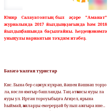
Юнир Салауатовтың был әҫәре "Аманат"
журналында 2017 йылдың аҙағында һәм 2018
йылдың башында баҫылғайны. Һеҙҙең хөкөмгә
уның тулы вариантын тәҡдим итәбеҙ.
Бәләгә ҡалған туристар
Кис. Бына бер саҡ, күк күкрәп, йәшен йәшнәп торҙо
ла, көслө ямғыр башланды. Таң атҡансы яуҙы ла
яуҙы ул. Иртән тороуыбыҙға Ағиҙел, ярына
һыймай, ҡаяларҙы емерерҙәй булып ажғыра ине...