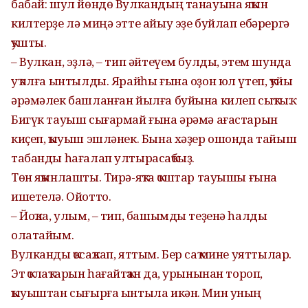
бабай: шул йөндө Вулкандың танауына яҡын
килтерҙе лә миңә этте айыу эҙе буйлап ебәрергә
ҡушты.
– Вулкан, эҙлә, – тип әйтеүем булды, этем шунда
уҡ алға ынтылды. Ярайһы ғына оҙон юл үтеп, ҡуйы
әрәмәлек башланған йылға буйына килеп сыҡтыҡ.
Бигүк тауыш сығармай ғына әрәмә ағастарын
киҫеп, ҡыуыш эшләнек. Бына хәҙер ошонда тайыш
табанды һағалап ултырасаҡбыҙ.
Төн яҡынлашты. Тирә-яҡта ҡоштар тауышы ғына
ишетелә. Ойотто.
– Йоҡла, улым, – тип, башымды теҙенә һалды
олатайым.
Вулканды ҡосаҡлап, яттым. Бер саҡ мине уяттылар.
Эт ҡолаҡтарын һағайтҡан да, урынынан тороп,
ҡыуыштан сығырға ынтыла икән. Мин уның