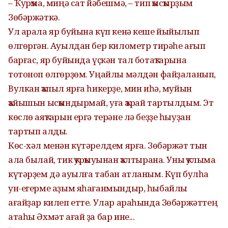
– Ҡурҡма, миңә сат йәбешмә, – тип ҡысҡырҙым
Зөбәржәткә.
Ул арала яр буйына күп кенә кеше йыйылып
өлгөргән. Ауылдан бер километр тирәһе ағып
барғас, яр буйында үҫкән тал ботаҡтарына
тотоноп өлгөрҙөм. Уңайлы мәлдән файҙаланып,
Вулкан ҡапыл ярға һикерҙе, мин иһә, муйын
ҡайышын ысҡындырмай, уға ҡарай тартылдым. Эт
көслө аяҡтарын ергә терәне лә беҙҙе һыуҙан
тартып алды.
Көс-хәл менән күтәрелдем ярға. Зөбәржәт тын
ала былай, тик ҡурҡыуынан ҡалтырана. Уны ҡулыма
күтәрҙем дә ауылға табан атланым. Күп булһа
ун-егерме аҙым яһағанмындыр, һыбайлы
ағайҙар килеп етте. Улар араһында Зөбәржәттең
атаһы Әхмәт ағай ҙа бар ине...