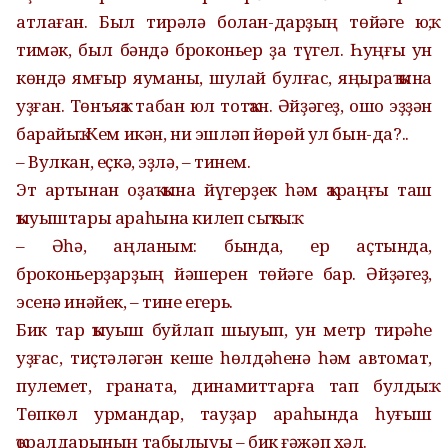
атлаған. Был тирәлә болан-дарҙың төйәге юҡ,
тимәк, был бәндә броконьер ҙа түгел. Һуңғы ун
көндә ямғыр яуманы, шулай булғас, яңыраҡ ҡына
уҙған. Төнъяҡа табан юл тотҡан. Әйҙәгеҙ, ошо эҙҙән
барайыҡ. Кем икән, ни эшләп йөрөй ул бын-да?..
– Вулкан, еҫкә, эҙлә, – тинем.
Эт артынан оҙаҡ ҡына йүгерҙек һәм ҡараңғы таш
ҡыуыштары араһына килеп сыҡтыҡ.
– Әһә, аңланым: бында, ер аҫтында,
броконьерҙарҙың йәшерен төйәге бар. Әйҙәгеҙ,
эсенә инәйек, – тине егерь.
Бик тар ҡыуыш буйлап шыуып, ун метр тирәһе
уҙғас, тиҫтәләгән кеше һөлдәһенә һәм автомат,
пулемет, граната, динамиттарға тап булдыҡ.
Төпкөл урмандар, тауҙар араһында һуғыш
ҡоралдарының табылыуы – бик ғәжәп хәл.