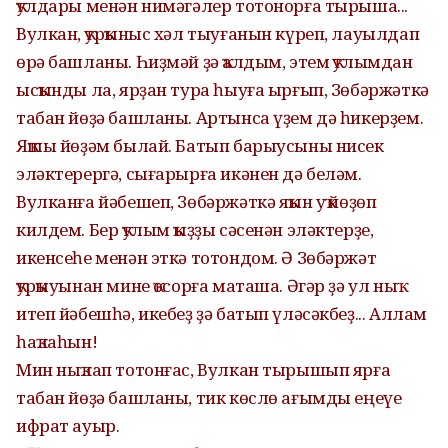
ҡулдары менән нимәгәлер тотонорға тырыша...
Вулкан, ҡурҡыныс хәл тыуғанын күреп, лауылдап
өрә башланы. Һиҙмәй ҙә ҡалдым, этем ҡулымдан
ысҡынды ла, ярҙан тура һыуға ырғып, Зөбәржәткә
табан йөҙә башланы. Артынса үҙем дә һикерҙем.
Яҡшы йөҙәм былай. Батып барыусыны нисек
эләктерергә, сығарырға икәнен дә беләм.
Вулканға йәбешеп, Зөбәржәткә яҡын уҡ йөҙөп
килдем. Бер ҡулым ҡыҙҙы сәсенән эләктерҙе,
икенсеһе менән эткә тотондом. Ә Зөбәржәт
ҡурҡыуынан мине ҡосорға маташа. Әгәр ҙә ул ныҡ
итеп йәбешһә, икебеҙ ҙә батып үләсәкбеҙ... Аллам
һаҡлаһын!
Мин ныҡлап тотонғас, Вулкан тырышып ярға
табан йөҙә башланы, тик көслө ағымды еңеүе
ифрат ауыр.