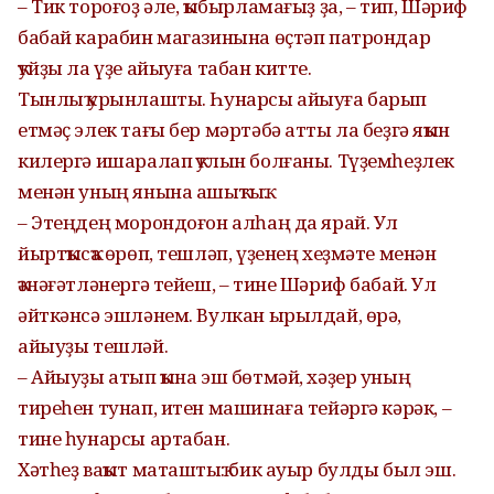
– Тик тороғоҙ әле, ҡыбырламағыҙ ҙа, – тип, Шәриф
бабай карабин магазинына өҫтәп патрондар
ҡуйҙы ла үҙе айыуға табан китте.
Тынлыҡ урынлашты. Һунарсы айыуға барып
етмәҫ элек тағы бер мәртәбә атты ла беҙгә яҡын
килергә ишаралап ҡулын болғаны. Түҙемһеҙлек
менән уның янына ашыҡтыҡ.
– Этеңдең морондоғон алһаң да ярай. Ул
йыртҡысҡа өрөп, тешләп, үҙенең хеҙмәте менән
ҡәнәғәтләнергә тейеш, – тине Шәриф бабай. Ул
әйткәнсә эшләнем. Вулкан ырылдай, өрә,
айыуҙы тешләй.
– Айыуҙы атып ҡына эш бөтмәй, хәҙер уның
тиреһен тунап, итен машинаға тейәргә кәрәк, –
тине һунарсы артабан.
Хәтһеҙ ваҡыт маташтыҡ: бик ауыр булды был эш.