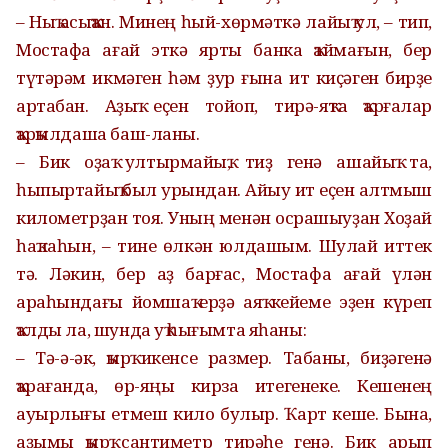
– Ныҡ асыҡҡан. Минең һый-хөрмәткә лайыҡ ул, – тип,
Мостафа ағай эткә ярты банка ҡаймағын, бер
түтәрәм икмәген һәм ҙур ғына ит киҫәген бирҙе
артабан. Аҙыҡ еҫен тойоп, тирә-яҡта ҡарғалар
ҡарҡылдаша баш-ланы.
– Бик оҙаҡ ултырмайыҡ, тиҙ генә ашайыҡ та,
һыпыртайыҡ был урындан. Айыу ит еҫен алтмыш
километрҙан тоя. Уның менән осрашыуҙан Хоҙай
һаҡлаһын, – тине өлкән юлдашым. Шулай иттек
тә. Ләкин, бер аҙ барғас, Мостафа ағай үлән
араһындағы йомшаҡ ерҙә аяҡ кейеме эҙен күреп
ҡалды ла, шунда уҡ һығымта яһаны:
– Тә-ә-әк, ҡырҡ икенсе размер. Табаны, биҙәгенә
ҡарағанда, өр-яңы кирза итегенеке. Кешенең
ауырлығы етмеш кило булыр. Ҡарт кеше. Бына,
аҙымы ҡырҡ сантиметр тирәһе генә. Бик арып