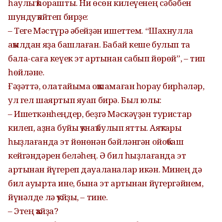
һаулыҡ һорашты. Ни өсөн килеүенең сәбәбен
шундуҡ әйтеп бирҙе:
– Теге Мәстүрә әбейҙән ишеттем. “Шахнулла
аҡылдан яҙа башлаған. Бабай кеше булып та
бала-саға кеүек эт артынан сабып йөрөй”, – тип
һөйләне.
Ғәҙәттә, олатайыма оҡшамаған һорау бирһәләр,
ул гел шаяртып яуап бирә. Был юлы:
– Ишеткәнһеңдер, беҙгә Мәскәүҙән туристар
килеп, аҙна буйы ҡунаҡ булып ятты. Аяҡтары
һыҙлағанда эт йөнөнән бәйләнгән ойоҡбаш
кейгәндәрен беләһең. Ә бил һыҙлағанда эт
артынан йүгереп дауаланалар икән. Минең дә
бил ауырта ине, бына эт артынан йүгергәйнем,
йүнәлде лә ҡуйҙы, – тине.
– Этең ҡайҙа?