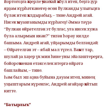
йортоғоҙға ҡәҙерле ҡунаҡтай ҡабул итеп, беҙгә ҙур
ярҙам күрһәткәнегеҙ өсөн Вулканды улығыҙға
бүләк итеп ҡалдырабыҙ, – тине Андрей ағай.
Нисек ҡыуанғанымды күрһәгеҙ! Әммә тәүҙә
“Вулкан өйрәтелгән эт булғас, уға нисек хужа
була алырмын икән?” тигән һорау килде
башыма. Андрей ағай, уйҙарымды белгәндәй:
– Өйрәтелгән эт – ябай мал түгел. Ваҡыт тар,
шулай ҙа хәҙер үк мин һине уны эйәләштерергә,
бойороҡ менән етәкселек итергә өйрәтә
башлайым, – тине.
Һәм был эш аҙна буйына дауам итеп, минең
уңыштарым күренгәс, Андрей ағайҙар ҡайтып
китте.
“Батырлыҡ”