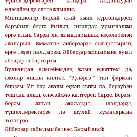
түшел-деректәрен сәлдерә. Алданыуҙан
өләсәйем дә ситтә ҡалманы.
Милиционер Барый ағай зыян күргәндәрҙең
барыһын бергә йыйып, сиғандар урынлашҡан
ергә алып барҙы ла, ҡатындарының кеҫәләренән
аҡсаларын, ҡиммәтле әйберҙәрҙе сығарттырып,
ергә теҙеп һалдырҙы. Әйберҙәр ҡаршыһына ауыл
әбейҙәрен баҫтырҙы.
Вулкандан өләсәйемдең ҡулын еҫкәттем дә,
аҡсалар янына килгәс, “Эҙләргә!” тип фарман
бирҙем. Ул һәр аҡсаны еҫкәп сыҡты ла, берәүһен
тешләп алып, өләсәйемә килтереп бирҙе. Берәм-
берәм ҡалған аҡсаларҙы, шәлдәрҙе,
түшелдеректәрҙе лә шулай хужаларына
тотторҙо.
Әйберҙәр табылып бөткәс, Барый ағай: