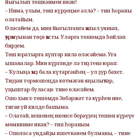
йығылып төшкәнмен икән!
– Нимә, улым, төш күрҙеңме әллә? – тип һораны
олатайым.
Өләсәйем дә, мин йығылғанға ҡапыл уянып,
ҡурҡыуынан төҫө ҡасты. Уларға төшөмдө һөйләп
бирҙем.
Төш юратырға күптәр килә өләсәйемә. Уға
ышаналар. Мин күргәнде лә тиҙ генә юрап:
– Ҡулыңа ҡыҙ бала күтәргәнһең – ул ҙур бәхет.
Тиҙҙән тормошоңда көтмәгән яңылыҡтар,
уңыштар буласаҡ, – тине өләсәйем.
Ошо хыял-төшөмдө Зөбәржәт тә күрһен ине,
тигән уй килде башыма.
– Олатай, кешенең икенсе берәүҙең төшөн күреүе
мөмкинме икән? – тип һораным.
– Ошоғаса ундайҙы ишеткәнем булманы, – тине