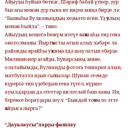
Айыуҙы һуйып бөткәс, Шәриф бабай үткер, ҙур
бысағы менән ҙур ғына ит киҫеп миңә бирҙе лә:
“Быныһы Вулканыңдың хеҙмәте өсөн. Үҙ ҡулың
менән һыйла”, – тине.
Айыуҙың кешегә һөжүм итеүе ваҡиғаһы тиҙ генә
онотолманы. Йыртҡысты атып алыу хәбәре лә
районды ярайһы уҡ кимәлдә шаулатып ебәрҙе.
Милиционер ағайҙы, һунарсыны, мине,
олатайымды, Вулканды фотоға төшөрөп алып,
матбуғатта яҙып сыҡтылар. Шунан этемде
күрергә тип үҙебеҙҙән генә түгел, күрше
ауылдарҙан да егеттәр килгеләй башланы. Иң
беренсе һорауҙары шул: “Бындай тоҡомло этте
ҡайҙан алырға?”
“Дауалаусы”ларҙы фашлау