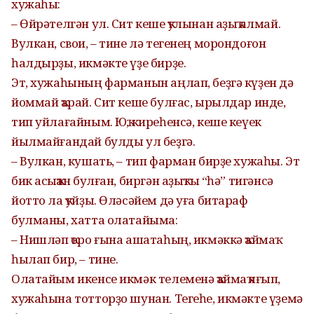
хужаһы:
– Өйрәтелгән ул. Сит кеше ҡулынан аҙыҡ алмай.
Вулкан, свои, – тине лә тегенең морондоғон
һалдырҙы, икмәкте үҙе бирҙе.
Эт, хужаһының фарманын аңлап, беҙгә күҙен дә
йоммай ҡарай. Сит кеше булғас, ырылдар инде,
тип уйлағайным. Юҡ, киреһенсә, кеше кеүек
йылмайғандай булды ул беҙгә.
– Вулкан, кушать, – тип фарман бирҙе хужаһы. Эт
бик асыҡҡан булған, биргән аҙыҡты “һә” тигәнсә
йотто ла ҡуйҙы. Өләсәйем дә уға битараф
булманы, хатта олатайыма:
– Нишләп ҡоро ғына ашатаһың, икмәккә ҡаймаҡ
һылап бир, – тине.
Олатайым икенсе икмәк телеменә ҡаймаҡ яғып,
хужаһына тотторҙо шунан. Тегеһе, икмәкте үҙемә