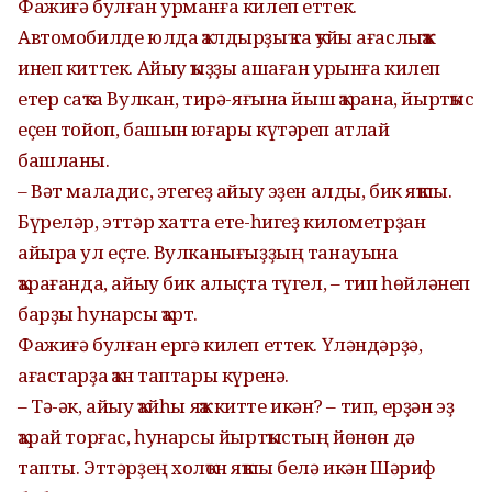
Фажиғә булған урманға килеп еттек.
Автомобилде юлда ҡалдырҙыҡ та ҡуйы ағаслыҡҡа
инеп киттек. Айыу ҡыҙҙы ашаған урынға килеп
етер саҡта Вулкан, тирә-яғына йыш ҡарана, йыртҡыс
еҫен тойоп, башын юғары күтәреп атлай
башланы.
– Вәт маладис, этегеҙ айыу эҙен алды, бик яҡшы.
Бүреләр, эттәр хатта ете-һигеҙ километрҙан
айыра ул еҫте. Вулканығыҙҙың танауына
ҡарағанда, айыу бик алыҫта түгел, – тип һөйләнеп
барҙы һунарсы ҡарт.
Фажиғә булған ергә килеп еттек. Үләндәрҙә,
ағастарҙа ҡан таптары күренә.
– Тә-әк, айыу ҡайһы яҡҡа китте икән? – тип, ерҙән эҙ
ҡарай торғас, һунарсы йыртҡыстың йөнөн дә
тапты. Эттәрҙең холҡон яҡшы белә икән Шәриф