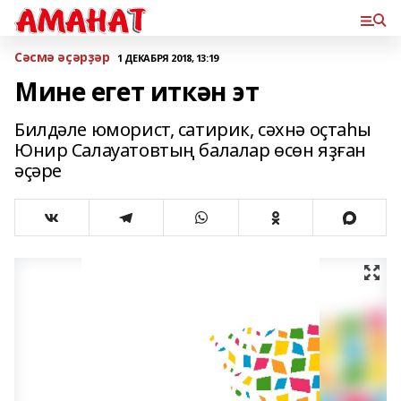
Сәсмә әҫәрҙәр
1 ДЕКАБРЯ 2018, 13:19
Мине егет иткән эт
Билдәле юморист, сатирик, сәхнә оҫтаһы
Юнир Салауатовтың балалар өсөн яҙған
әҫәре