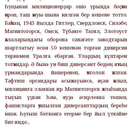
Һуңынан милиционерҙар ошо урында боҫҡон
ҡороп, таш ҡыуы-шына килгән бер кешене тотто.
Баҡһаң, 1943 йылда Гитлер, Свердловск, Силәбе,
Магнитогорск, Омск, Түбәнге Тагил, Злотоуст
ҡалаларындағы оборона сәнәғәте заводтарын
шартлатыу өсөн 50 кешенән торған дивирсия
төркөмөн Уралға ебәргән. Уларҙың күптәрен
тотҡандар. Ә бына ун биш диверсант беҙҙең яҡтың
урмандарында йәшеренеп, ҡотолоп ҡалған.
Тәфтиш органдары асыҡлауынса, иҫән ҡалып,
милицияға эләккән ир Магнитогорск ҡалаһында
тыуып үҫкән һәм, яуҙа әсирлеккә төшөп,
фашистарға ҡушылған диверсанттарҙың береһе
икән. Һуғыш бөткәнгә егерме бер йыл үткәйне
бит инде...