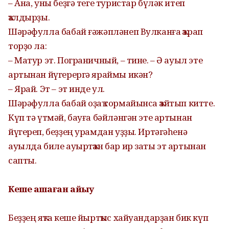
– Ана, уны беҙгә теге туристар бүләк итеп
ҡалдырҙы.
Шәрәфулла бабай ғәжәпләнеп Вулканға ҡарап
торҙо ла:
– Матур эт. Пограничный, – тине. – Ә ауыл эте
артынан йүгерергә яраймы икән?
– Ярай. Эт – эт инде ул.
Шәрәфулла бабай оҙаҡ тормайынса ҡайтып китте.
Күп тә үтмәй, бауға бәйләнгән эте артынан
йүгереп, беҙҙең урамдан уҙҙы. Иртәгәһенә
ауылда биле ауыртҡан бар ир заты эт артынан
сапты.
Кеше ашаған айыу
Беҙҙең яҡта кеше йыртҡыс хайуандарҙан бик күп