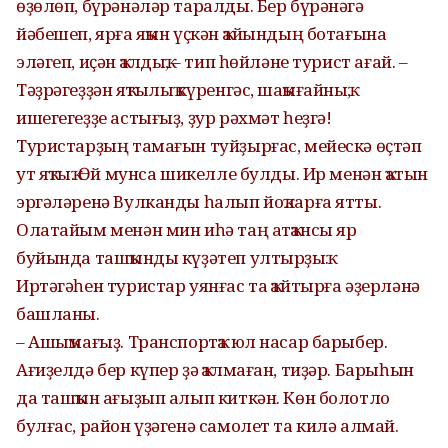
өҙөлөп, бүрәнәләр таралды. Бер бүрәнәгә
йәбешеп, ярға яҡын үҫкән ҡайындың ботағына
эләгеп, иҫән ҡалдыҡ, – тип һөйләне турист ағай. –
Тәҙрәгеҙҙән яҡтылыҡ күренгәс, шаҡығайныҡ,
ишегегеҙҙе астығыҙ, ҙур рәхмәт һеҙгә!
Туристарҙың тамағын туйҙырғас, мейескә өҫтәп
ут яҡтыҡ. Өй мунса шикелле булды. Ир менән ҡатын
эргәләренә Вулканды һалып йоҡларға ятты.
Олатайым менән мин иһә таң атҡансы яр
буйында ташҡынды күҙәтеп ултырҙыҡ.
Иртәгәһен туристар уянғас та ҡайтырға әҙерләнә
башланы.
– Ашыҡмағыҙ. Транспортҡа юл насар барыбер.
Ағиҙелдә бер күпер ҙә ҡалмаған, тиҙәр. Барыһын
да ташҡын ағыҙып алып киткән. Көн болотло
булғас, район үҙәгенә самолет та килә алмай.