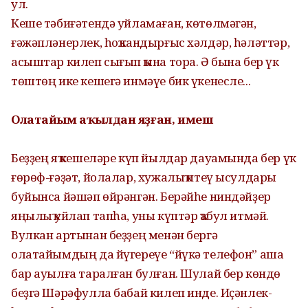
ул.
Кеше тәбиғәтендә уйламаған, көтөлмәгән,
ғәжәпләнерлек, һоҡландырғыс хәлдәр, һәләттәр,
асыштар килеп сығып ҡына тора. Ә бына бер үк
төштөң ике кешегә инмәүе бик үкенесле...
Олатайым аҡылдан яҙған, имеш
Беҙҙең яҡ кешеләре күп йылдар дауамында бер үк
ғөрөф-ғәҙәт, йолалар, хужалыҡ итеү ысулдары
буйынса йәшәп өйрәнгән. Берәйһе ниндәйҙер
яңылыҡ уйлап тапһа, уны күптәр ҡабул итмәй.
Вулкан артынан беҙҙең менән бергә
олатайымдың да йүгереүе “йүкә телефон” аша
бар ауылға таралған булған. Шулай бер көндө
беҙгә Шәрәфулла бабай килеп инде. Иҫәнлек-