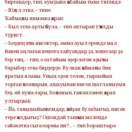
биргәндер, тип, ауыҙына ҡабайым ғына тигәндә:
– Юҡ, ул эткә, – тине.
Ҡаймаҡлы икмәккә ҡарап:
– Был эткә артыҡ була, – тип аптырап уҡ ҡалды
турист.
– Һеҙҙең яҡта нисектер, әммә ауыл ерендә мал
йәнен аңлаған кешегә хайуандар ҙа, кешеләр ҙә
бер тиң, – тип, олатайым әҙерләгән аҙыҡты
барыбер эткә бирҙерҙе. Вулкан ҡаймаҡты бик
яратып яланы. Уның оҙон телен, тырпайып
торған ҡолаҡтарын, ашауынан нисек шатланыуын
беҙ, өй хужалары, һоҡланып, ғәжәпләнеп ҡарап
ултырҙыҡ.
– Йә, танышайыҡ: кемдәр, ҡайҙан булаһығыҙ, нисек
тере ҡалдығыҙ? Ошондай ташҡын мәлендә
сәйәхәткә сығалармы ни?... – тип һораштыра