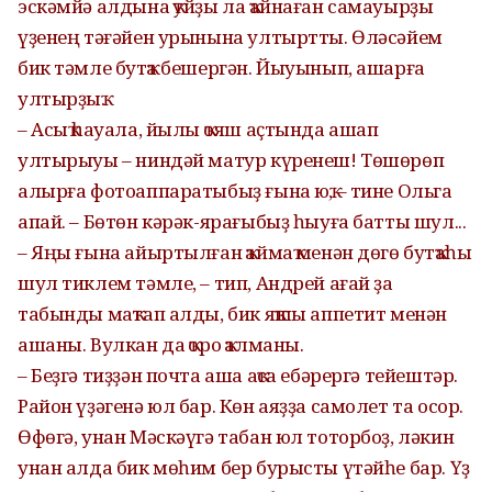
эскәмйә алдына ҡуйҙы ла ҡайнаған самауырҙы
үҙенең тәғәйен урынына ултыртты. Өләсәйем
бик тәмле бутҡа бешергән. Йыуынып, ашарға
ултырҙыҡ.
– Асыҡ һауала, йылы ҡояш аҫтында ашап
ултырыуы – ниндәй матур күренеш! Төшөрөп
алырға фотоаппаратыбыҙ ғына юҡ, – тине Ольга
апай. – Бөтөн кәрәк-ярағыбыҙ һыуға батты шул...
– Яңы ғына айыртылған ҡаймаҡ менән дөгө бутҡаһы
шул тиклем тәмле, – тип, Андрей ағай ҙа
табынды маҡтап алды, бик яҡшы аппетит менән
ашаны. Вулкан да ҡоро ҡалманы.
– Беҙгә тиҙҙән почта аша аҡса ебәрергә тейештәр.
Район үҙәгенә юл бар. Көн аяҙҙа самолет та осор.
Өфөгә, унан Мәскәүгә табан юл тоторбоҙ, ләкин
унан алда бик мөһим бер бурысты үтәйһе бар. Үҙ