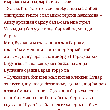
йыртҡысты аттырырға ине, – тине.
– Улым, һин әле итек сисеп Иҙел кисмәгәнһең! –
тип ҡаршы төштө олатайым тәртип һаҡсыһына. –
Айыу артынан барыу бала-саға эше түгел!
Улымдың бер үҙен генә ебәрмәйем, мин дә
барам.
Мин, Вулканды етәкләп, алдан барһам,
олатайым менән милиционер Барый ағай
артымдан йүгерә-атлай эйәрҙе. Шәриф бабай
беҙҙе яҡшы ғына кәйеф менән ҡаршы алды.
Вулканға оҙаҡ ҡына ҡарап торҙо ла:
– Ҡулығыҙға бик шәп мал килеп эләккән. Һунар
эте түгел, шулай ҙа беҙҙе айыу эҙенә төшөрһә, ҙур
ярҙам булыр, – тине. – Эҙ юллап барыуы кеше
өсөн бик мәшәҡәтле: бер табыла, бер юғалып
ыҙалата. Шулай ҙа, йәшлекте хәтерләп, айыу