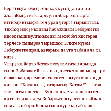
Берәй ҡыҙға күҙең төшһә, уҡыуыңдан артта
ҡаласаҡһың, тигәстәре, ул ялбыр баштарға
иғтибар итмәҫкә, гел урап үтергә тырыштым.
Тик һиҙмәй ҙә ҡалдым һабаҡташым Зөбәржәткә
нисек ғашиҡ булғанымды. Мөхәббәт хистәрен
төрлөсә тыйырға тырышам. Юҡ, ике күҙем
Зөбәржәткә ҡарай, аяҡтарым да уға табан ала ла
китә...
Уларҙың йорто беҙҙеке кеүек Ағиҙел ярында
ғына. Зөбәржәт йылғаның нисек ташҡанын ҡарарға
сыҡҡан икән, яр емерелеп китеп, һыуға ҡолаған да
киткән. ”Ҡотҡарығыҙ, ҡотҡарығыҙ! Батам!” – тигән
тауышты ишеткәс, Вулканды етәкләп, тиҙ генә
яр ситенә килдем. Зөбәржәт һыу эсендә, яйлап
ҡына ағып бара. Башы ғына күренә, сәбәләнә,