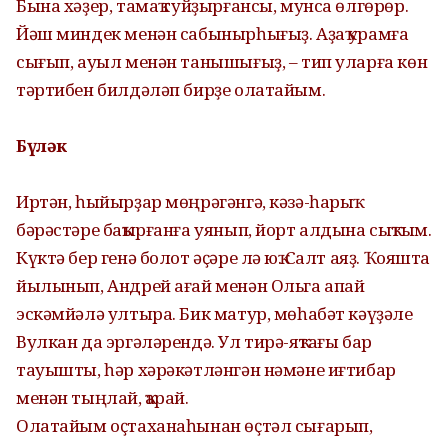
Бына хәҙер, тамаҡ туйҙырғансы, мунса өлгөрөр.
Йәш миндек менән сабынырһығыҙ. Аҙаҡ урамға
сығып, ауыл менән танышығыҙ, – тип уларға көн
тәртибен билдәләп бирҙе олатайым.
Бүләк
Иртән, һыйырҙар мөңрәгәнгә, кәзә-һарыҡ
бәрәстәре баҡырғанға уянып, йорт алдына сыҡтым.
Күктә бер генә болот әҫәре лә юҡ. Салт аяҙ. Ҡояшта
йылынып, Андрей ағай менән Ольга апай
эскәмйәлә ултыра. Бик матур, мөһабәт кәүҙәле
Вулкан да эргәләрендә. Ул тирә-яҡтағы бар
тауышты, һәр хәрәкәтләнгән нәмәне иғтибар
менән тыңлай, ҡарай.
Олатайым оҫтаханаһынан өҫтәл сығарып,