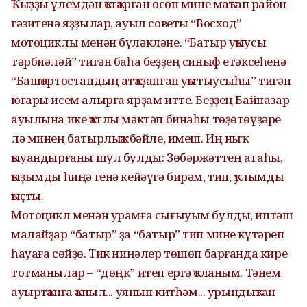
Ҡыҙҙы үлемдән ҡотҡарған өсөн мине маҡтап район
гәзитенә яҙҙылар, ауыл советы “Восход”
мотоциклы менән бүләкләне. “Батыр уҡыусы
тәрбиәләй” тигән баһа беҙҙең синыф етәксеһенә
“Башҡортостандың атҡаҙанған уҡытыусыһы” тигән
юғары исем алырға ярҙам итте. Беҙҙең Байназар
ауылына ике ҡатлы мәктәп бинаһы төҙөтөүҙәре
лә минең батырлыҡҡа бәйле, имеш. Иң ныҡ
ҡыуандырғаны шул булды: Зөбәржәттең атаһы,
ҡыҙымды һиңә генә кейәүгә бирәм, тип, ҡулымды
ҡыҫты.
Мотоцикл менән урамға сығыуым булды, иптәш
малайҙар “батыр” ҙа “батыр” тип мине күтәреп
һауаға сөйҙө. Тик ниңәлер төшөп барғанда кире
тотманылар – “дөңк” итеп ергә ҡоланым. Тәнем
ауыртҡанға ҡапыл... уянып китһәм... урындыҡтан