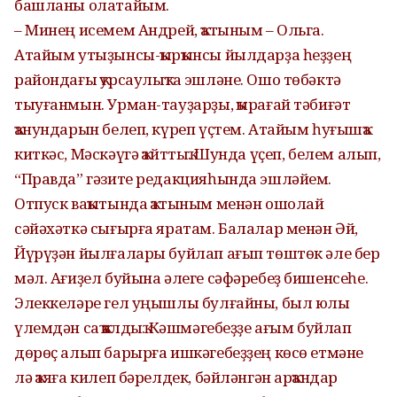
башланы олатайым.
– Минең исемем Андрей, ҡатыным – Ольга.
Атайым утыҙынсы-ҡырҡынсы йылдарҙа һеҙҙең
райондағы ҡурсаулыҡта эшләне. Ошо төбәктә
тыуғанмын. Урман-тауҙарҙы, ҡырағай тәбиғәт
ҡанундарын белеп, күреп үҫтем. Атайым һуғышҡа
киткәс, Мәскәүгә ҡайттыҡ. Шунда үҫеп, белем алып,
“Правда” гәзите редакцияһында эшләйем.
Отпуск ваҡытында ҡатыным менән ошолай
сәйәхәткә сығырға яратам. Балалар менән Әй,
Йүрүҙән йылғалары буйлап ағып төштөк әле бер
мәл. Ағиҙел буйына әлеге сәфәребеҙ бишенсеһе.
Элеккеләре гел уңышлы булғайны, был юлы
үлемдән саҡ ҡалдыҡ. Кәшмәгебеҙҙе ағым буйлап
дөрөҫ алып барырға ишкәгебеҙҙең көсө етмәне
лә ҡаяға килеп бәрелдек, бәйләнгән арҡандар