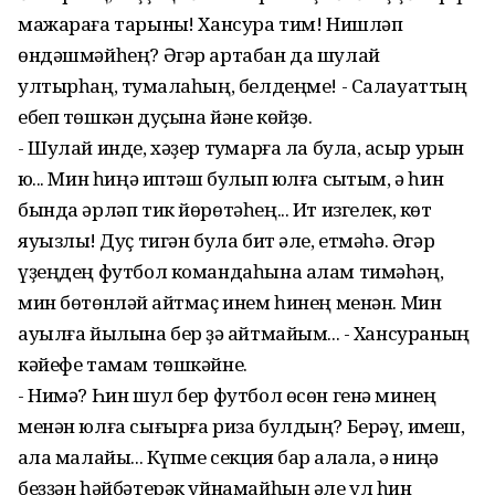
мажараға тарыныҡ! Хансура тим! Нишләп
өндәшмәйһең? Әгәр артабан да шулай
ултырһаң, туҡмалаһың, белдеңме! - Салауаттың
ебеп төшкән дуҫына йәне көйҙө.
- Шулай инде, хәҙер туҡмарға ла була, ҡасыр урын
юҡ... Мин һиңә иптәш булып юлға сыҡтым, ә һин
бында әрләп тик йөрөтәһең... Ит изгелек, көт
яуызлыҡ! Дуҫ тигән була бит әле, етмәһә. Әгәр
үҙеңдең футбол командаһына алам тимәһәң,
мин бөтөнләй ҡайтмаҫ инем һинең менән. Мин
ауылға йылына бер ҙә ҡайтмайым... - Хансураның
кәйефе тамам төшкәйне.
- Нимә? Һин шул бер футбол өсөн генә минең
менән юлға сығырға риза булдың? Берәү, имеш,
ҡала малайы... Күпме секция бар ҡалала, ә ниңә
беҙҙән һәйбәтерәк уйнамайһың әле ул һин