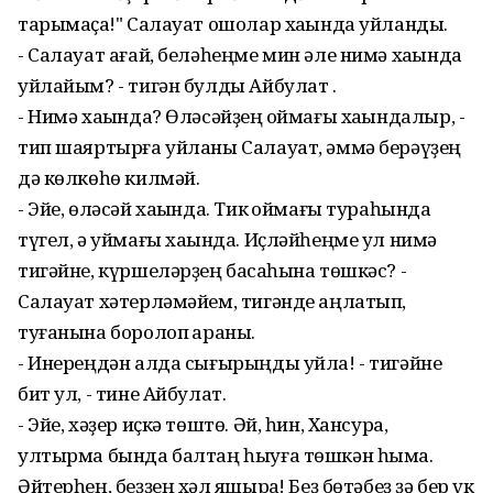
тарымаҫҡа!" Салауат ошолар хаҡында уйланды.
- Салауат ағай, беләһеңме мин әле нимә хаҡында
уйлайым? - тигән булды Айбулат .
- Нимә хаҡында? Өләсәйҙең ҡоймағы хаҡындалыр, -
тип шаяртырға уйланы Салауат, әммә берәүҙең
дә көлкөһө килмәй.
- Эйе, өләсәй хаҡында. Тик ҡоймағы тураһында
түгел, ә уймағы хаҡында. Иҫләйһеңме ул нимә
тигәйне, күршеләрҙең баҡсаһына төшкәс? -
Салауат хәтерләмәйем, тигәнде аңлатып,
туғанына боролоп ҡараны.
- Инереңдән алда сығырыңды уйла! - тигәйне
бит ул, - тине Айбулат.
- Эйе, хәҙер иҫкә төштө. Әй, һин, Хансура,
ултырма бында балтаң һыуға төшкән һымаҡ.
Әйтерһең, беҙҙең хәл яҡшыраҡ! Беҙ бөтәбеҙ ҙә бер үк