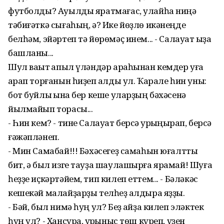
футболды? Ауылды яратмағас, улайһа ниңә
тәбиғәткә сығаһың, ә? Ике йөҙлө икәнеңде
белһәм, эйәртеп тә йөрөмәҫ инем... - Салауат ҡыҙа
башланы...
Шул ваҡыт ҡапыл үләндәр араһынан кемдер уға
ҡарап торғанын һиҙеп ҡалды ул. Ҡарале һин уны:
бот буйлыҡ ҡына бер кеше уларҙың бәхәсенә
йылмайып торасы...
- Һин кем? - тине Салауат берсә ҡурҡыңҡырап, берсә
ғәжәпләнеп.
- Мин Самабай!!! Бәхәсегеҙ самаһын юғалтты
бит, ә был изге тауҙа шаулашырға ярамай! Шуға
һеҙҙе иҫкәртәйем, тип килеп еттем... - Бәләкәс
кешекәй малайҙарҙы телһеҙ ҡалдыра яҙҙы.
- Бәй, был нимә һуң ул? Беҙ ҡайҙа килеп эләктек
һуң ул? - Хансура, ҡурҡыныс төш күреп, үҙен