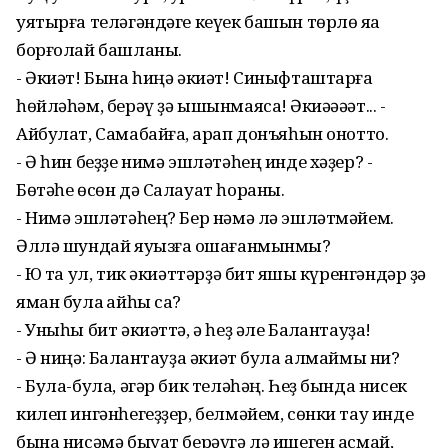
уятырға теләгәндәге кеүек башын төрлө яҡҡа
борғолай башланы.
- Әкиәт! Бына һиңә әкиәт! Синыфташтарға
һөйләһәм, берәү ҙә ышынмаясаҡ! Әкиәәәәт... -
Айбулат, Самабайға, ҡарап донъяһын онотто.
- Ә һин беҙҙе нимә эшләтәһең инде хәҙер? -
Бөтәһе өсөн дә Салауат һораны.
- Нимә эшләтәһең? Бер нәмә лә эшләтмәйем.
Әллә шундай яуызға оҡшағанмынмы?
- Юҡ та ул, тик әкиәттәрҙә бит яҡшы күренгәндәр ҙә
яман була ҡайһы саҡ?
- Уныһы бит әкиәттә, ә һеҙ әле Балҡантауҙа!
- Ә ниңә: Балҡантауҙа әкиәт була алмаймы ни?
- Була-була, әгәр бик теләһәң. Һеҙ бында нисек
килеп ингәнһегеҙҙер, белмәйем, сөнки тау инде
бына нисәмә быуат берәүгә лә ишеген асмай,