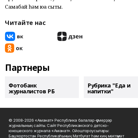
Самабай һәм юҡҡа сыҡты.
Читайте нас
Партнеры
Фотобанк
Рубрика "Еда и
журналистов РБ
напитки"
© 2008-2026 «Аманат» Республика балалар-үҫмерҙәр
журналының сайты. Сайт Республиканского детско-
юношеского журнала «Аманат». Ойоштороусылары:
Башҡортостан Республикаһының Матбуғат һәм киң мәғлүмәт