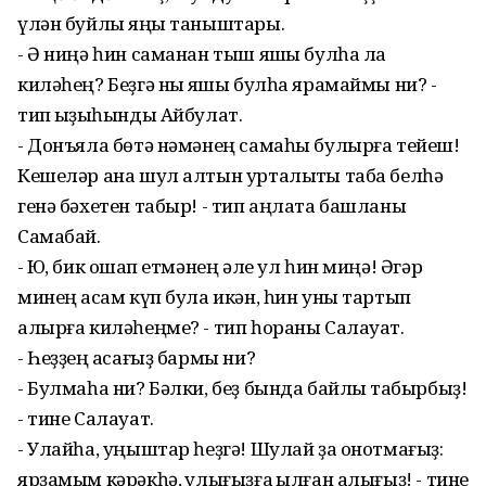
үлән буйлыҡ яңы таныштары.
- Ә ниңә һин саманан тыш яҡшы булһа ла
киләһең? Беҙгә ныҡ яҡшы булһа ярамаймы ни? -
тип ҡыҙыҡһынды Айбулат.
- Донъяла бөтә нәмәнең самаһы булырға тейеш!
Кешеләр ана шул алтын урталыҡты таба белһә
генә бәхетен табыр! - тип аңлата башланы
Самабай.
- Юҡ, бик оҡшап етмәнең әле ул һин миңә! Әгәр
минең аҡсам күп була икән, һин уны тартып
алырға киләһеңме? - тип һораны Салауат.
- Һеҙҙең аҡсағыҙ бармы ни?
- Булмаһа ни? Бәлки, беҙ бында байлыҡ табырбыҙ!
- тине Салауат.
- Улайһа, уңыштар һеҙгә! Шулай ҙа онотмағыҙ:
ярҙамым кәрәкһә, ҡулығыҙға ҡылған алығыҙ! - тине