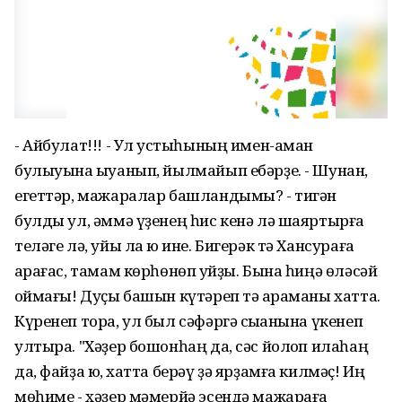
- Айбулат!!! - Ул ҡустыһының имен-аман
булыуына ҡыуанып, йылмайып ебәрҙе. - Шунан,
егеттәр, мажаралар башландымы? - тигән
булды ул, әммә үҙенең һис кенә лә шаяртырға
теләге лә, уйы ла юҡ ине. Бигерәк тә Хансураға
ҡарағас, тамам көрһөнөп ҡуйҙы. Бына һиңә өләсәй
ҡоймағы! Дуҫы башын күтәреп тә ҡараманы хатта.
Күренеп тора, ул был сәфәргә сыҡҡанына үкенеп
ултыра. "Хәҙер бошонһаң да, сәс йолҡоп илаһаң
да, файҙа юҡ, хатта берәү ҙә ярҙамға килмәҫ! Иң
мөһиме - хәҙер мәмерйә эсендә мажараға