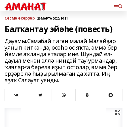
Сәсмә әҫәрҙәр
26 МАРТА 2020, 10:21
Балҡантау эйәһе (повесть)
Дауамы.Самабай тигән малай Малайҙар
уянып киткәндә, өсөһө өс яҡта, әммә бер
йәмле аҡланда яталар ине. Шундай ел-
дауыл менән әллә ниндәй тау-урмандар,
ҡаяларға бәрелә яҙып остолар, әммә бер
ерҙәре лә һыҙырылмаған да хатта. Иң
аҙаҡ Салауат уянды.