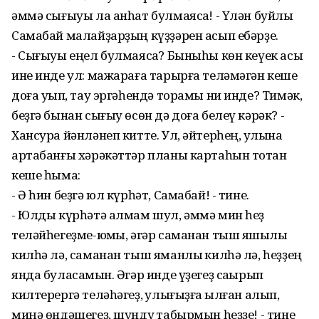
әммә сығыуы ла анһат булмаясаҡ! - Үлән буйлыҡ
Самабай малайҙарҙың күҙҙәрен асып ебәрҙе.
- Сығыуы еңел булмаясаҡ? Быныһы көн кеүек асыҡ
ине инде ул: мажараға тарырға теләмәгән кеше
доға уҡып, тау эргәһендә торамы ни инде? Тимәк,
беҙгә бынан сығыу өсөн дә доға белеү кәрәк? -
Хансура йәнләнеп китте. Ул, әйтерһең, ҡулына
артабанғы хәрәкәттәр планы картаһын тотҡан
кеше һымаҡ:
- Ә һин беҙгә юл күрһәт, Самабай! - тине.
- Юлды күрһәтә алмам шул, әммә мин һеҙ
теләйһегеҙме-юҡмы, әгәр саманан тыш яҡшылыҡ
килһә лә, саманан тыш яманлыҡ килһә лә, һеҙҙең
янда буласаҡмын. Әгәр инде үҙегеҙ саҡырып
килтерергә теләһәгеҙ, ҡулығыҙға ҡылған алып,
миңә өндәшегеҙ, шундуҡ табырмын һеҙҙе! - тине