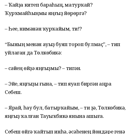
– Ҡайҙа китеп бараһың, матурҡай?
Ҡурҡмайһыңмы яңғыҙ йөрөргә?
– Һее, нимәнән ҡурҡайым, ти!?
“Бының менән ауыҙ буяп тороп булмаҫ”, – тип
уйлаған да Төлкөбикә:
– Әсәйең өйҙә яңғыҙмы? – тигән.
– Эйе, яңғыҙы ғына, – тип яуап биргән аңра
Себеш.
– Ярай, һау бул, батырҡайым, – ти ҙә, Төлкөбикә,
яңғыҙ ҡалған Тауыҡбикә янына ашыға.
Себеш өйгә ҡайтып инһә, әсәһенең йөндәре генә