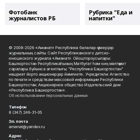
Фотобанк
Рубрика "Еда и
журналистов РБ
напитки"
© 2008-2026 «Аманат» Республика балалар-үҫмерҙәр
журналының сайты. Сайт Республиканского детско-
юношеского журнала «Аманат». Ойоштороусылары:
Башҡортостан Республикаһының Матбуғат һәм киң мәғлүмәт
саралары буйынса агентлығы; "Республика Башкортостан"
нәшриәт йорто акционерҙар йәмғиәте.. Учредители: Агентство
по печати и средствам массовой информации Республики
Башкортостан; Акционерное общество Издательский дом
«Республика Башкортостан».
Об использовании персональных данных
Телефон
8 (347) 246-31-05
Эл. почта
amanat@yandex.ru
Адрес