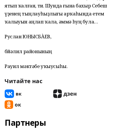
ятып ҡалған, ти. Шунда ғына бахыр Себеш
үҙенең тыңлауһыҙлығы арҡаһында етем
ҡалыуын аңлап ҡала, әммә һуң була…
Руслан ЮНЫСБÀЕВ,
Әбйәлил районының
Рауил мәктәбе уҡыусыһы.
Читайте нас
Партнеры