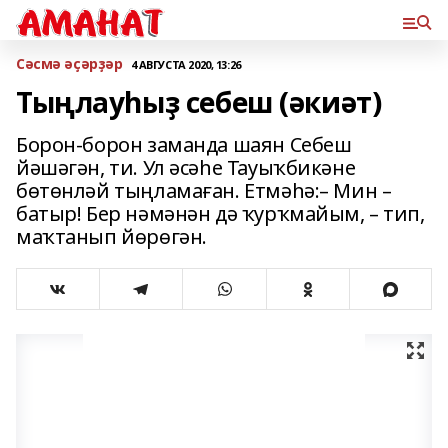
Сәсмә әҫәрҙәр
4 АВГУСТА 2020, 13:26
Тыңлауһыҙ себеш (әкиәт)
Борон-борон заманда шаян Себеш
йәшәгән, ти. Ул әсәһе Тауыҡбикәне
бөтөнләй тыңламаған. Етмәһә:– Мин –
батыр! Бер нәмәнән дә ҡурҡмайым, – тип,
маҡтанып йөрөгән.