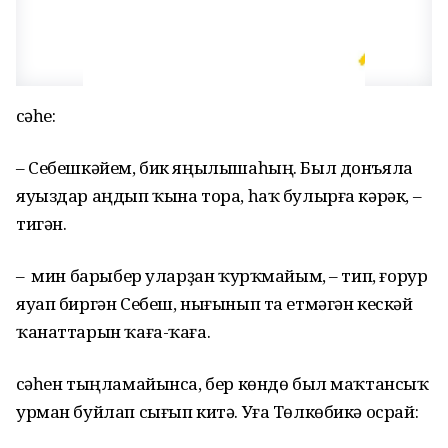
Әсәһе:
– Себешкәйем, бик яңылышаһың. Был донъяла
яуыздар аңдып ҡына тора, һаҡ булырға кәрәк, –
тигән.
– Ә мин барыбер уларҙан ҡурҡмайым, – тип, ғорур
яуап биргән Себеш, нығынып та етмәгән кескәй
ҡанаттарын ҡаға-ҡаға.
Әсәһен тыңламайынса, бер көндө был маҡтансыҡ
урман буйлап сығып китә. Уға Төлкөбикә осрай: