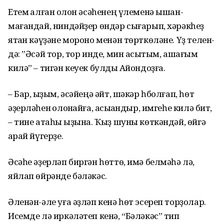
Етем ҡалған ҡолон әсәһенең үлеменә ышан­
мағандай, ниндәйҙер өндәр сығарып, хәрәкһеҙ
ятҡан кәүҙәне мороно менән төрткөләне. Үҙ телен­
дә: ”Әсәй тор, тор инде, мин асыҡтым, ашағым
килә” – тигән кеуек булды Аҡйондоҙға.
– Бар, ҡыҙым, әсәйеңә әйт, шәкәр һболғап, һөт
әҙерләһен ҡолонҡайға, асыҡҡандыр, имгеһе килә бит,
– тине атаһы ҡыҙына. Ҡыҙ шуны көткәндәй, өйгә
ҡарай йүгерҙе.
Әсәһе әҙерләп биргән һөттө, имә белмәһә лә,
яйлап өйрәнде бәләкәс.
Әленән-әле уға әҙләп кенә һөт эсереп тор­ҙолар.
Исемде лә иркәләтеп кенә, “Бәләкәс” тип