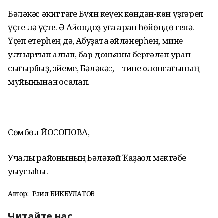
Бәләкәс әкиттәге Буян кеүек көндән-көн үҙгәреп
үҫте лә үҫте. Ә Аҡйондоҙ уға ҡарап һөйөндө генә.
Үҫеп етерһең дә, Аҡбуҙатҡа әйләнерһең, мине
ултыртып алып, бар доньяны бергәләп урап
сығырбыҙ, эйеме, Бәләкәс, – тине ҡолонсағының
муйынынан ҡосаҡлап.
Сөмбөл ЙОСОПОВА,
Учалы районының Бәләкәй Ҡаҙаҡҡол мәктәбе
уҡыусыһы.
Автор:
Рәзил БИКБУЛАТОВ
Читайте нас