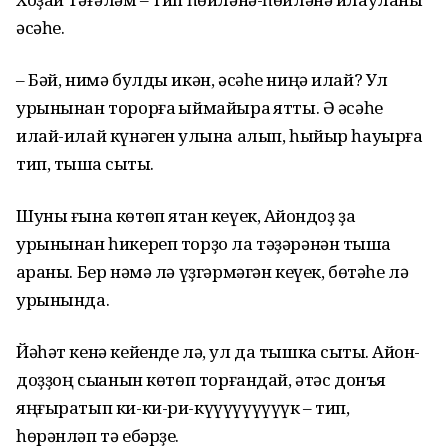
әсәһе.
– Бәй, нимә булды икән, әсәһе ниңә илай? Ул
урынынан торорға ҡыймайыраҡ ятты. Ә әсәһе
илай-илай күнәген ҡулына алып, һыйыр һауырға
тип, тышҡа сыҡты.
Шуны ғына көтөп ятҡан кеүек, Аҡйондоҙ ҙа
урынынан һикереп торҙо ла тәҙәрәнән тышҡа
ҡараны. Бер нәмә лә үҙгәрмәгән кеүек, бөтәһе лә
урынында.
Йәһәт кенә кейенде лә, ул да тышка сыҡты. Аҡйон­
доҙҙоң сыҡҡанын көтөп торғандай, әтәс донъя
яңғыратып ки-ки-ри-күүүүүүүүүк – тип,
һөрәнләп тә ебәрҙе.