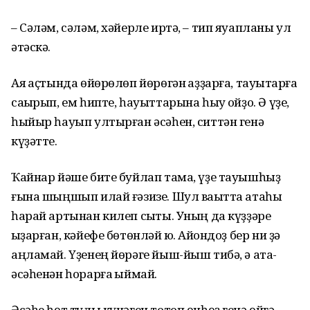
– Сәләм, сәләм, хәйерле иртә, – тип яуапланы ул
әтәскә.
Аяҡ аҫтында өйөрөлөп йөрөгән ҡаҙҙарға, тауыҡтарға
саҡырып, ем һипте, һауыттарына һыу ҡойҙо. Ә үҙе,
һыйыр һауып ултырған әсәһен, ситтән ге­нә
күҙәтте.
Ҡайнар йәше бит­е буйлап тама, үҙе тауышһыҙ
ғына шыңшып илай ғәзизе. Шул ваҡытта атаһы
һарай артынан килеп сыҡты. Уның да күҙҙәре
ҡыҙарған, кәйефе бөтөнләй юҡ. Аҡйондоҙ бер ни ҙә
аңламай. Үҙенең йөрәге йыш-йыш тибә, ә ата-
әсәһенән һорарға ҡыймай.
Әсәһе һөт тулы күнәген тотоп өнһөҙ генә өйгә