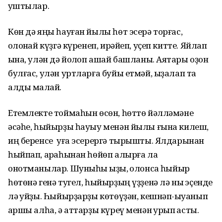
ҡуштылар.
Көн дә яңы һауған йылы һөт эсерә торғас,
ҡолонҡай күҙгә күренеп, ирәйеп, уҫеп китте. Яйлап
ҡына, улән дә йолҡоп ашай башланы. Аяҡтары оҙон
булғас, улән уртларға буйы етмәй, ыҙалап та
алды малҡай.
Етемлекте тоймаһын өсөн, һөттө йәлләмәне
әсәһе, һыйырҙы һауыу менән йылы ғына килеш,
иң беренсе уға эсерергә тырышты. Ялдарынан
һыйпап, арҡаһынан һөйөп алырға ла
онотманылар. Шуныһы ҡыҙыҡ, ҡолонсаҡ һыйыр
һөтөнә генә тугел, һыйырҙың үҙҙенә лә ныҡ эҫенде
лә ҡуйҙы. Һыйырҙарҙы көтөүҙән, кешнәп-ҡыуанып
ҡаршы алһа, ә аттарҙы күреү менән ҡурҡып ҡасты.