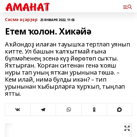
Сәсмә әҫәрҙәр
23 ЯНВАРЯ 2022, 11:05
Етем ҡолон. Хикәйә
Аҡйондоҙ илаған тауышҡа тертләп уянып
китте. Ул башын ҡалҡытмай ғына
бүлмәһенең эсенә күҙ йөрөтөп сыҡты.
Яҡтырған. Ҡорған ситенән генә ҡояш
нуры тап уның ятҡан урынына төшә. –
Кем илай, нимә булды икән? – тип
урынынан ҡыбырларға ҡурҡып, тыңлап
ятты.