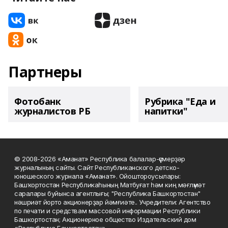
Партнеры
Фотобанк
Рубрика "Еда и
журналистов РБ
напитки"
© 2008-2026 «Аманат» Республика балалар-үҫмерҙәр
журналының сайты. Сайт Республиканского детско-
юношеского журнала «Аманат». Ойоштороусылары:
Башҡортостан Республикаһының Матбуғат һәм киң мәғлүмәт
саралары буйынса агентлығы; "Республика Башкортостан"
нәшриәт йорто акционерҙар йәмғиәте.. Учредители: Агентство
по печати и средствам массовой информации Республики
Башкортостан; Акционерное общество Издательский дом