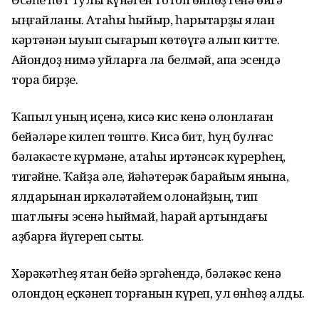
ыңғайланы. Атаһы һыйыр, һарыҡтарҙы ялан
кәртәнән ҡыуып сығарып көтөүгә алып китте.
Аҡйондоҙ нимә уйларға ла белмәй, ҡапҡа эсендә
тора бирҙе.
Ҡапыл уның иҫенә, кисә кис кенә ҡолонлаған
бейәләре килеп төштө. Кисә бит, һуң булғас
бәләкәсте күрмәне, атаһы иртәнсәк күрерһең,
тигәйне. Ҡайҙа әле, йәһәтерәк барайым янына,
ялдарынан иркәләтәйем ҡолонҡайҙың, тип
шатлығы эсенә һыймай, һарай артындағы
аҙбарға йүгереп сыҡты.
Хәрәкәтһеҙ ятҡан бейә эргәһендә, бәләкәс кенә
ҡолондоң еҫкәнеп торғанын күреп, ул өнһөҙ ҡалды.