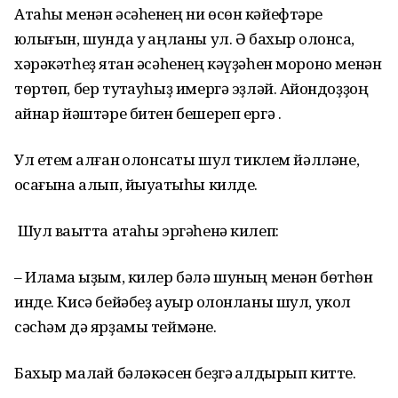
Атаһы менән әсәһенең ни өсөн кәйефтәре
юҡлығын, шунда уҡ аңланы ул. Ә бахыр ҡолонсаҡ,
хәрәкәтһеҙ ятҡан әсәһенең кәүҙәһен мороно менән
төртөп, бер туҡтауһыҙ имергә эҙләй. Аҡйондоҙҙоң
ҡайнар йәштәре битен бешереп ергә .
Ул етем ҡалған ҡолонсаҡты шул тиклем йәлләне,
ҡосағына алып, йыуатҡыһы килде.
Шул ваҡытта атаһы эргәһенә килеп:
– Илама ҡыҙым, килер бәлә шуның менән бөтһөн
инде. Кисә бейәбеҙ ауыр ҡолонланы шул, укол
сәсһәм дә ярҙамы теймәне.
Бахыр малҡай бәләкәсен беҙгә ҡалдырып китте.