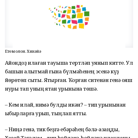
Етем ҡолон. Хикәйә
Аҡйондоҙ илаған тауышҡа тертләп уянып китте. Ул
башын ҡалҡытмай ғына бүлмәһенең эсенә күҙ
йөрөтөп сыҡты. Яҡтырған. Ҡорған ситенән генә ҡояш
нуры тап уның ятҡан урынына төшә.
– Кем илай, нимә булды икән? – тип урынынан
ҡыбырларға ҡурҡып, тыңлап ятты.
– Ниңә генә, тик беҙгә ебәрәһең бәлә-ҡазаңды,
Хоҙай Тәғәләм – тип һөйләнә-һөйләнә илауланы