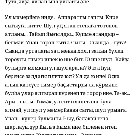
Туҡта, әйҙә, яйлап ҡына уйлайыҡ әле...
Ул мәмерйәгә инде... Аппаратты тапты. Кире
сығыуға китте. Шул уң яҡтан стенаға тотоноп
атланы... Тайып йығылды... Күпме ятҡандыр –
белмәй. Унан тороп сыҡты. Сыҡты... Сыҡҡанда... туҡта!
Сыҡҡанда урталағы зал менән холл залын бүлеп
тороусы тимер ишек юҡ ине бит. Юҡ ине шул! Ҡайҙа
булырға мөмкин ул шул арала? Ә юл һуң,
беренсе залдағы плитә юл? Ул да юҡ ине! Өҫкә
алып китеүсе тимер баҫҡыстарҙы ла күрмәне,
булһа улар ялтырап күренеп тә торор ине. Тә-әк...
Ары... сыҡты. Тимәк, ул сит планетала була
алмай, ул шул уҡ мәмерйәнән сыҡты, шул урынға.
Унан... күпер булманы. Һыу, бәләкәй генә
шарлауыҡ ҙур йылға һымаҡ ине, биленән итеп