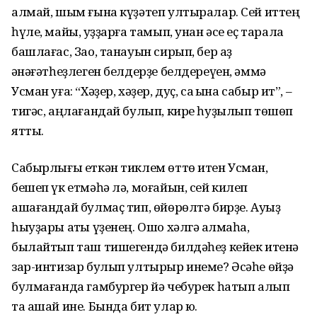
алмай, шым ғына күҙәтеп ултыралар. Сей иттең
һүле, майы, ҡуҙҙарға тамып, унан әсе еҫ тарала
башлағас, Зао, танауын сирып, бер аҙ
ҡәнәғәтһеҙлеген белдерҙе белдереүен, әммә
Усман уға: “Хәҙер, хәҙер, дуҫ, саҡ ҡына сабыр ит”, –
тигәс, аңлағандай булып, кире һуҙылып төшөп
ятты.
Сабырлығы еткән тиклем өттө итен Усман,
бешеп үк етмәһә лә, моғайын, сей килеп
ашағандай булмаҫ тип, өйөрөлтә бирҙе. Ауыҙ
һыуҙары аҡты үҙенең. Ошо хәлгә ҡалмаһа,
былайтып таш тишегендә билдәһеҙ кейек итенә
зар-интизар булып ултырыр инеме? Әсәһе өйҙә
булмағанда гамбургер йә чебурек һатып алып
та ашай ине. Бында бит улар юҡ.