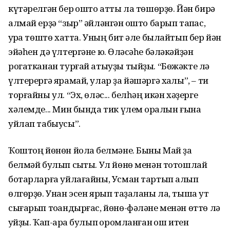
күтәрелгән бер ҡошто атты ла төшөрҙө. Йән бирә
алмай ерҙә “зыр” әйләнгән ҡошто барып тапҡас,
ҡурҡа төштө хатта. Уның бит әле былайтып бер йән
эйәһен дә үлтергәне юҡ. Өләсәһе бәләкәйҙән
рогатканан турғай атыуҙы тыйҙы. “Бөжәкте лә
үлтерергә ярамай, улар ҙа йәшәргә хаҡлы”, – ти
торғайны ул. “Эх, өләс... белһәң икән хәҙерге
хәлемде... Мин бында тик үлем ҡоралын ғына
уйлап табыусы”.
Ҡоштоң йөнөн йолҡа белмәне. Быны Май ҙа
белмәй булып сыҡты. Ул йөнө менән тотошлай
ботарларға уйлағайны, Усман тартып алып
өлгөрҙө. Унан эсен ярып таҙаланы ла, тышҡа ут
сығарып тоҡандырғас, йөнө-фәләне менән өттө лә
ҡуйҙы. Ҡап-ҡара булып ҡоромланған ҡош итен