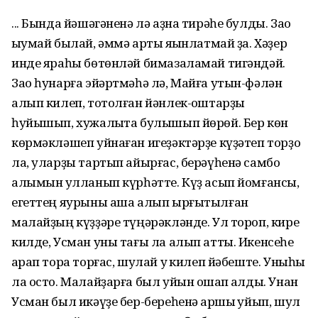
... Бында йәшәгәненә лә аҙна тирәһе булды. Зао
ҡыумай былай, әммә артыҡ яҡынлатмай ҙа. Хәҙер
инде яраһы бөтөнләй бимазаламай тигәндәй.
Зао һунарға эйәртмәһә лә, Майға утын-фәлән
алып килеп, тотолған йәнлек-ҡоштарҙы
һуйышып, хужалыҡта булышып йөрөй. Бер көн
көрмәкләшеп уйнаған игеҙәктәрҙе күҙәтеп торҙо
ла, уларҙы тартып айырғас, берәүһенә самбо
алымын ҡулланып күрһәтте. Күҙ асып йомғансы,
егеттең яурыны аша алып ырғытылған
малайҙың күҙҙәре түңәрәкләнде. Ул тороп, кире
килде, Усман уны тағы ла алып атты. Икенсеһе
ҡарап тора торғас, шулай уҡ килеп йәбеште. Уныһы
ла осто. Малайҙарға был уйын оҡшап ҡалды. Унан
Усман был икәүҙе бер-береһенә ҡаршы ҡуйып, шул