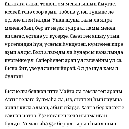
йылғаға алып төшөп, ҡом менән ышҡып йыуғас,
кескәй генә соҡор ҡаҙып, төбөнә үлән түшәне лә
өҫтөнә итен һалды. Унан шуны тағы ла япраҡ
менән ябып, бер ҡат нәҙек тупраҡ ҡатламы менән
ҡаплағас, өҫтөнә ут күсерҙе. Сәғәттән ашыу утын
үртәгәндән һуң, усағын һүндереп, күмгәнен кире
ҡаҙып алды. Был алымды ла һунарсы каналында
күргәйне ул. Сәйерһенеп ҡарап ултырғайны ул саҡ.
Бына бит, үҙе ҡулланып йөрөй. Әл дә шул канал
булған!
Был юлы бешкән итте Майға ла тәмләтеп ҡараны.
Артыҡ теләге булмаһа ла, ҡыҙ, егеттең һыйлауына
ҡаршы килә алмай, ҡабып ебәрҙе. Хатта бер киҫәкте
сәйнәп йотто. Үҙе көсәнеп кенә йылмайған
булды. Усман иһә үҙе бер ултырып һыйланып