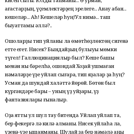
кисеп сыҡты. Юлды тапманы... Ә урман,
ағастарҙың, үҫемлектәрҙең эрелеге... Анау ҡабан...
кешеләр... Аһ! Кешеләр һуң!Ул нимә... таш
быуаттамы әллә?..
Ошоларҙы тип уйланы ла өмөтһөҙлөктөң сигенә
етте егет. Нисек? Бындайҙың булыуы мөмки
түгел! Галлюцинациялыр был? Кеше башы
менән ныҡ бәрелһә, ошондай Хоҙай ҡушмаған
нәмәләрҙе үҙе уйлап сығара, тип яҙалар ҙа һуң?
Усман да шундай халәттә йөрөй. Бөтөн был
күргәндәре бары – уның үҙ уйҙары, үҙ
фантазиялары ғыналыр.
Оҙаҡ ятты ул шул тау битендә. Уйлап уйлап та,
бер фекергә лә килә алманы. Нисек уйлаһа ла,
үҙенә-үҙе ышанманы. Шулай ҙа бер нәмәлә аңы