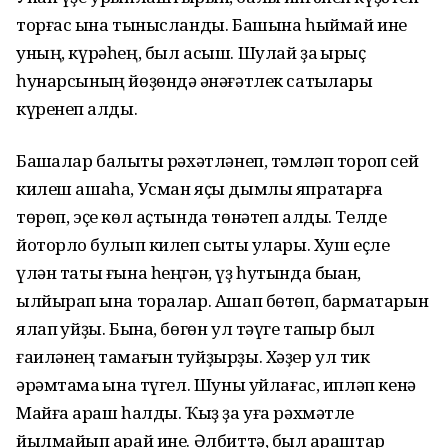
торғас ҡына тынысланды. Башына һыймай ине
уның, күрәһең, был асыш. Шулай ҙа ҡырыҫ
һунарсының йөҙөндә ҡәнәғәтлек сатҡылары
күренеп ҡалды.
Башҡалар балыҡты рәхәтләнеп, тәмләп тороп сей
килеш ашаһа, Усман яҫы дымлы япраҡтарға
төрөп, эҫе көл аҫтында төнәтеп алды. Телде
йоторлоҡ булып килеп сыҡты улары. Хуш еҫле
үлән таты ғына һеңгән, үҙ һутында быҡҡан,
ылйырап ҡына торалар. Ашап бөтөп, бармаҡтарын
ялап ҡуйҙы. Бына, бөгөн ул тәүге тапҡыр был
ғаиләнең тамағын туйҙырҙы. Хәҙер ул тик
әрәмтамаҡ ҡына түгел. Шуны уйлағас, ипләп кенә
Майға ҡараш һалды. Ҡыҙ ҙа уға рәхмәтле
йылмайып ҡарай ине. Әлбиттә, был ҡараштар