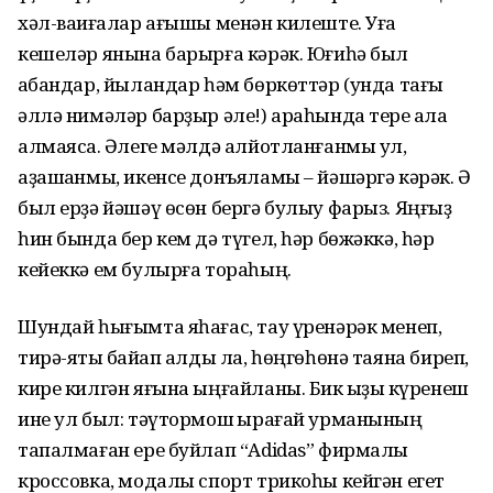
хәл-ваҡиғалар ағышы менән килеште. Уға
кешеләр янына барырға кәрәк. Юғиһә был
ҡабандар, йыландар һәм бөркөттәр (унда тағы
әллә нимәләр барҙыр әле!) араһында тере ҡала
алмаясаҡ. Әлеге мәлдә алйотланғанмы ул,
аҙашҡанмы, икенсе донъяламы – йәшәргә кәрәк. Ә
был ерҙә йәшәү өсөн бергә булыу фарыз. Яңғыҙ
һин бында бер кем дә түгел, һәр бөжәккә, һәр
кейеккә ем булырға тораһың.
Шундай һығымта яһағас, тау үренәрәк менеп,
тирә-яҡты байҡап алды ла, һөңгөһөнә таяна биреп,
кире килгән яғына ыңғайланы. Бик ҡыҙыҡ күренеш
ине ул был: тәүтормош ҡырағай урманының
тапалмаған ере буйлап “Adidas” фирмалы
кроссовка, модалы спорт трикоһы кейгән егет