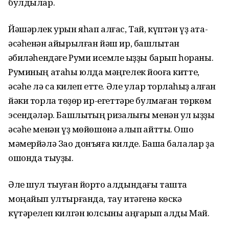
булдылар.
Йәшәрлек урын яһап алғас, Тай, күптән үҙ ата-
әсәһенән айырылған йәш ир, башлыҡтан
ҡәбиләһендәге Руми исемле ҡыҙҙы барып һораны.
Руминың атаһы юлда мәңгелек йоҡоға китте,
әсәһе лә саҡ килеп етте. Әле улар торлаҡһыҙ ҡалған
йәки торлаҡ төҙөр ир-егеттәре булмаған төркөм
эсендәләр. Башлыҡтың ризалығы менән ул ҡыҙҙы
әсәһе менән үҙ мөйөшөнә алып ҡайтты. Ошо
мәмерйәлә Зао донъяға килде. Башҡа балалар ҙа
ошонда тыуҙы.
Әле шул тыуған йорто алдындағы ташта
моңайып ултырғанда, тау итәгенә көскә
күтәрелеп килгән юлсыны аңғарып ҡалды Май.