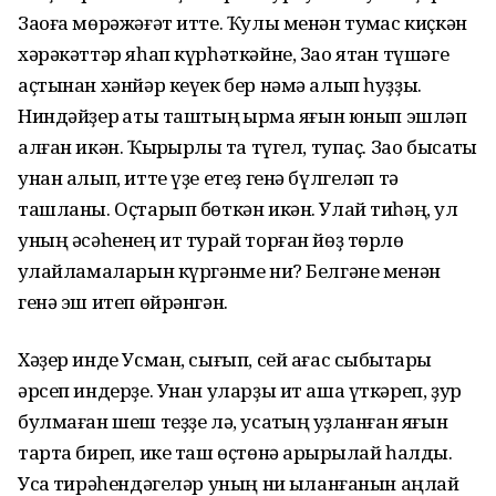
Заоға мөрәжәғәт итте. Ҡулы менән туҡмас киҫкән
хәрәкәттәр яһап күрһәткәйне, Зао ятҡан түшәге
аҫтынан хәнйәр кеүек бер нәмә алып һуҙҙы.
Ниндәйҙер ҡаты таштың ҡырҡма яғын юнып эшләп
алған икән. Ҡырҡырлыҡ та түгел, тупаҫ. Зао бысаҡты
унан алып, итте үҙе етеҙ генә бүлгеләп тә
ташланы. Оҫтарып бөткән икән. Улай тиһәң, ул
уның әсәһенең ит турай торған йөҙ төрлө
ҡулайламаларын күргәнме ни? Белгәне менән
генә эш итеп өйрәнгән.
Хәҙер инде Усман, сығып, сей ағас сыбыҡтары
әрсеп индерҙе. Унан уларҙы ит аша үткәреп, ҙур
булмаған шеш теҙҙе лә, усаҡтың ҡуҙланған яғын
тарта биреп, ике таш өҫтөнә арҡырылай һалды.
Усаҡ тирәһендәгеләр уның ни ҡыланғанын аңлай