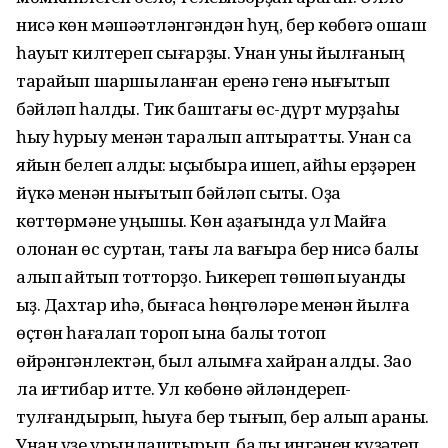
нисә көн мәшәҡәтләнгәндән һуң, бер көбөгә оҡшаш
һауыт килтереп сығарҙы. Унан уны йылғаның
тарайып шаршыланған еренә генә нығытып
бәйләп һалды. Тик баштағы өс-дүрт мурҙаһы
һыу һурыу менән таралып аптыратты. Унан саҡ
яйын белеп ҡалды: ҡыҫыбыраҡ ишеп, ҡайһы ерҙәрен
йүкә менән нығытып бәйләп сыҡты. Оҙаҡ
көттөрмәне уңышы. Көн аҙағында ул Майға
олонан өс суртан, тағы ла вағыраҡ бер нисә балыҡ
алып ҡайтып тотторҙо. Һикереп төшөп ҡыуанды
ҡыҙ. Дахтар иһә, бығаса һөңгөләре менән йылға
өҫтөн һағалап тороп ҡына балыҡ тотоп
өйрәнгәнлектән, был алымға хайран ҡалды. Зао
ла иғтибар итте. Ул көбөнө әйләндереп-
тулғандырып, һыуға бер тығып, бер алып ҡараны.
Унан үҙе урынлаштырып, балыҡ ингәнен күҙәтеп