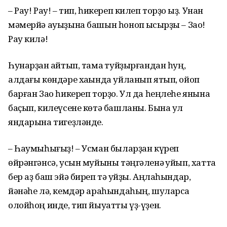
– Рау! Рау! – тип, һикереп килеп торҙо ҡыҙ. Унан
мәмерйә ауыҙына башын һоноп ҡысҡырҙы – Зао!
Рау килә!
Һунарҙан ҡайтып, тамаҡ туйҙырғандан һуң,
алдағы көндәре хаҡында уйланып ятып, ойоп
барған Зао һикереп торҙо. Ул да һеңлеһе янына
баҫып, килеүсене көтә башланы. Бына ул
яндарына тигеҙләнде.
– Һаумыһығыҙ! – Усман быларҙан күреп
өйрәнгәнсә, усын муйыны тәңгәленә ҡуйып, хатта
бер аҙ баш эйә биреп тә ҡуйҙы. Аңлаһындар,
йәнәһе лә, кемдәр араһындаһың, шуларса
олойһоң инде, тип йыуатты үҙ-үҙен.