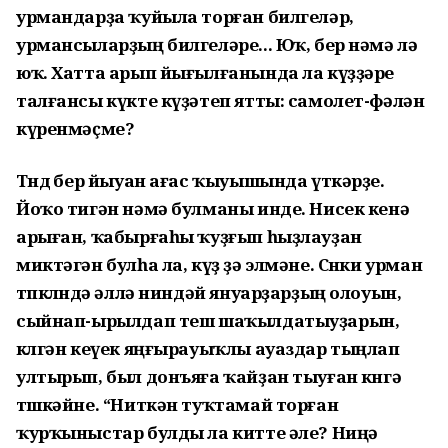
урмандарҙа ҡуйыла торған билгеләр,
урмансыларҙың билгеләре... Юҡ, бер нәмә лә
юҡ. Хатта арып йығылғанында ла күҙҙәре
талғансы күкте күҙәтеп ятты: самолет-фәлән
күренмәҫме?
Төндө бер йыуан ағас ҡыуышында үткәрҙе.
Йоҡо тигән нәмә булманы инде. Нисек кенә
арыған, ҡабырғаһы ҡуҙғып һыҙлауҙан
миктәгән булһа ла, күҙ ҙә элмәне. Сөнки урман
төпкөлөндә әллә ниндәй януарҙарҙың олоуын,
сыйнап-­ырылдап теш шаҡылдатыуҙарын,
көлгән кеүек яңғырауыҡлы ауаздар тыңлап
ултырып, был донъяға ҡайҙан тыуған көнгә
төшкәйне. “Ниткән туҡтамай торған
ҡурҡыныстар булды ла китте әле? Ниңә