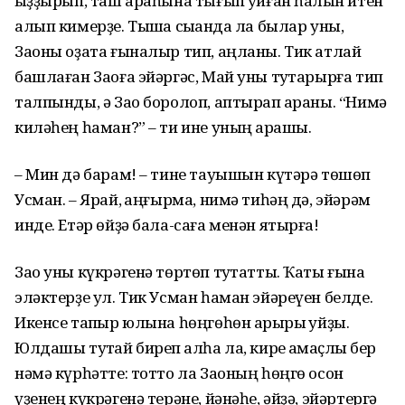
ҡыҙҙырып, таш араһына тығып ҡуйған һалҡын итен
алып кимерҙе. Тышҡа сыҡҡанда ла былар уны,
Заоны оҙата ғыналыр тип, аңланы. Тик атлай
башлаған Заоға эйәргәс, Май уны туҡтарырға тип
талпынды, ә Зао боролоп, аптырап ҡараны. “Нимә
киләһең һаман?” – ти ине уның ҡарашы.
– Мин дә барам! – тине тауышын күтәрә төшөп
Усман. – Ярай, ҡаңғырма, нимә тиһәң дә, эйәрәм
инде. Етәр өйҙә бала-саға менән ятырға!
Зао уны күкрәгенә төртөп туҡтатты. Ҡаты ғына
эләктерҙе ул. Тик Усман һаман эйәреүен белде.
Икенсе тапҡыр юлына һөңгөһөн арҡыры ҡуйҙы.
Юлдашы туҡтай биреп ҡалһа ла, кире ҡаҡмаҫлыҡ бер
нәмә күрһәтте: тотто ла Заоның һөңгө осон
үҙенең күкрәгенә терәне, йәнәһе, әйҙә, эйәртергә