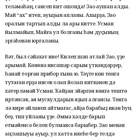
теләмәһәң, сәнсеп кит ошонда! Зао ҡаушап ҡалды.
Май “ах” итеп, ауыҙын ҡапланы. Ахырҙа, Зао
ҡоралын тартып алды ла ары китте. Усман
йылмайып, Майға ҡул болғаны һәм дуҫының
эргәһенән юрғаланы.
Вәт, был сәйәхәт ине! Килеп шәп атлай Зао, үҙе
арымай. Көнөнә нисәшәр саҡрым үткәндәрҙер,
һанай торған прибор ғына юҡ. Тәүге көн төнгә
туҡтаған ерҙә нисек ҡолап йоҡлап киткәнен дә
хәтерләмәй Усман. Ҡайҙан эйәргән көнгә төштө
иртәнсәк, аяҡ мускулдарын яҙып алғансы. Төнгә
лә кире әйләнеп ҡайтмағас, ҡайҙа барабыҙ икән һуң
беҙ, тип уйланы үҙе. Әммә хәлде барып
етмәйенсә белеп булмаясаҡ барыбер. Зао менән
аңлашыуы ауыр, ул хатта икеһе бер телдә