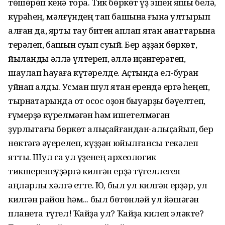
төшөрөп кенә тора. Тик бөркөт үҙ эшен яҡшы белә,
күрәһең, мәлғүндең тап башына ғына ултырып
алған да, ярты тау битен ҡаплап ятҡан ҡанаттарына
терәлеп, башын суҡып суҡый. Бер аҙҙан бөркөт,
йыланды әллә үлтереп, әллә иҫәнгерәтеп,
шаулап һауаға күтәрелде. Аҫтында ел-буран
уйнап ҡалды. Усман шул ятҡан ерендә ергә һеңеп,
тырнаҡтарында ҡот осҡос оҙон быуарҙы бәүелтеп,
ғүмерҙә күрелмәгән һәм ишетелмәгән
ҙурлыҡтағы бөркөт алыҫайғандан-алыҫайып, бер
нөктәгә әүерелеп, күҙҙән юйылғансы текәлеп
ятты. Шул саҡ ул үҙенең археологик
тикшеренеүҙәргә килгән ерҙә түгеллеген
аңларлыҡ хәлгә етте. Юҡ, был ул килгән ерҙәр, ул
килгән район һәм... был бөтөнләй ул йәшәгән
планета түгел! Ҡайҙа ул? Ҡайҙа килеп эләкте?