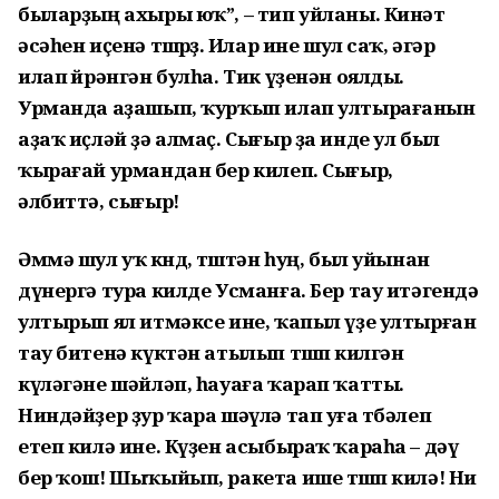
быларҙың ахыры юҡ”, – тип уйланы. Кинәт
әсәһен иҫенә төшөрҙө. Илар ине шул саҡ, әгәр
илап өйрәнгән булһа. Тик үҙенән оялды.
Урманда аҙашып, ҡурҡып илап ултырағанын
аҙаҡ иҫләй ҙә алмаҫ. Сығыр ҙа инде ул был
ҡырағай урмандан бер килеп. Сығыр,
әлбиттә, сығыр!
Әммә шул уҡ көндө, төштән һуң, был уйынан
дүнергә тура килде Усманға. Бер тау итәгендә
ултырып ял итмәксе ине, ҡапыл үҙе ултырған
тау битенә күктән атылып төшөп килгән
күләгәне шәйләп, һауаға ҡарап ҡатты.
Ниндәйҙер ҙур ҡара шәүлә тап уға төбәлеп
етеп килә ине. Күҙен асыбыраҡ ҡараһа – дәү
бер ҡош! Шыҡыйып, ракета ише төшөп килә! Ни