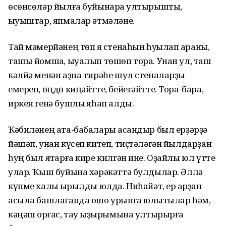
өсөнсөләр йылға буйынараҡ ултырышты,
ҡыуыштар, япмалар әтмәләне.
Тай мәмерйәнең төп яҡ стенаһын һуҡҡылап ҡараны,
ташы йомшаҡ, ыуалып төшөп тора. Унан ул, таш
кәлйә менән аҙна тирәһе шул стеналарҙы
емереп, өңдө киңәйтте, бейегәйтте. Тора-бара,
иркен генә бушлыҡ яһап алды.
Ҡәбиләнең ата-бабалары ҡасандыр был ерҙәрҙә
йәшәп, унан күсеп китеп, тиҫтәләгән йылдарҙан
һуң был яҡтарға кире килгән ине. Оҙайлы юл үтте
улар. Ҡыш буйына хәрәкәттә булдылар. Әллә
күпме халыҡ ҡырылды юлда. Ниһайәт, ер ҡарҙан
асыла башлағанда ошо урынға юлыҡтылар һәм,
кәңәш ҡорғас, тау ҡыҙырымына ултырырға