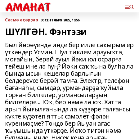
Сәсмә әҫәрҙәр
30 СЕНТЯБРЯ 2025, 10:56
ШҮЛГӘН. Фэнтэзи
Был йөрөүендә инде бер илле саҡырым ер
үткәндер Усман. Шул тиклем арауыҡта,
моғайын, берәй ауыл йәки юл осрарға
тейеш ине лә һуң? Йәки саҡ ҡына булһа ла
бында ысын кешеләр барлығын
белдереүсе берәй тамға. Электр, телефон
бағанаһы, сымдар, урмандарҙа ҡуйыла
торған билгеләр, урмансыларҙың
билгеләре... Юҡ, бер нәмә лә юҡ. Хатта
арып йығылғанында ла күҙҙәре талғансы
күкте күҙәтеп ятты: самолет-фәлән
күренмәҫме? Төндө бер йыуан ағас
ҡыуышында үткәрҙе. Йоҡо тигән нәмә
булманы инде. Нисек кенә арыған,