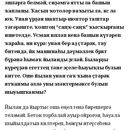
эшләргә белмәй, сиҙәмгә ятты ла башын
ҡапланы. Ҡасып ҡотолор ваҡыты ла, көсө лә
юҡ. Унан үрҙән шаптыр-шоптор таштар
тәгәрәште, ҡоштоң “саңҡ-саңҡ” ҡысҡырғаны
ишетелде. Усман ипләп кенә башын күтәреп
ҡараһа, ни күрә: унан бер аҙ өҫтәрәк, тау
битендә, йөк машинаһы дәүмәллек бөркөт
бүрәнә һымаҡ йыланды өҙгөләй. Быларҙы
күреүҙән егеттең тәне эҫеле-һыуыҡлы булып
китте. Ошо йылан унан саҡ ҡына өҫтәрәк
ятҡанмы әллә уны эләктермәксе булып
шыуышҡанмы?
Йылан да йыртҡыс ҡошҡа еңел генә бирешергә
теләмәй. Бетон торбалай ауыр ҡойроғон, һауала
шыйылдатып килтереп, һөжүм итеүсеһенә