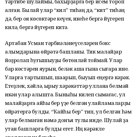
тәртибе шулаймы, бахырҙарға бер исем тороп
ҡалған. Былай улар “кил” тиһәң дә, “кит” тиһәң
дә, бер оя көсөктәре кеүек, икеһе бергә йүгереп
килә, бергә йүгереп китә.
Артабан Усман тәрбиәләнеүселәрен бокс
алымдарына өйрәтә башланы. Тик малайҙар
йоҙроҡлап һуғышыуҙы бөтөнләй тоймай. Улар
бар көстәрен яурын, беләк аша ғына сығара ине.
Уларға тартышып, шаҡарып, быуып еңергә кәрәк.
Етеҙлек, хәйлә, ҡырҡыу хәрәкәттәр ҡуллана белмәй
икән улар алышта. Быныһы килеп сыҡмағас, ул
малайҙарға ҡайһы бер үҙе белгән ҡулайламаларҙы
өйрәтергә булды. “Ҡайһы бер” тип, ул белгән һәм
улар белмәгән нәмә донъя тулы инде. Шулай ҙа
уҡтан башларға булды егет. Иң кәрәкле