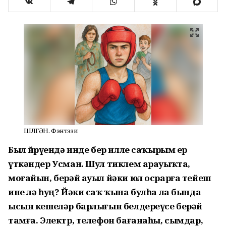
ШҮЛГӘН. Фэнтэзи
Был йөрөүендә инде бер илле саҡырым ер
үткәндер Усман. Шул тиклем арауыҡта,
моғайын, берәй ауыл йәки юл осрарға тейеш
ине лә һуң? Йәки саҡ ҡына булһа ла бында
ысын кешеләр барлығын белдереүсе берәй
тамға. Электр, телефон бағанаһы, сымдар,