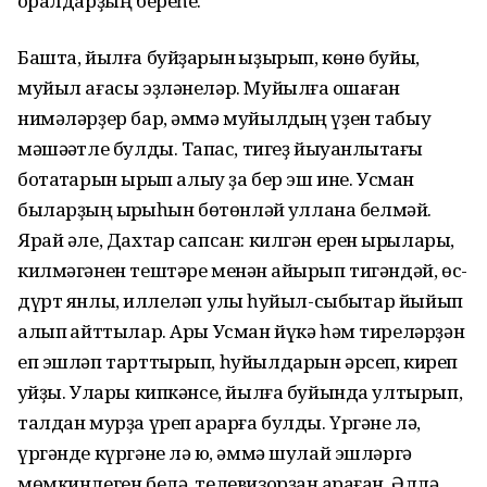
ҡоралдарҙың береһе.
Башта, йылға буйҙарын ҡыҙырып, көнө буйы,
муйыл ағасы эҙләнеләр. Муйылға оҡшаған
нимәләрҙер бар, әммә муйылдың үҙен табыу
мәшәҡәтле булды. Тапҡас, тигеҙ йыуанлыҡтағы
ботаҡтарын ҡырҡып алыу ҙа бер эш ине. Усман
быларҙың ҡырҡҡыһын бөтөнләй ҡуллана белмәй.
Ярай әле, Дахтар сапсан: килгән ерен ҡырҡҡылары,
килмәгәнен тештәре менән ҡайырып тигәндәй, өс-
дүрт янлыҡ, иллеләп уҡлыҡ һуйыл-сыбыҡтар йыйып
алып ҡайттылар. Ары Усман йүкә һәм тиреләрҙән
еп эшләп тарттырып, һуйылдарын әрсеп, киреп
ҡуйҙы. Улары кипкәнсе, йылға буйында ултырып,
талдан мурҙа үреп ҡарарға булды. Үргәне лә,
үргәнде күргәне лә юҡ, әммә шулай эшләргә
мөмкинлеген белә, телевизорҙан ҡараған. Әллә