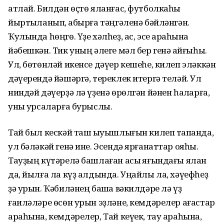
атлай. Билдән өҫтө яланғас, футболкаһы
йыртҡыланып, ҡабырға тәңгәленә бәйләнгән.
Ҡулында һөңгө. Үҙе хәлһеҙ, ас, эсе арҡаһына
йәбешкән. Тик уның әлеге мәл бер генә ҡайғыһы.
Ул, бөтөнләй икенсе дәүер кешеһе, килеп эләккән
дәүерендә йәшәргә, тереклек итергә теләй. Ул
ниндәй дәүерҙә лә үҙенә өрөлгән йәнен һаҡларға,
уны ҡурсаларға бурыслы.
Тай был кескәй таш ҡыуышлығын килеп тапҡанда,
ул бәләкәй генә ине. Эсендә ярғанаттар ояһы.
Тауҙың күтәрелә башлаған асыҡ яғындағы ялан
да, йылға ла күҙ алдында. Уңайлы ла, хәүефһеҙ
ҙә урын. Ҡәбиләнең башҡа вәкилдәре лә үҙ
ғаиләләре өсөн урын эҙләне, кемдәрелер ағастар
араһына, кемдәрелер, Тай кеүек, тау араһына,