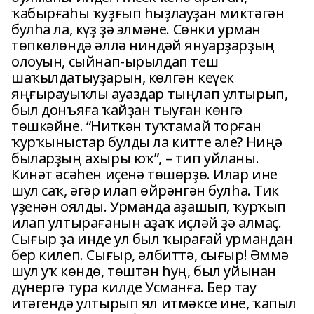
ҡабырғаһы ҡуҙғып һыҙлауҙан миктәгән
булһа ла, күҙ ҙә элмәне. Сөнки урман
төпкөлөндә әллә ниндәй януарҙарҙың
олоуын, сыйнап-­ырылдап теш
шаҡылдатыуҙарын, көлгән кеүек
яңғырауыҡлы ауаздар тыңлап ултырып,
был донъяға ҡайҙан тыуған көнгә
төшкәйне. “Ниткән туҡтамай торған
ҡурҡыныстар булды ла китте әле? Ниңә
быларҙың ахыры юҡ”, – тип уйланы.
Кинәт әсәһен иҫенә төшөрҙө. Илар ине
шул саҡ, әгәр илап өйрәнгән булһа. Тик
үҙенән оялды. Урманда аҙашып, ҡурҡып
илап ултырағанын аҙаҡ иҫләй ҙә алмаҫ.
Сығыр ҙа инде ул был ҡырағай урмандан
бер килеп. Сығыр, әлбиттә, сығыр! Әммә
шул уҡ көндө, төштән һуң, был уйынан
дүнергә тура килде Усманға. Бер тау
итәгендә ултырып ял итмәксе ине, ҡапыл