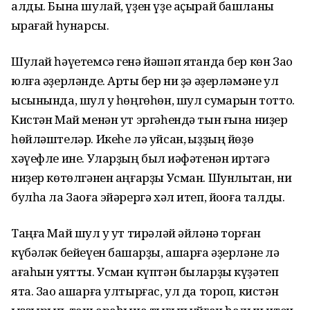
алды. Бына шулай, үҙен үҙе аҫырай башланы
ҡырағай һунарсы.
Шулай һәүетемсә генә йәшәп ятҡанда бер көн Зао
юлға әҙерләнде. Артыҡ бер ни ҙә әҙерләмәне ул
ысынында, шул уҡ һөңгөһөн, шул суҡмарын тотто.
Кистән Май менән ут эргәһендә тын ғына ниҙер
һөйләштеләр. Икеһе лә уйсан, ҡыҙҙың йөҙө
хәүефле ине. Уларҙың был ҡиәфәтенән иртәгә
ниҙер көтөлгәнен аңғарҙы Усман. Шунлыҡтан, ни
булһа ла Заоға эйәрергә хәл итеп, йоҡоға талды.
Таңға Май шул уҡ ут тирәләй әйләнә торған
күбәләк бейеүен башҡарҙы, ашарға әҙерләне лә
ағаһын уятты. Усман күптән быларҙы күҙәтеп
ята. Зао ашарға ултырғас, ул да тороп, кистән