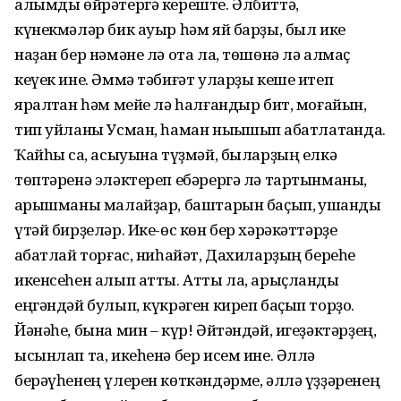
алымды өйрәтергә кереште. Әлбиттә,
күнекмәләр бик ауыр һәм яй барҙы, был ике
наҙан бер нәмәне лә ота ла, төшөнә лә алмаҫ
кеүек ине. Әммә тәбиғәт уларҙы кеше итеп
яралтҡан һәм мейе лә һалғандыр бит, моғайын,
тип уйланы Усман, һаман ныҡышып ҡабатлатҡанда.
Ҡайһы саҡ, асыуына түҙмәй, быларҙың елкә
төптәренә эләктереп ебәрергә лә тартынманы,
ҡарышманы малайҙар, баштарын баҫып, ҡушҡанды
үтәй бирҙеләр. Ике-өс көн бер хәрәкәттәрҙе
ҡабатлай торғас, ниһайәт, Дахиларҙың береһе
икенсеһен алып атты. Атты ла, арыҫланды
еңгәндәй булып, күкрәген киреп баҫып торҙо.
Йәнәһе, бына мин – күр! Әйтәндәй, игеҙәктәрҙең,
ысынлап та, икеһенә бер исем ине. Әллә
берәүһенең үлерен көткәндәрме, әллә үҙҙәренең