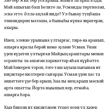
Зао бер эскә, бер уға ҡараны. Майға ла ҡарап алды.
Май ашығып баш һелкте лә, Усманды төрткөләп,
эскә этте. Әллә аңлай инде? Ул бынау туңбашҡа
төшөндөрөп маташа, ә быныһы күпкә зирәгерәк,
ахыры.
Инеп, элекке урынына ултырғас, тирә-яҡҡа ҡаранып,
ашарға яраҡлы берәй нәмә эҙләне Усман. Унан
үҙен күҙәтеп ултырған Майҙың ҡараштары менән
осрашты ла ашаған хәрәкәттәр яһап күрһәтте.
Май һикереп тороп, теге таш ҡыуышлығынан ит
киҫәктәре килтереп сығарҙы. Усман үҙен хас та
әкиәттәге үҙе бер ҡарыш, һаҡалы мең ҡарыш мәскәй
ҡартҡа оҡшатты. Йортҡа ныҡышып кер, етмәһә,
ашарға һора.
Ҡыҙ биргән ит киҫәктәрен турау өсөн ул хәҙер