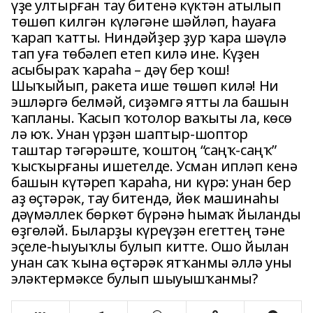
үҙе ултырған тау битенә күктән атылып
төшөп килгән күләгәне шәйләп, һауаға
ҡарап ҡатты. Ниндәйҙер ҙур ҡара шәүлә
тап уға төбәлеп етеп килә ине. Күҙен
асыбыраҡ ҡараһа – дәү бер ҡош!
Шыҡыйып, ракета ише төшөп килә! Ни
эшләргә белмәй, сиҙәмгә ятты ла башын
ҡапланы. Ҡасып ҡотолор ваҡыты ла, көсө
лә юҡ. Унан үрҙән шаптыр-шоптор
таштар тәгәрәште, ҡоштоң “саңҡ-саңҡ”
ҡысҡырғаны ишетелде. Усман ипләп кенә
башын күтәреп ҡараһа, ни күрә: унан бер
аҙ өҫтәрәк, тау битендә, йөк машинаһы
дәүмәллек бөркөт бүрәнә һымаҡ йыланды
өҙгөләй. Быларҙы күреүҙән егеттең тәне
эҫеле-һыуыҡлы булып китте. Ошо йылан
унан саҡ ҡына өҫтәрәк ятҡанмы әллә уны
эләктермәксе булып шыуышҡанмы?