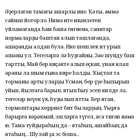
Әҙерләгән тамағы ашарлыҡ ине. Ҡаты, әммә
сәйнәп йоторлоҡ. Нимә ите икәнлеген
уйламағанда һәм башҡа гигиена, санитар
нормаларҙы баштан алып ташлағанда,
ашҡаҙанды алдап була. Ике шешлек ит ҡурып
ашаны ул. Тегеләргә лә һуҙғайны, Зао шундуҡ баш
тартты, Май бер киҫәкте алып еҫкәп, унан ялап
ҡараны ла шым ғына кире һалды. Ҡыҫтап та
торманы артыҡ уларҙы Усман, бер үҙе һыпырып
ҡуйып, йылғаға барып, ятып һыу эсеп килде лә,
тегеләр кеүек үк, һуҙылып ятты. Бер яҡтан,
тормоштары хөрриәт бит быларҙың. Уҡырға
барырға кәрәкмәй, эшләргә түгел, аҡса тигән нәмә
юҡ. Тамаҡ туйҙыраһың да – ятаһың, ашайһың да
ятаһың... Шулай ҙа эс боша...