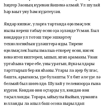
һиҙгер Заоның күҙенән йәшенә алмай. Ул шулай
һәр ваҡыт уяу һәм күҙәтеүсән.
Яндар кипкәс, уларға тартҡанда өҙөлмәҫлек
ныҡлы кереш табыу өсөн оҙаҡ эҙләнде Усман. Был
көндәрҙә ул тотош тире эшкәртеү
технологияһын үҙләштерә яҙҙы. Тирене
өҙөлмәҫлек һығылмалыҡҡа еткереү өсөн, нисек
кенә итеп киптереп, ышҡып, игәп ҡараманы. Унан
уртаһына тире ебе, уны уратып, йүкә ҡылдары
тарттырып бер ян яһаны. Уҡтары ла әҙер булғас,
башта, арығансы, үҙе булашты. Ул бит әле үҙе лә
белмәй был шөғөлдө. Шулай уҡ телевизорҙа ғына
күргән. Көндән-көн оҫтарҙы ул, көндән-көн
таҫылланды. Торараҡ, ҡыйыулыҡ йыйып, урманға
юлланды ла ҡапыл баш осона пырылдап